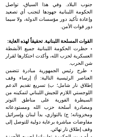
جنوب البلاد. وفي هذا السياق، تواصل 
الحكومة اللبنانية جهودها لتجنب أي تصعيد 
وإعادة تأكيد دور مؤسسات الدولة، ولا سيما 
دور قوات الأمن.
القوات المسلحة اللبنانية. تحقيقاً لهذه الغاية:
• حظرت الحكومة اللبنانية جميع الأنشطة 
العسكرية لحزب الله، وأكدت احتكارها لقرار 
شن الحرب.
• طرح رئيس الجمهورية مبادرة تتضمن 
العناصر الرئيسية التالية: أ) إرساء وقف 
إطلاق نار شامل؛ ب) تسريع تقديم الدعم 
اللوجستي اللازم للجيش اللبناني لتمكينه من 
السيطرة الفورية على مناطق التوتر 
ومصادرة أسلحة حزب الله ومستودعاته 
ومخزوناته؛ ج) بالتوازي، بدأ لبنان وإسرائيل 
مفاوضات مباشرة برعاية دولية للتوصل إلى 
وقف إطلاق نار نهائي.
• أصدرت الحكومة تعليماتها لجميع الأجهزة 