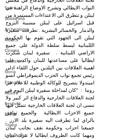
لجنة العلاقات الخارجية والدفاع في مجلس 
النواب الايطالي وتشرح الاوضاع الراهنة في 
Sport
لبنلن و تتطرق الى الاعتداءات المستمرة من 
Solidarietà
قبل اسرائيل على لبنلن مسببة النزوح 
Archeologia
والدمار  والخسائر البشرية . تطرقت  سفيرة 
لبنلن الى الجهود التي تقوم بها الحكومة 
Musica
الللبنانية لبسط سلطة الدولة على جميع 
Cinema
الاراضي اللبنانية .  سفيرة لبنان شكرت 
ايطاليا على مساعدتها للبنان واكدت على 
Tradizioni
اهمية العلاقات بين البلدين حول اللقاء ادلى  
Storia
رئيس تجمع نواب الحزب الديموقراطي انسو 
Filosofia
اميندولا بتصريح للوكالة الوطنية للاعلام في 
روما  :  "كان لمداخلة سفيرة لبنلن اليوم في 
Mostre
لجنة العلاقات الخارجية والدفاع اثر كبير ولا 
Festività
ننسى ان لجنة العلاقات الخارجية تتمثل فيها 
جميع الاحزاب الايطالية  والجميع توافق 
Eventi
بالراي لما تطرقت اليه سفيرة بلد الارز . 
Teatro
جميعنا احزاب وحكومة نقف بجانب لبنان 
ومهما كانت الظروف ايطاليا لا تترك لبنان 
Lega Araba