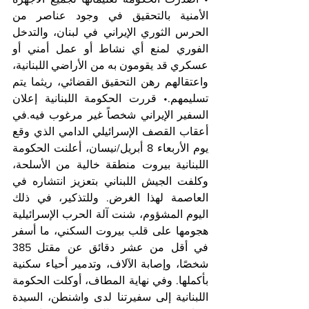
الأمنية بالتحقيق في وجود عناصر من 
الحرس الثوري الإيراني في لبنان، والتدخل 
الفوري لمنع أي نشاط أو عمل أمني أو 
عسكري قد يقومون به من الأراضي اللبنانية، 
واعتقالهم رهن التحقيق القضائي، ريثما يتم 
تسليمهم.• قررت الحكومة اللبنانية إعلان 
السفير الإيراني شخصاً غير مرغوب فيه.في 
أعقاب القصف الإسرائيلي الدامي الذي وقع 
يوم الأربعاء 8 أبريل/نيسان، أعلنت الحكومة 
اللبنانية بيروت منطقة خالية من الأسلحة، 
وكلفت الجيش اللبناني بتعزيز انتشاره في 
العاصمة لهذا الغرض. وللتذكير، في ذلك 
اليوم المشؤوم، شنت آلة الحرب الإسرائيلية 
هجومها على قلب بيروت السكني، ما أسفر 
في أقل من عشر دقائق عن مقتل 385 
شخصًا، وإصابة الآلاف، وتدمير أحياء سكنية 
بأكملها. وفي نهاية المطاف، أوكلت الحكومة 
اللبنانية إلى سفيرتنا لدى واشنطن، السيدة 