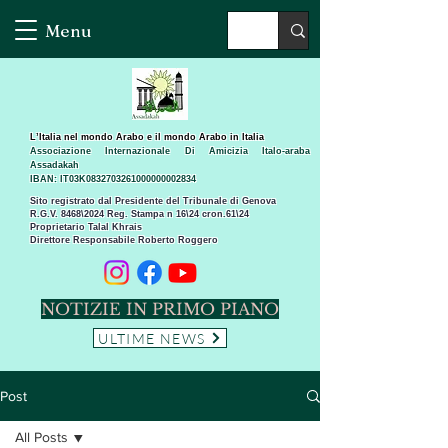
Menu
L’Italia nel mondo Arabo e il mondo Arabo in Italia
Associazione Internazionale Di Amicizia Italo-araba
Assadakah
IBAN: IT03K0832703261000000002834
Sito registrato dal Presidente del Tribunale di Genova
R.G.V. 8468\2024 Reg. Stampa n 16\24 cron.61\24 ​
Proprietario Talal Khrais
Direttore Responsabile Roberto Roggero
NOTIZIE IN PRIMO PIANO
ULTIME NEWS
Post
All Posts