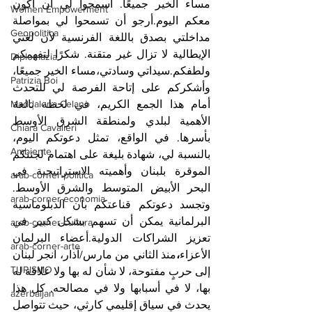
مساء الخير جميعًا. اسمحوا لي أن أكون 
Women Empowerment
معكم اليوم.أرجو أن تسمحوا لي بمواصلة 
Geopolitica
مداخلتي بصدق باللغة الفرنسية لأن لغتي 
الإيطالية لا تزال غير متقنة. شكرًا لتفهمكم 
Diplomazia
ولطفكم.سيداتي وسادتي،مساء الخير جميعًا، 
Patrizia Boi
وأشكركم على إتاحة الفرصة لي للتحدث 
Maddalena Celano
أمام هذا الجمع الكريم، في لحظة بالغة 
الأهمية لبلدي ولمنطقة الشرق الأوسط 
Chiara Cavalieri
بأسرها. في الواقع، تمثل دعوتكم اليوم، 
Ambiente
بالنسبة لي، شهادة بليغة على اهتمام لجنتكم 
الموقرة بلبنان وأهميته الاستراتيجية في 
arab-corner-politica
البحر الأبيض المتوسط والشرق الأوسط. 
arab-corner-economia
وتجسد دعوتكم قناعتكم بأن الدبلوماسية 
البرلمانية يمكن أن تسهم بشكل كبير في 
arab-corner-cultura
تعزيز الشراكات الدولية.أعضاء البرلمان 
arab-corner-arte
الأعزاء
،
منذ الثاني من مارس/آذار، انجر لبنان 
TURISMO
إلى حربٍ مفتوحة، لا شأن له بها ولا علاقة له 
بها، لا في أسبابها ولا في مصالحه. كل هذا 
azerbaijan
يحدث في سياق إقليمي كارثي، حيث تتواصل 