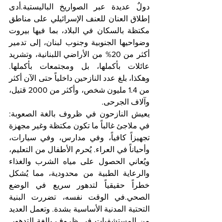
دولٌ عديدة عبر الصواريخ الباليستية.أدى 
إطلاق العنان للعنف الإسرائيلي على مناطق 
مكتظة بالسكان في البلاد، بما فيها بيروت 
وضواحيها الجنوبية وجنوب لبنان، إلى تدمير 
أكثر من 20% من الأراضي اللبنانية، وتشريد 
عائلات بأكملها، بل ومجتمعات بأكملها. 
وهكذا، بلغ عدد النازحين داخلياً حتى الآن أكثر 
من 1.4 مليون شخص، وأكثر من 2000 قتيل، 
وآلاف الجرحى.
يعيش النازحون في ظروف بالغة الصعوبة: 
في ملاجئ غالباً ما تكون مكتظة وغير مجهزة 
تجهيزاً كافياً، وفي مدارس، وفي سيارات، 
وأحياناً في العراء. يُحرم الأطفال من التعليم، 
ويُعاني الحصول على مياه الشرب والغذاء 
والرعاية الطبية من محدودية، مما يُشكل 
خطراً حقيقياً لتدهور سريع في الوضع 
الصحي.في الوقت نفسه، تضررت البنية 
التحتية المدنية الأساسية بشدة. وتعمل العديد 
من المستشفيات في ظروف بالغة التدهور. 