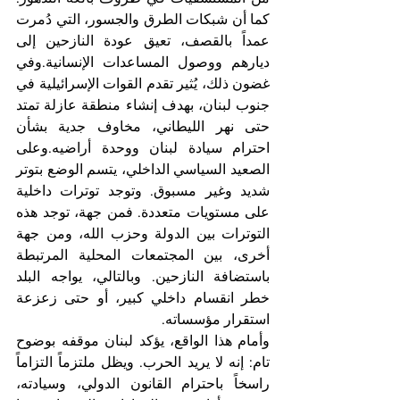
كما أن شبكات الطرق والجسور، التي دُمرت 
عمداً بالقصف، تعيق عودة النازحين إلى 
ديارهم ووصول المساعدات الإنسانية.وفي 
غضون ذلك، يُثير تقدم القوات الإسرائيلية في 
جنوب لبنان، بهدف إنشاء منطقة عازلة تمتد 
حتى نهر الليطاني، مخاوف جدية بشأن 
احترام سيادة لبنان ووحدة أراضيه.وعلى 
الصعيد السياسي الداخلي، يتسم الوضع بتوتر 
شديد وغير مسبوق. وتوجد توترات داخلية 
على مستويات متعددة. فمن جهة، توجد هذه 
التوترات بين الدولة وحزب الله، ومن جهة 
أخرى، بين المجتمعات المحلية المرتبطة 
باستضافة النازحين. وبالتالي، يواجه البلد 
خطر انقسام داخلي كبير، أو حتى زعزعة 
استقرار مؤسساته.
وأمام هذا الواقع، يؤكد لبنان موقفه بوضوح 
تام: إنه لا يريد الحرب. ويظل ملتزماً التزاماً 
راسخاً باحترام القانون الدولي، وسيادته، 