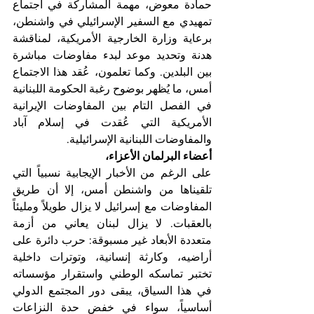
حمادة معوض، مهمة المشاركة في اجتماع 
تمهيدي مع السفير الإسرائيلي في واشنطن، 
برعاية وزارة الخارجية الأمريكية، لمناقشة 
هدنة وتحديد موعد لبدء مفاوضات مباشرة 
بين البلدين. وكما تعلمون، عُقد هذا الاجتماع 
أمس، ما يُظهر بوضوح رغبة الحكومة اللبنانية 
في الفصل التام بين المفاوضات الإيرانية 
الأمريكية التي عُقدت في إسلام آباد 
والمفاوضات اللبنانية الإسرائيلية.
أعضاء البرلمان الأعزاء،
على الرغم من الأخبار الإيجابية نسبياً التي 
تلقيناها من واشنطن أمس، إلا أن طريق 
المفاوضات مع إسرائيل لا يزال طويلاً ومليئاً 
بالعقبات. لا يزال لبنان يعاني من أزمة 
متعددة الأبعاد غير مسبوقة: حرب دائرة على 
أراضيه، وكارثة إنسانية، وتوترات داخلية 
تختبر تماسكه الوطني واستقرار مؤسساته 
في هذا السياق، يبقى دور المجتمع الدولي 
أساسياً، سواء في خفض حدة النزاعات 