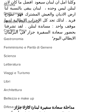
وكلنا امل ان لبنان سيعود  افضل ما كان لان 
Società
لبنلن ليس وحده ،  لبنان يبقى بالنسبة لنا 
Diritti Umani
ارض الاديان والعيش المشترك فهو  نموذج 
فريد . لذلك تجد كل الاحزاب الايطالية لديها 
Relazioni Internazionali
موقف واحد : مساندة لبنلن . لقد تشرفنا 
Conflitti e Pace
بحضور سعادة السفيرة جزار في البرلمان 
الايطالي اليوم"
Gastronomia
Femminismo e Parità di Genere
Scienza
Letteratura
Viaggi e Turismo
Libri
Architettura
Bellezza e make up
Difesa e Sicurezza
 مداخلة سعادة سفيرة لبنان كارلا جزار 