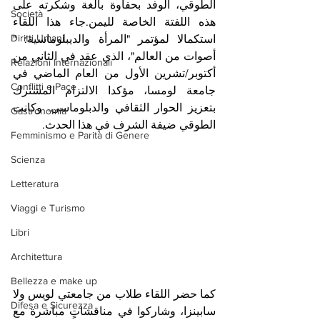
الطوقي، الوفد بحفاوة بالغة وشكرته على 
Società
هذه اللفتة الخاصة لليمن.جاء هذا اللقاء 
Diritti Umani
استكمالا لمؤتمر "المرأة والديبلوماسية: " 
أصوات من العالم"، الذي عقد في الثاني من 
Relazioni Internazionali
أكتوبر/تشرين الأول من العام الماضي في 
Conflitti e Pace
جامعة لومسا، مؤكدا الالتزام المشترك 
بتعزيز الحوار الثقافي والدبلوماسي. وكانت 
Gastronomia
الطوقي ضيفة الشرف في هذا الحدث.
Femminismo e Parità di Genere
Scienza
Letteratura
Viaggi e Turismo
Libri
Architettura
Bellezza e make up
كما حضر اللقاء طلاب من جامعتي لويس ولا 
Difesa e Sicurezza
سابينزا، وشاركوا في مناقشاتٍ مباشرة مع 