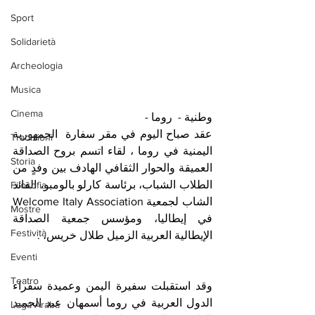
Sport
Solidarietà
Archeologia
Musica
Cinema
وطنية -  روما - 
عقد صباح اليوم في مقر سفارة  الجمهورية 
Tradizioni
اليمنية في روما ، لقاء اتسم بروح الصداقة 
Storia
العميقة والحوار الثقافي الهادف بين وفدٍ من 
الطلاب الشباب، برئاسة كارلو بالومبو، القائد 
Filosofia
الشاب لجمعية Welcome Italy Association 
Mostre
في إيطاليا، ومؤسس جمعية الصداقة 
Festività
الإيطالية العربية الزميل طلال خريس، .
Eventi
Teatro
وقد استقبلت سفيرة اليمن وعميدة سفراء 
الدول العربية في روما أسمهان عبد الحميد 
Lega Araba