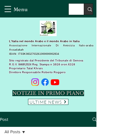
Menu
L’Italia nel mondo Arabo e il mondo Arabo in Italia
Associazione Internazionale Di Amicizia Italo-araba
Assadakah
IBAN: IT03K0832703261000000002834
Sito registrato dal Presidente del Tribunale di Genova
R.G.V. 8468\2024 Reg. Stampa n 16\24 cron.61\24 ​
Proprietario Talal Khrais
Direttore Responsabile Roberto Roggero
NOTIZIE IN PRIMO PIANO
ULTIME NEWS
Post
All Posts