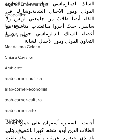
السلك الديبلوماسي حول قضايا التعاون 
Women Empowerment
الدولي ودور الأجيال الشابة.وشارك في 
Geopolitica
اللقاء أيضاً طلابٌ من جامعتي لويس ولا 
Diplomazia
سابينزا، حيثُ أجروا مناقشاتٍ مباشرة مع 
أعضاء السلك الدبلوماسي حول قضايا 
Patrizia Boi
التعاون الدولي ودور الأجيال الشابة.
Maddalena Celano
Chiara Cavalieri
Ambiente
arab-corner-politica
arab-corner-economia
arab-corner-cultura
arab-corner-arte
TURISMO
أجابت  السفيرة أسمهان على جميع أسئلة 
الطلاب الذين أبدوا شغفا كبيرا بالتعرف على 
azerbaijan
بلد ذي حضارة عريقة وآسرة. وقد تلقت 