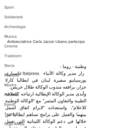
Sport
Solidarietà
Archeologia
Musica
Ambasciatrice Carla Jazzar Libano partecipa
Cinema
Tradizioni
Storia
وطنية - روما -
 زار مدير وكالة الأنباء  Italpress غاسباري 
Filosofia
بورسياينو سفيرة لبنان في ايطاليا كارلا 
Mostre
جزار، يرافقه مندوب الوكالة طلال خريس.
وأبدى مدير الوكالة الإيطالية ارتياحه "للعلاقة 
Festività
الطيبة والتعاون المثمر" مع "الوكالة الوطنية 
Eventi
للاعلام"، واستعداده "لابرام اتفاق اشمل 
Teatro
بينهما والعمل على برامج تساهم ايطاليا من 
خلالها في دعم الوكالة اللبنانية التي تعمل 
Lega Araba