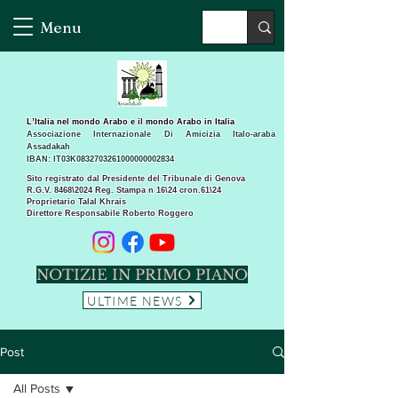
Menu
L’Italia nel mondo Arabo e il mondo Arabo in Italia
Associazione Internazionale Di Amicizia Italo-araba
Assadakah
IBAN: IT03K0832703261000000002834
Sito registrato dal Presidente del Tribunale di Genova
R.G.V. 8468\2024 Reg. Stampa n 16\24 cron.61\24 ​
Proprietario Talal Khrais
Direttore Responsabile Roberto Roggero
NOTIZIE IN PRIMO PIANO
ULTIME NEWS
Post
All Posts