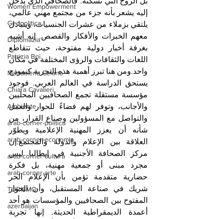
بل الروح التي تسكنه. فالصحافي الذي يدخل 
Women Empowerment
إليه يشعر بأنه جزء من مجتمع مهني عالمي، 
Geopolitica
يلتقي بزملاء من عشرات الجنسيات، ويتبادل 
معهم الخبرات والأفكار والقصص. إنه أشبه 
Diplomazia
بغرفة أخبار دولية مفتوحة، حيث تتقاطع 
Patrizia Boi
اللغات والثقافات والرؤى المختلفة في مكان 
واحد.ومن هنا تبرز أهمية هذه التجربة كنموذج 
Maddalena Celano
يستحق الدراسة في العالم العربي. فوجود 
Chiara Cavalieri
مؤسسة مستقلة تجمع الصحافيين المحليين 
Ambiente
والأجانب، وتوفر لهم فضاءً للحوار والعمل 
والتواصل مع المسؤولين وصناع القرار، من 
arab-corner-politica
شأنه أن يعزز المهنية الإعلامية ويطوّر 
arab-corner-economia
العلاقة بين الإعلام والدولة والمجتمع.إن 
مركز الصحافة الأجنبية في إيطاليا ليس 
arab-corner-cultura
مجرد مبنى أو جمعية مهنية، بل فكرة 
arab-corner-arte
حضارية متقدمة تؤمن بأن الإعلام الحر 
شريك في صناعة المستقبل، وأن الحوار 
TURISMO
المفتوح بين الصحافيين والمؤسسات هو أحد 
azerbaijan
أعمدة الديمقراطية الحديثة. إنها تجربة 