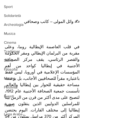
Sport
Solidarietà
✍️ وائل المولى – كاتب وصحافي
Archeologia
Musica
Cinema
‏في قلب العاصمة الإيطالية روما، وعلى 
Tradizioni
مقربة من البرلمان الإيطالي ومقر الحكومة 
والقصر الرئاسي، يقف مركز الصحافة 
Storia
الأجنبية في إيطاليا كواحد من أهم 
Filosofia
المؤسسات الإعلامية في أوروبا، ليس فقط 
Mostre
باعتباره مقراً للصحافيين الأجانب، بل بوصفه 
مساحة حقيقية للحوار بين إيطاليا والعالم. 
Festività
تأسست جمعية الصحافة الأجنبية عام 1912، 
Eventi
لتصبح على مدى أكثر من قرن من الزمن بيتاً 
للمراسلين الدوليين الذين ينقلون صورة 
Teatro
إيطاليا إلى مختلف القارات. اليوم يحتضن 
Lega Araba
المركز أكثر من 370 مراسل يمثلون من 54 