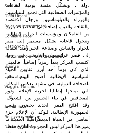
دولة ، ويشكّل منصة يومية للقاءات 
Società
والمؤتمرات الصحافية التي تجمع السياسيين 
Diritti Umani
والوزراء والدبلوماسيين ورجال الاقتصاد 
Relazioni Internazionali
والثقافة والدين، إضافة إلى شخصيات بارزة 
من الفاتيكان ومؤسسات الدولة الإيطالية. 
Conflitti e Pace
وتتحول قاعاته بشكل مستمر إلى منبر 
Gastronomia
للحوار والنقاش وصناعة الخبر.ومنذ انتقاله 
إلى قصر غراتسيولي التاريخي في روما، 
Femminismo e Parità di Genere
اكتسب المركز بعداً رمزياً إضافياً. فالمبنى 
Scienza
الذي كان يوماً أحد أبرز عناوين الحياة 
Letteratura
السياسية الإيطالية أصبح اليوم مقراً 
للصحافة الدولية، في مشهد يعكس المكانة 
Viaggi e Turismo
التي تمنحها إيطاليا لحرية الإعلام ودور 
Libri
الصحافيين في بناء الجسور بين الشعوب. 
وقد افتُتح المقر الجديد بحضور رئيس 
Architettura
الجمهورية الإيطالية، ليؤكد أن الإعلام جزء 
Bellezza e make up
أساسي من الحياة الديمقراطية الحديثة.ما 
يميز هذا المركز ليس الحجر ولا التاريخ فقط، 
Difesa e Sicurezza