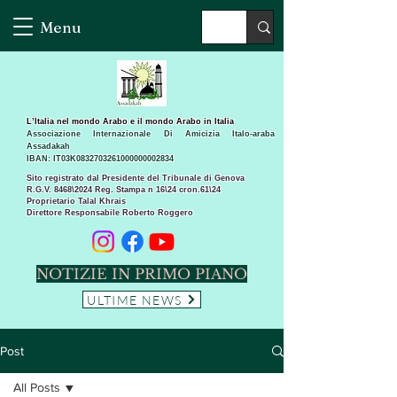
Menu
L’Italia nel mondo Arabo e il mondo Arabo in Italia
Associazione Internazionale Di Amicizia Italo-araba
Assadakah
IBAN: IT03K0832703261000000002834
Sito registrato dal Presidente del Tribunale di Genova
R.G.V. 8468\2024 Reg. Stampa n 16\24 cron.61\24 ​
Proprietario Talal Khrais
Direttore Responsabile Roberto Roggero
NOTIZIE IN PRIMO PIANO
ULTIME NEWS
Post
All Posts