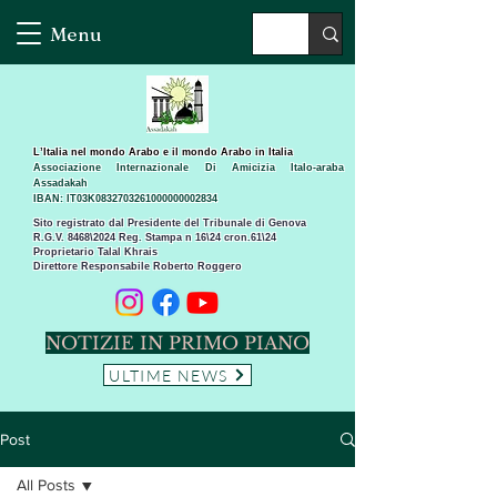
Menu
L’Italia nel mondo Arabo e il mondo Arabo in Italia
Associazione Internazionale Di Amicizia Italo-araba
Assadakah
IBAN: IT03K0832703261000000002834
Sito registrato dal Presidente del Tribunale di Genova
R.G.V. 8468\2024 Reg. Stampa n 16\24 cron.61\24 ​
Proprietario Talal Khrais
Direttore Responsabile Roberto Roggero
NOTIZIE IN PRIMO PIANO
ULTIME NEWS
Post
All Posts