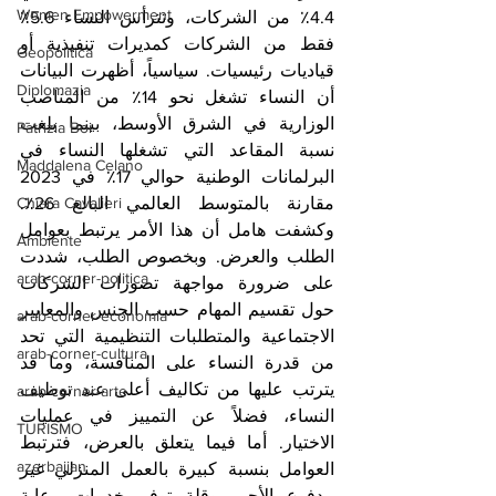
Women Empowerment
4.4٪ من الشركات، وتترأس النساء 5.6٪ 
فقط من الشركات كمديرات تنفيذية أو 
Geopolitica
قياديات رئيسيات. سياسياً، أظهرت البيانات 
Diplomazia
أن النساء تشغل نحو 14٪ من المناصب 
الوزارية في الشرق الأوسط، بينما بلغت 
Patrizia Boi
نسبة المقاعد التي تشغلها النساء في 
Maddalena Celano
البرلمانات الوطنية حوالي 17٪ في 2023 
Chiara Cavalieri
مقارنة بالمتوسط العالمي البالغ 26٪. 
وكشفت هامل أن هذا الأمر يرتبط بعوامل 
Ambiente
الطلب والعرض. وبخصوص الطلب، شددت 
arab-corner-politica
على ضرورة مواجهة تصورات الشركات 
حول تقسيم المهام حسب الجنس والمعايير 
arab-corner-economia
الاجتماعية والمتطلبات التنظيمية التي تحد 
arab-corner-cultura
من قدرة النساء على المنافسة، وما قد 
يترتب عليها من تكاليف أعلى عند توظيف 
arab-corner-arte
النساء، فضلاً عن التمييز في عمليات 
TURISMO
الاختيار. أما فيما يتعلق بالعرض، فترتبط 
azerbaijan
العوامل بنسبة كبيرة بالعمل المنزلي غير 
مدفوع الأجر، وقلة توفر خدمات رعاية 