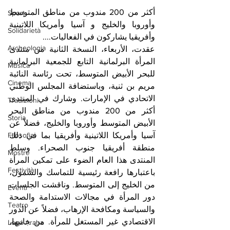
أكثر من 200 مندوب من مناطق المتوسط 
Sport
وأوروبا والخليج و آسيا وأمريكا اللاتينية 
Solidarietà
وأفريقيا يشاركون في الفعاليات....
Archeologia
عقدت، الأربعاء، النسخة الثانية من منتدى 
المرأة البرلمانية التابع للجمعية البرلمانية 
Musica
للبحر الأبيض المتوسط، تحت رئاسة النائبة 
Cinema
مريم بن ثنية، وباستضافة المجلس الوطني 
الاتحادي في الإمارات. وشارك في المنتدى 
Tradizioni
أكثر من 200 مندوب من مناطق البحر 
Storia
الأبيض المتوسط وأوروبا والخليج، فضلاً عن 
Filosofia
آسيا وأمريكا اللاتينية وأفريقيا بما في ذلك 
منطقة أفريقيا جنوب الصحراء. وسلط 
Mostre
المنتدى هذا العام الضوء على تمكين المرأة 
Festività
باعتبارها رافعة رئيسية للتماسك والشمول، 
من الخليج إلى المتوسط. وناقشت الجلسات 
Eventi
دور المرأة في مجالات الاستدامة والصحة 
Teatro
والسياسة ومكافحة الإرهاب، فضلاً عن الدور 
الاقتصادي غير المستغل للمرأة. من جانبها، 
Lega Araba