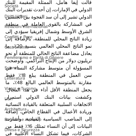
قالت إيفا هامل، الممثلة المقيمة للبنك 
Società
الدولي في الإمارات، إن أحدث تقديرات البنك 
Diritti Umani
الدولي تشير إلى أن سد الفجوة بين الجنسين 
في المشاركة بالقوى العاملة في منطقة 
Relazioni Internazionali
الشرق الأوسط وشمال إفريقيا سيؤدي إلى 
Conflitti e Pace
زيادة الناتج المحلي للمنطقة، بالإضافة إلى 
نمو الناتج المحلي العالمي بنسبة 20٪، ما 
Gastronomia
يعادل مضاعفة الناتج الحالي للمنطقة أو نحو 
Femminismo e Parità di Genere
تريليون دولار من الإنتاج التراكمي. وأوضحت 
Scienza
المسؤولة أن متوسط مشاركة النساء في 
سن العمل في المنطقة يبلغ 18٪ فقط 
Letteratura
مقارنة بالمتوسط العالمي البالغ 48٪، ما 
Viaggi e Turismo
يجعل المنطقة الأقل أداء في هذا المجال. 
وكشفت بيانات البنك الدولي استمرار 
Libri
الاتجاهات السلبية المتعلقة بالقيادة النسائية 
Architettura
وريادة الأعمال في القطاع الخاص، إضافة 
إلى المناصب السياسية القيادية. وأشارت 
Bellezza e make up
البيانات إلى أن النساء تمتلك 16٪ فقط من 
Difesa e Sicurezza
الشركات، فيما تشكل النساء الأغلبية في 