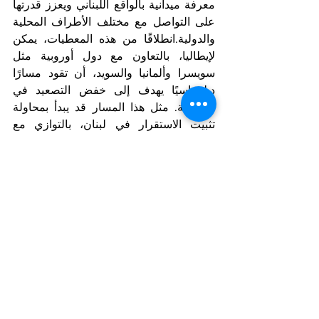
معرفة ميدانية بالواقع اللبناني ويعزز قدرتها 
على التواصل مع مختلف الأطراف المحلية 
والدولية.انطلاقًا من هذه المعطيات، يمكن 
لإيطاليا، بالتعاون مع دول أوروبية مثل 
سويسرا وألمانيا والسويد، أن تقود مسارًا 
دبلوماسيًا يهدف إلى خفض التصعيد في 
المنطقة. مثل هذا المسار قد يبدأ بمحاولة 
تثبيت الاستقرار في لبنان، بالتوازي مع 
إطلاق حوار دولي حول أمن الملاحة في 
مضيق هرمز وسبل منع تحول الأزمة الحالية 
إلى مواجهة إقليمية شاملة.إن دخول هذه 
الدول الأوروبية على خط الوساطة قد يفتح 
نافذة جديدة للحل في لحظة تبدو فيها 
الدبلوماسية الدولية شبه غائبة. وفي زمن 
الحروب الكبرى، قد تكون المبادرات 
السياسية الهادئة التي تقودها دول غير 
منخرطة مباشرة في الصراع هي الفرصة 
الواقعية الوحيدة لوقف التصعيد وإعادة 
إطلاق مسار التفاوض.