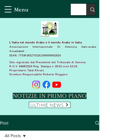
Menu
L’Italia nel mondo Arabo e il mondo Arabo in Italia
Associazione Internazionale Di Amicizia Italo-araba
Assadakah
IBAN: IT03K0832703261000000002834
Sito registrato dal Presidente del Tribunale di Genova
R.G.V. 8468\2024 Reg. Stampa n 16\24 cron.61\24 ​
Proprietario Talal Khrais
Direttore Responsabile Roberto Roggero
NOTIZIE IN PRIMO PIANO
ULTIME NEWS
Post
All Posts