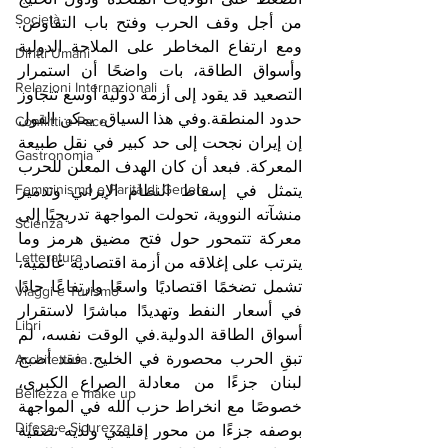
Società
من أجل وقف الحرب وفتح باب التفاوض. 
ومع ارتفاع المخاطر على الملاحة الدولية 
Diritti Umani
وأسواق الطاقة، بات واضحًا أن استمرار 
Relazioni Internazionali
التصعيد قد يقود إلى أزمة دولية أوسع تتجاوز 
حدود المنطقة.وفي هذا السياق، يمكن القول 
Conflitti e Pace
إن إيران نجحت إلى حد كبير في نقل طبيعة 
Gastronomia
المعركة. فبعد أن كان الهدف المعلن للحرب 
Femminismo e Parità di Genere
يتمثل في إسقاط النظام الإيراني وتدمير 
منشآته النووية، تحولت المواجهة تدريجيًا إلى 
Scienza
معركة تتمحور حول فتح مضيق هرمز وما 
Letteratura
يترتب على إغلاقه من أزمة اقتصادية عالمية، 
تشمل تضخمًا اقتصاديًا واسعًا وارتفاعًا حادًا 
Viaggi e Turismo
في أسعار النفط وتهديدًا مباشرًا لاستقرار 
Libri
أسواق الطاقة الدولية.في الوقت نفسه، لم 
تبقِ الحرب محصورة في الخليج. فقد أصبح 
Architettura
لبنان جزءًا من معادلة الصراع الكبرى، 
Bellezza e make up
خصوصًا مع انخراط حزب الله في المواجهة 
Difesa e Sicurezza
بوصفه جزءًا من محور إقليمي ولديه تصفية 