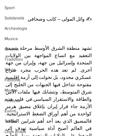
Sport
Solidarietà
✍️ وائل المولى – كاتب وصحافي
Archeologia
Musica
تشهد منطقة الشرق الأوسط مرحلة شديدة 
Cinema
التعقيد مع اتساع المواجهة بين الولايات 
Tradizioni
المتحدة وإسرائيل من جهة، وإيران من جهة 
Storia
أخرى. لم تعد هذه الحرب مجرد صراع 
عسكري محدود، بل تحولت إلى أزمة إقليمية 
Filosofia
مفتوحة تتداخل فيها الجبهات من الخليج إلى 
Mostre
شرق المتوسط، وتتشابك فيها ملفات الأمن 
والطاقة والاستقرار السياسي.في قلب هذه 
Festività
الأزمة جاء قرار إيران بإغلاق مضيق هرمز 
Eventi
كواحدة من أهم أوراق الضغط الاستراتيجية. 
فالمضيق الذي يعد أحد أهم شرايين الطاقة 
Teatro
في العالم أصبح أداة سياسية تهدف إلى 
Lega Araba
الضغط على الولايات المتحدة ودول الخليج 