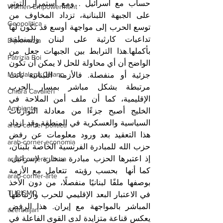
حساب مع اسرائيل . ومع استمرار التوتر 
Women Empowerment
على الجبهة اللبنانية، تزداد المخاوف من 
Geopolitica
توسع الحرب إلى مواجهة أوسع قد تكون لها 
تداعيات كارثية على لبنان والمنطقة 
Diplomazia
بأكملها.هذا الترابط بين الجبهات جعل من 
Patrizia Boi
الواضح أن أي محاولة للحل لا يمكن أن تكون 
Maddalena Celano
جزئية أو منفصلة. فالأزمة اللبنانية باتت 
مرتبطة بشكل مباشر بمسار الحرب 
Chiara Cavalieri
الإقليمية، كما أن ملف أمن الملاحة في 
Ambiente
الخليج أصبح جزءًا من معادلة التوازنات 
السياسية والعسكرية في المنطقة.وقد ازداد 
arab-corner-politica
هذا التعقيد بعد ورود معلومات عن رفض 
arab-corner-economia
حزب الله للمبادرة الفرنسية الخاصة بلبنان، 
إذ اعتبرها الحزب مبادرة منحازة لإسرائيل، 
arab-corner-cultura
كما أنها  بحسب رؤيته  تتعامل مع الأزمة 
arab-corner-arte
بوصفها ملفًا لبنانيًا منفصلًا، من دون الأخذ 
TURISMO
في الاعتبار البعد الإقليمي للحرب وارتباطها 
المباشر بالمواجهة مع إيران. هذا الرفض 
azerbaijan
يعكس قناعة متزايدة لدى القوى الفاعلة في 