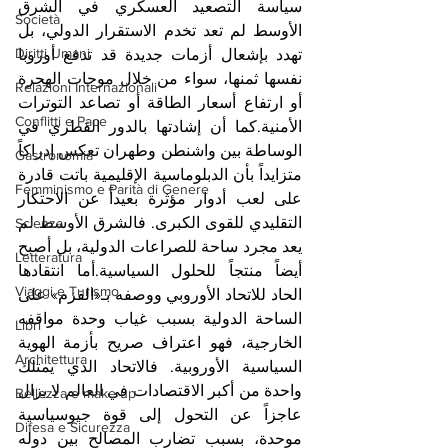
سياسة التصعيد العسكري في الشرق 
Società
الأوسط لم تعد تخدم الاستقرار الدولي، بل 
Diritti Umani
تهدد بإشعال أزمات جديدة قد تدفع أوروبا 
نفسها ثمنها، سواء من خلال موجات الهجرة 
Relazioni Internazionali
أو ارتفاع أسعار الطاقة أو تصاعد التوترات 
Conflitti e Pace
الأمنية.كما أن إشادتها بالدور القطري في 
الوساطة بين واشنطن وطهران تعكس إدراكاً 
Gastronomia
متزايداً بأن الدبلوماسية الإقليمية باتت قادرة 
Femminismo e Parità di Genere
على لعب أدوار مؤثرة بعيداً عن الاحتكار 
التقليدي للقوى الكبرى. فالشرق الأوسط لم 
Scienza
يعد مجرد ساحة للصراعات الدولية، بل أصبح 
Letteratura
أيضاً منتجاً للحلول السياسية.أما انتقادها 
Viaggi e Turismo
الحاد للاتحاد الأوروبي ووصفه بـ«القزم» على 
الساحة الدولية بسبب غياب وحدة مواقفه 
Libri
الخارجية، فهو اعتراف صريح بأزمة الهوية 
Architettura
السياسية الأوروبية. فالاتحاد الذي يمتلك 
واحدة من أكبر الاقتصادات في العالم لا يزال 
Bellezza e make up
عاجزاً عن التحول إلى قوة جيوسياسية 
Difesa e Sicurezza
موحدة، بسبب تضارب المصالح بين دوله 