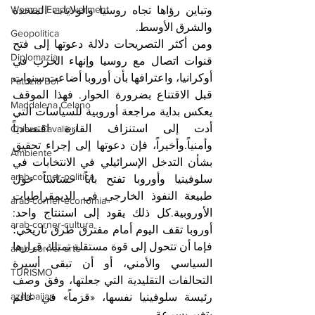
Women Empowerment
وتباين رؤاها تجاه روسيا والولايات المتحدة 
والشرق الأوسط.
Geopolitica
ومن أكثر التصريحات دلالة دعوتها إلى فتح 
Diplomazia
قنوات اتصال مع روسيا وإنهاء الحرب في 
أوكرانيا، واعترافها بأن أوروبا أضاعت سنوات 
Patrizia Boi
قبل الاقتناع بضرورة الحوار. فهذا الموقف 
Maddalena Celano
يعكس بداية مراجعة أوروبية للسياسات التي 
أدت إلى استنزاف القارة اقتصادياً 
Chiara Cavalieri
وأمنياً.وأخيراً، فإن دعوتها إلى إجراء تحقيق 
Ambiente
بشأن التدخل الإسرائيلي في الانتخابات في 
arab-corner-politica
سلوفينيا وأوروبا تفتح باباً حساساً حول 
طبيعة النفوذ الخارجي في الديمقراطيات 
arab-corner-economia
الأوروبية.كل ذلك يقود إلى استنتاج واحد: 
arab-corner-cultura
أوروبا تقف اليوم أمام مفترق طرق تاريخي؛ 
فإما أن تتحول إلى قوة مستقلة تمتلك قرارها 
arab-corner-arte
السياسي والأمني، أو أن تبقى أسيرة 
TURISMO
التحالفات التقليدية التي جعلتها، وفق وصف 
azerbaijan
رئيسة سلوفينيا نفسها، «قزماً» في عالم 
يتغير بسرعة.