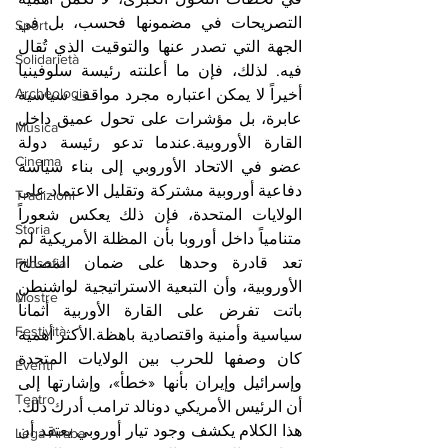
التصريحات في مضمونها فحسب، بل في 
Sport
الجهة التي تصدر عنها والتوقيت الذي تُقال 
Solidarietà
فيه. لذلك، فإن ما أعلنته رئيسة سلوفينيا 
Archeologia
أخيراً لا يمكن اعتباره مجرد مواقف سياسية 
عابرة، بل مؤشرات على تحول عميق داخل 
Musica
القارة الأوروبية.عندما تدعو رئيسة دولة 
Cinema
عضو في الاتحاد الأوروبي إلى بناء سياسة 
دفاعية أوروبية مشتركة وتقليل الاعتماد على 
Tradizioni
الولايات المتحدة، فإن ذلك يعكس شعوراً 
Storia
متنامياً داخل أوروبا بأن المظلة الأمريكية لم 
تعد قادرة وحدها على ضمان المصالح 
Filosofia
الأوروبية، وأن التبعية الاستراتيجية لواشنطن 
Mostre
باتت تفرض على القارة الأوربية أثماناً 
Festività
سياسية وأمنية واقتصادية باهظة.الأكثر أهمية 
كان وصفها للحرب بين الولايات المتحدة 
Eventi
وإسرائيل وإيران بأنها «خطأ»، وإشارتها إلى 
Teatro
أن الرئيس الأمريكي دونالد ترامب أدرك ذلك. 
هذا الكلام يكشف وجود تيار أوروبي يعتقد أن 
Lega Araba