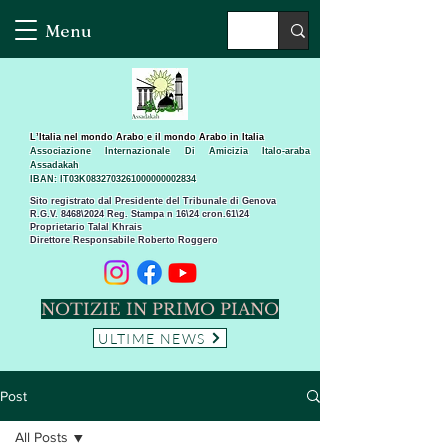
Menu
L’Italia nel mondo Arabo e il mondo Arabo in Italia
Associazione Internazionale Di Amicizia Italo-araba
Assadakah
IBAN: IT03K0832703261000000002834
Sito registrato dal Presidente del Tribunale di Genova
R.G.V. 8468\2024 Reg. Stampa n 16\24 cron.61\24 ​
Proprietario Talal Khrais
Direttore Responsabile Roberto Roggero
NOTIZIE IN PRIMO PIANO
ULTIME NEWS
Post
All Posts