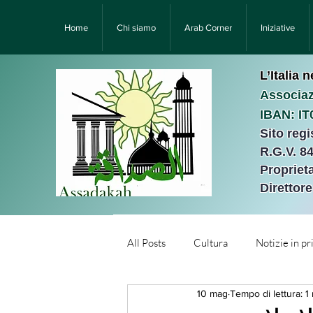
Home
Chi siamo
Arab Corner
Iniziative
L’Italia 
Associaz
IBAN: I
Sito reg
R.G.V. 8
Proprieta
Direttor
All Posts
Cultura
Notizie in p
10 mag
Tempo di lettura: 1
Նորություններ/Notizie Armen