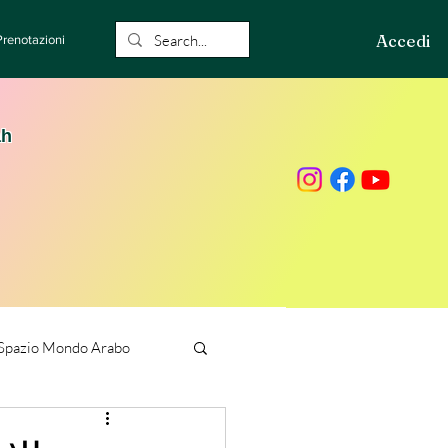
Accedi
Prenotazioni
ah
Spazio Mondo Arabo
ione