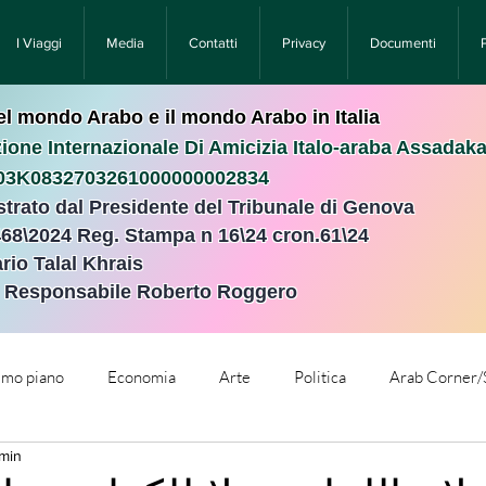
I Viaggi
Media
Contatti
Privacy
Documenti
nel mondo Arabo e il mondo Arabo in Italia
ione Internazionale Di Amicizia Italo-araba Assadak
T03K0832703261000000002834
istrato dal Presidente del Tribunale di Genova
468\2024 Reg. Stampa n 16\24 cron.61\24 ​
rio Talal Khrais
e Responsabile Roberto Roggero
rimo piano
Economia
Arte
Politica
Arab Corner/
 min
e
Comunicati Stampa
Cronaca
Tecnologia
Relig