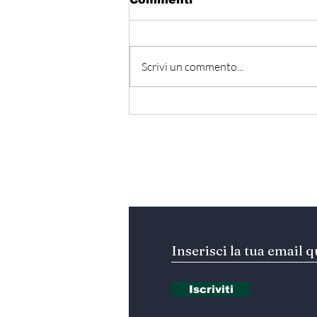
Scrivi un commento...
Hormuz - Iran e Oman
verso l’accordo
ufficiale?
Iscriviti alla nostra Ne
Iscriviti