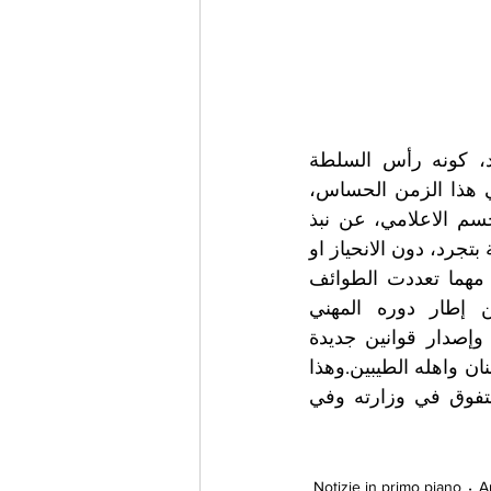
تحية مميزة لوزير الإعلام لتدخله دائما في جميع الشؤون الاعلامية في البلد، كونه رأس السلطة 
الاعلامية، ومسؤول عن حرية التعبير التي قدسها الدستور اللبناني، خصوصا في هذا الزمن الحساس، 
والمرحلة المصرية التي تمر بها البلاد والعباد.وهو يشدد في كل لقاءاته مع الجسم الاعلامي، عن نبذ 
خطاب الكراهية في الاخبار وتغطية الاحداث، والتزام الموضوعية، وإظهار الحقيقة بتجرد، دون الانحياز او 
التحزب او الانجرار وراء الأهواء الشخصية....ويؤكد دائما ان لبنان لجميع ابنائه، مهما تعددت الطوائف 
والاديان والمذاهب، والانتماءات السياسية، والحزبية، والكل مسؤول ضمن إطار دوره المهني 
المسؤول....ومن اهم الدور الذي يلعبه الوزير مرقص هو اتخاذ تدابير صارمة، وإصدار قوانين جديدة 
تجازي كل اعلامي وصحافي، وكاتب، يتخطي هذه الروح الكراهية، حفاظا على لبنان واهله الطيبين.وهذا 
ان دل على شيء فهو يدل انه رجل سياسي بامتياز... ومحام ناجح... ووزير متفوق في وزارته وفي 
Notizie in primo piano
A