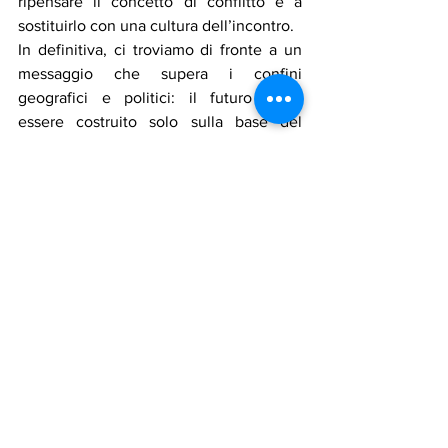
ripensare il concetto di conflitto e a 
sostituirlo con una cultura dell’incontro.
In definitiva, ci troviamo di fronte a un 
messaggio che supera i confini 
geografici e politici: il futuro potrà 
essere costruito solo sulla base del 
dialogo, e la vera pace inizia quando si 
ha il coraggio di riconoscere l’altro, non 
di temerlo.
* inviato National News Agency presso 
la Santa Sede
Notizie in primo piano
Politica
Mostra tutti
Post recenti