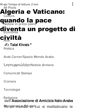
14 apr
Tempo di lettura: 2 min
All Posts
Algeria e Vaticano:
Cultura
quando la pace
Notizie in primo piano
diventa un progetto di
Economia
civiltà
Arte
✍️ 
Talal Khrais *
Politica
Arab Corner/Spazio Mondo Arabo
Նորություններ/Notizie Armene
Comunicati Stampa
Cronaca
Tecnologia
Religione
dell’
Associazione di Amicizia Italo-Araba
Migrazione e Rifugiati
In un mondo in cui si moltiplicano le 