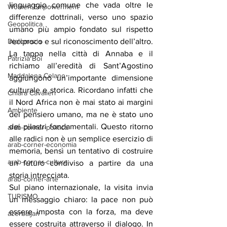
linguaggio comune che vada oltre le 
Women Empowerment
differenze dottrinali, verso uno spazio 
Geopolitica
umano più ampio fondato sul rispetto 
reciproco e sul riconoscimento dell’altro.
Diplomazia
La tappa nella città di Annaba e il 
Patrizia Boi
richiamo all’eredità di Sant’Agostino 
Maddalena Celano
aggiungono un’importante dimensione 
culturale e storica. Ricordano infatti che 
Chiara Cavalieri
il Nord Africa non è mai stato ai margini 
Ambiente
del pensiero umano, ma ne è stato uno 
dei pilastri fondamentali. Questo ritorno 
arab-corner-politica
alle radici non è un semplice esercizio di 
arab-corner-economia
memoria, bensì un tentativo di costruire 
arab-corner-cultura
un futuro condiviso a partire da una 
storia intrecciata.
arab-corner-arte
Sul piano internazionale, la visita invia 
TURISMO
un messaggio chiaro: la pace non può 
essere imposta con la forza, ma deve 
azerbaijan
essere costruita attraverso il dialogo. In 