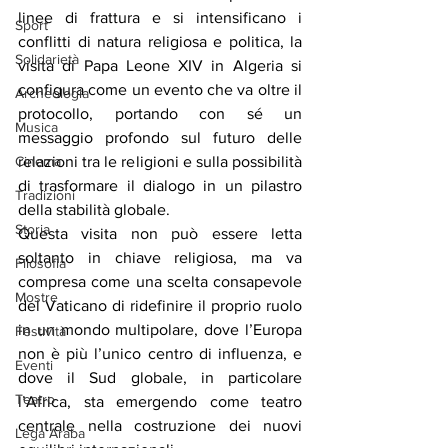
linee di frattura e si intensificano i 
Sport
conflitti di natura religiosa e politica, la 
Solidarietà
visita di Papa Leone XIV in Algeria si 
configura come un evento che va oltre il 
Archeologia
protocollo, portando con sé un 
Musica
messaggio profondo sul futuro delle 
relazioni tra le religioni e sulla possibilità 
Cinema
di trasformare il dialogo in un pilastro 
Tradizioni
della stabilità globale.
Storia
Questa visita non può essere letta 
soltanto in chiave religiosa, ma va 
Filosofia
compresa come una scelta consapevole 
Mostre
del Vaticano di ridefinire il proprio ruolo 
in un mondo multipolare, dove l’Europa 
Festività
non è più l’unico centro di influenza, e 
Eventi
dove il Sud globale, in particolare 
Teatro
l’Africa, sta emergendo come teatro 
centrale nella costruzione dei nuovi 
Lega Araba