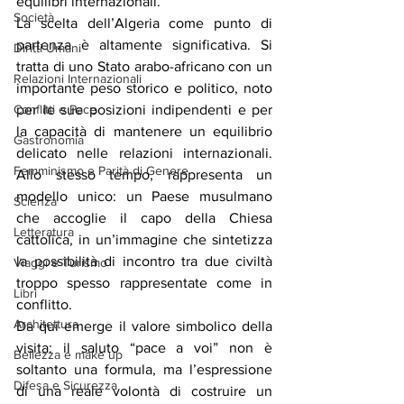
equilibri internazionali.
Società
La scelta dell’Algeria come punto di 
partenza è altamente significativa. Si 
Diritti Umani
tratta di uno Stato arabo-africano con un 
Relazioni Internazionali
importante peso storico e politico, noto 
per le sue posizioni indipendenti e per 
Conflitti e Pace
la capacità di mantenere un equilibrio 
Gastronomia
delicato nelle relazioni internazionali. 
Femminismo e Parità di Genere
Allo stesso tempo, rappresenta un 
modello unico: un Paese musulmano 
Scienza
che accoglie il capo della Chiesa 
Letteratura
cattolica, in un’immagine che sintetizza 
la possibilità di incontro tra due civiltà 
Viaggi e Turismo
troppo spesso rappresentate come in 
Libri
conflitto.
Architettura
Da qui emerge il valore simbolico della 
visita: il saluto “pace a voi” non è 
Bellezza e make up
soltanto una formula, ma l’espressione 
Difesa e Sicurezza
di una reale volontà di costruire un 