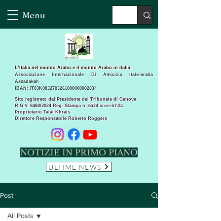
Menu
L’Italia nel mondo Arabo e il mondo Arabo in Italia
Associazione Internazionale Di Amicizia Italo-araba
Assadakah
IBAN: IT03K0832703261000000002834
Sito registrato dal Presidente del Tribunale di Genova
R.G.V. 8468\2024 Reg. Stampa n 16\24 cron.61\24 ​
Proprietario Talal Khrais
Direttore Responsabile Roberto Roggero
NOTIZIE IN PRIMO PIANO
ULTIME NEWS
Post
All Posts