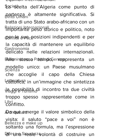
Società
La scelta dell’Algeria come punto di 
partenza è altamente significativa. Si 
Diritti Umani
tratta di uno Stato arabo-africano con un 
Relazioni Internazionali
importante peso storico e politico, noto 
per le sue posizioni indipendenti e per 
Conflitti e Pace
la capacità di mantenere un equilibrio 
Gastronomia
delicato nelle relazioni internazionali. 
Femminismo e Parità di Genere
Allo stesso tempo, rappresenta un 
modello unico: un Paese musulmano 
Scienza
che accoglie il capo della Chiesa 
Letteratura
cattolica, in un’immagine che sintetizza 
la possibilità di incontro tra due civiltà 
Viaggi e Turismo
troppo spesso rappresentate come in 
Libri
conflitto.
Da qui emerge il valore simbolico della 
Architettura
visita: il saluto “pace a voi” non è 
Bellezza e make up
soltanto una formula, ma l’espressione 
Difesa e Sicurezza
di una reale volontà di costruire un 