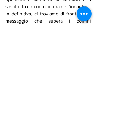
sostituirlo con una cultura dell’incontro.
In definitiva, ci troviamo di fronte a un 
messaggio che supera i confini 
geografici e politici: il futuro potrà 
essere costruito solo sulla base del 
dialogo, e la vera pace inizia quando si 
ha il coraggio di riconoscere l’altro, non 
di temerlo.
Notizie in primo piano
Mostra tutti
Post recenti