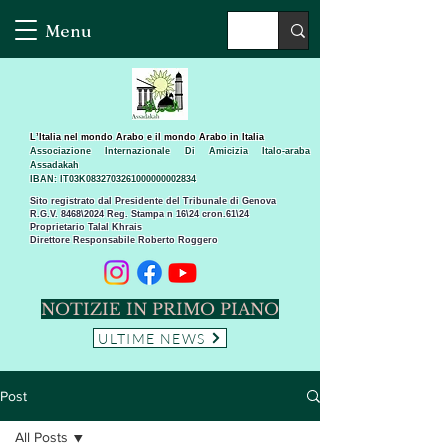
Menu
L’Italia nel mondo Arabo e il mondo Arabo in Italia
Associazione Internazionale Di Amicizia Italo-araba
Assadakah
IBAN: IT03K0832703261000000002834
Sito registrato dal Presidente del Tribunale di Genova
R.G.V. 8468\2024 Reg. Stampa n 16\24 cron.61\24 ​
Proprietario Talal Khrais
Direttore Responsabile Roberto Roggero
NOTIZIE IN PRIMO PIANO
ULTIME NEWS
Post
All Posts