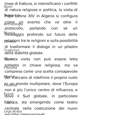
linee di frattura, si intensificano i conflitti 
Sport
di natura religiosa e politica, la visita di 
Solidarietà
Papa Leone XIV in Algeria si configura 
come un evento che va oltre il 
Archeologia
protocollo, portando con sé un 
Musica
messaggio profondo sul futuro delle 
relazioni tra le religioni e sulla possibilità 
Cinema
di trasformare il dialogo in un pilastro 
Tradizioni
della stabilità globale.
Storia
Questa visita non può essere letta 
soltanto in chiave religiosa, ma va 
Filosofia
compresa come una scelta consapevole 
Mostre
del Vaticano di ridefinire il proprio ruolo 
in un mondo multipolare, dove l’Europa 
Festività
non è più l’unico centro di influenza, e 
Eventi
dove il Sud globale, in particolare 
l’Africa, sta emergendo come teatro 
Teatro
centrale nella costruzione dei nuovi 
Lega Araba
equilibri internazionali.