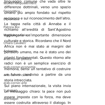
linguaggio comune che vada oltre le 
Women Empowerment
differenze dottrinali, verso uno spazio 
Geopolitica
umano più ampio fondato sul rispetto 
reciproco e sul riconoscimento dell’altro.
Diplomazia
La tappa nella città di Annaba e il 
Patrizia Boi
richiamo all’eredità di Sant’Agostino 
Maddalena Celano
aggiungono un’importante dimensione 
culturale e storica. Ricordano che il Nord 
Chiara Cavalieri
Africa non è mai stato ai margini del 
Ambiente
pensiero umano, ma ne è stato uno dei 
pilastri fondamentali. Questo ritorno alle 
arab-corner-politica
radici non è un semplice esercizio di 
arab-corner-economia
memoria, bensì un tentativo di costruire 
un futuro condiviso a partire da una 
arab-corner-cultura
storia intrecciata.
arab-corner-arte
Sul piano internazionale, la visita invia 
TURISMO
un messaggio chiaro: la pace non può 
essere imposta con la forza, ma deve 
azerbaijan
essere costruita attraverso il dialogo. In 