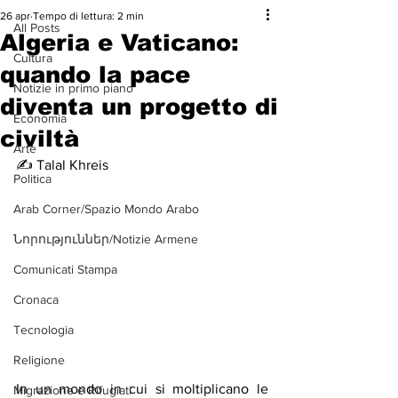
26 apr
Tempo di lettura: 2 min
All Posts
Algeria e Vaticano:
Cultura
quando la pace
Notizie in primo piano
diventa un progetto di
Economia
civiltà
Arte
✍️ Talal Khreis
Politica
Arab Corner/Spazio Mondo Arabo
Նորություններ/Notizie Armene
Comunicati Stampa
Cronaca
Tecnologia
Religione
In un mondo in cui si moltiplicano le 
Migrazione e Rifugiati