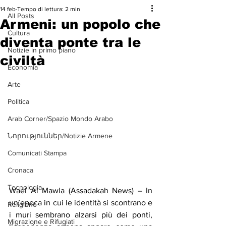
14 feb
Tempo di lettura: 2 min
All Posts
Armeni: un popolo che
Cultura
diventa ponte tra le
Notizie in primo piano
civiltà
Economia
Arte
Politica
Arab Corner/Spazio Mondo Arabo
Նորություններ/Notizie Armene
Comunicati Stampa
Cronaca
Tecnologia
Wael Al Mawla (Assadakah News) – In 
un’epoca in cui le identità si scontrano e 
Religione
i muri sembrano alzarsi più dei ponti, 
Migrazione e Rifugiati