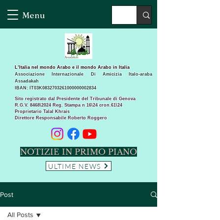
Menu
L’Italia nel mondo Arabo e il mondo Arabo in Italia
Associazione Internazionale Di Amicizia Italo-araba
Assadakah
IBAN: IT03K0832703261000000002834
Sito registrato dal Presidente del Tribunale di Genova
R.G.V. 8468\2024 Reg. Stampa n 16\24 cron.61\24 ​
Proprietario Talal Khrais
Direttore Responsabile Roberto Roggero
NOTIZIE IN PRIMO PIANO
ULTIME NEWS
Post
All Posts