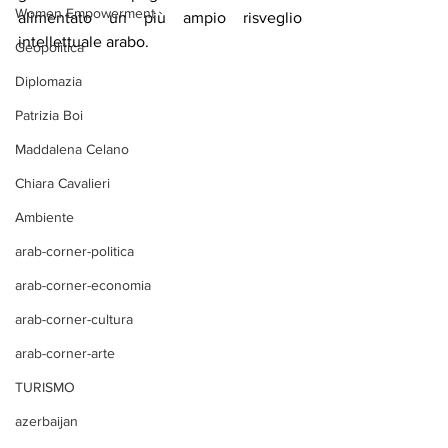
Women Empowerment
alimentato un più ampio risveglio 
intellettuale arabo.
Geopolitica
Diplomazia
Patrizia Boi
Maddalena Celano
Chiara Cavalieri
Ambiente
arab-corner-politica
arab-corner-economia
arab-corner-cultura
arab-corner-arte
TURISMO
azerbaijan