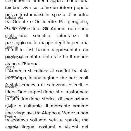
l’esperienza armena appare come una 
lezione viva su come un intero popolo 
Sport
possa trasformarsi in spazio d’incontro 
Solidarietà
tra Oriente e Occidente. Per geografia, 
Archeologia
storia e destino. Gli Armeni non sono 
stati una semplice minoranza di 
Musica
passaggio nelle mappe degli imperi, ma 
Cinema
in molte fasi hanno rappresentato un 
punto di contatto culturale tra il mondo 
Tradizioni
arabo e l’Europa.
Storia
L’Armenia si colloca ai confini tra Asia 
Filosofia
ed Europa, in una regione che per secoli 
è stata crocevia di carovane, eserciti e 
Mostre
idee. Questa posizione si è trasformata 
Festività
in una funzione storica di mediazione 
civile e culturale. Il mercante armeno 
Eventi
che viaggiava tra Aleppo e Venezia non 
Teatro
trasportava soltanto seta e spezie, ma 
anche lingua, costumi e visioni del 
Lega Araba