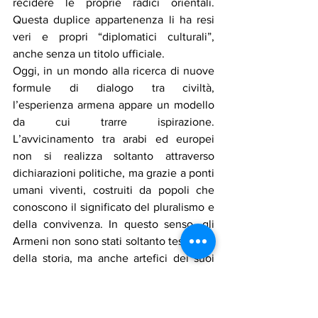
recidere le proprie radici orientali. 
Questa duplice appartenenza li ha resi 
veri e propri “diplomatici culturali”, 
anche senza un titolo ufficiale.
Oggi, in un mondo alla ricerca di nuove 
formule di dialogo tra civiltà, 
l’esperienza armena appare un modello 
da cui trarre ispirazione. 
L’avvicinamento tra arabi ed europei 
non si realizza soltanto attraverso 
dichiarazioni politiche, ma grazie a ponti 
umani viventi, costruiti da popoli che 
conoscono il significato del pluralismo e 
della convivenza. In questo senso, gli 
Armeni non sono stati soltanto testimoni 
della storia, ma anche artefici dei suoi 
ponti silenziosi.
Così, parlare degli Armeni significa 
parlare di un’idea più ampia: che 