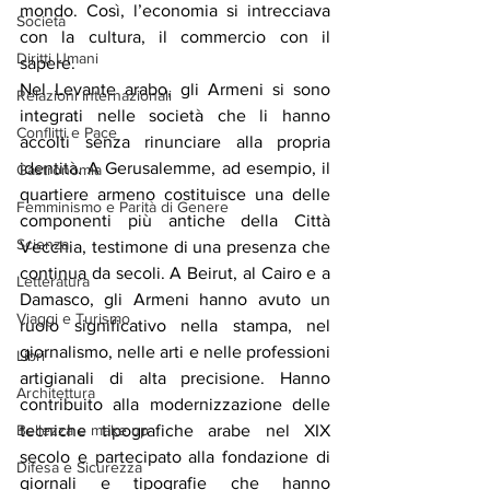
mondo. Così, l’economia si intrecciava 
Società
con la cultura, il commercio con il 
Diritti Umani
sapere.
Nel Levante arabo, gli Armeni si sono 
Relazioni Internazionali
integrati nelle società che li hanno 
Conflitti e Pace
accolti senza rinunciare alla propria 
identità. A Gerusalemme, ad esempio, il 
Gastronomia
quartiere armeno costituisce una delle 
Femminismo e Parità di Genere
componenti più antiche della Città 
Scienza
Vecchia, testimone di una presenza che 
continua da secoli. A Beirut, al Cairo e a 
Letteratura
Damasco, gli Armeni hanno avuto un 
Viaggi e Turismo
ruolo significativo nella stampa, nel 
giornalismo, nelle arti e nelle professioni 
Libri
artigianali di alta precisione. Hanno 
Architettura
contribuito alla modernizzazione delle 
tecniche tipografiche arabe nel XIX 
Bellezza e make up
secolo e partecipato alla fondazione di 
Difesa e Sicurezza
giornali e tipografie che hanno 