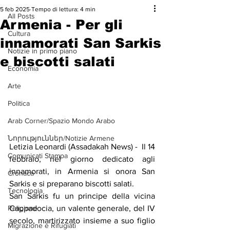
5 feb 2025
Tempo di lettura: 4 min
All Posts
Armenia - Per gli
Cultura
innamorati San Sarkis
Notizie in primo piano
e biscotti salati
Economia
Arte
Politica
Arab Corner/Spazio Mondo Arabo
Նորություններ/Notizie Armene
Letizia Leonardi (Assadakah News) -  Il 14 
Comunicati Stampa
febbraio, nel giorno dedicato agli 
innamorati, in Armenia si onora San 
Cronaca
Sarkis e si preparano biscotti salati. 
Tecnologia
San Sarkis fu un principe della vicina 
Cappadocia, un valente generale, del IV 
Religione
secolo, martirizzato insieme a suo figlio 
Migrazione e Rifugiati