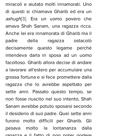
miracoli e aiutato molti innamorati. Uno 
di questi si chiamava Gharib ed era un 
ashugh
[3]
. Era un uomo povero che 
amava Shah Sanam, una ragazza ricca. 
Anche lei era innamorata di Gharib ma il 
padre della ragazza ostacolò 
decisamente questo legame perché 
intendeva darla in sposa ad un uomo 
facoltoso. Gharib allora decise di andare 
a lavorare all'estero per accumulare una 
grossa fortuna e si fece promettere dalla 
ragazza che lo avrebbe aspettato per 
sette anni. Passato questo tempo, se 
non fosse riuscito nel suo intento, Shah 
Sanam avrebbe potuto sposarsi secondo 
il desiderio di suo padre. Quei sette anni 
furono molto difficili per Gharib. Gli 
pesava molto la lontananza dalla 
ragazza e il fatto di non poter godere 