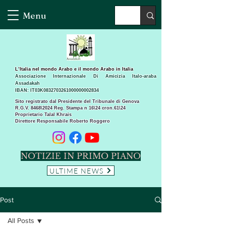
Menu
L’Italia nel mondo Arabo e il mondo Arabo in Italia
Associazione Internazionale Di Amicizia Italo-araba
Assadakah
IBAN: IT03K0832703261000000002834
Sito registrato dal Presidente del Tribunale di Genova
R.G.V. 8468\2024 Reg. Stampa n 16\24 cron.61\24 ​
Proprietario Talal Khrais
Direttore Responsabile Roberto Roggero
NOTIZIE IN PRIMO PIANO
ULTIME NEWS
Post
All Posts