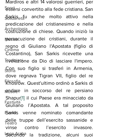
Mardiros e altri 14 valorosi guerrieri, per 
Sport
essersi convertito alla fede cristiana. San 
Sarkis fu anche molto attivo nella 
Solidarietà
predicazione del cristianesimo e nella 
Archeologia
costruzione di chiese. Quando iniziò la 
persecuzione dei cristiani, durante il 
Musica
regno di Giuliano l'Apostata (figlio di 
Cinema
Costantino), San Sarkis ricevette una 
Tradizioni
rivelazione da Dio di lasciare l'impero. 
Con suo figlio si trasferì in Armenia, 
Storia
dove regnava Tigran VII, figlio del re 
Filosofia
Khosrow. Quest'ultimo ordinò a Sarkis di 
andare in soccorso del re persiano 
Mostre
Shapur
[1]
 il cui Paese era minacciato da 
Festività
Giuliano l’Apostata. A tal proposito 
Sarkis venne nominato comandante 
Eventi
delle truppe dell’esercito sassanide e 
Teatro
vinse contro l’esercito invasore. 
Lega Araba
Secondo la tradizione, alcuni suoi 