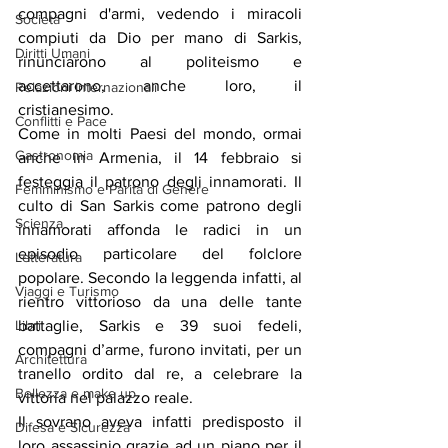
compagni d'armi, vedendo i miracoli 
Società
compiuti da Dio per mano di Sarkis, 
Diritti Umani
rinunciarono al politeismo e 
accettarono, anche loro, il 
Relazioni Internazionali
cristianesimo. 
Conflitti e Pace
Come in molti Paesi del mondo, ormai 
Gastronomia
anche in Armenia, il 14 febbraio si 
festeggia il patrono degli innamorati. Il 
Femminismo e Parità di Genere
culto di San Sarkis come patrono degli 
Scienza
innamorati affonda le radici in un 
episodio particolare del folclore 
Letteratura
popolare. Secondo la leggenda infatti, al 
Viaggi e Turismo
rientro vittorioso da una delle tante 
battaglie, Sarkis e 39 suoi fedeli, 
Libri
compagni d’arme, furono invitati, per un 
Architettura
tranello ordito dal re, a celebrare la 
Bellezza e make up
vittoria nel palazzo reale.
Il sovrano aveva infatti predisposto il 
Difesa e Sicurezza
loro assassinio grazie ad un piano per il 