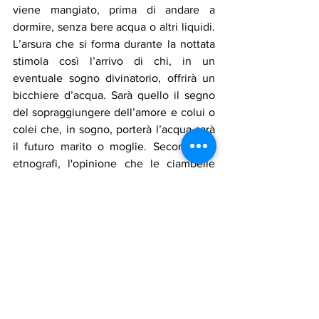
viene mangiato, prima di andare a 
dormire, senza bere acqua o altri liquidi. 
L’arsura che si forma durante la nottata 
stimola così l’arrivo di chi, in un 
eventuale sogno divinatorio, offrirà un 
bicchiere d’acqua. Sarà quello il segno 
del sopraggiungere dell’amore e colui o 
colei che, in sogno, porterà l’acqua sarà 
il futuro marito o moglie. Secondo gli 
etnografi, l'opinione che le ciambelle 
dovrebbero essere preparate da una 
donna anziana e vedova è sbagliata. 
Piuttosto, deve essere una donna 
appagata, che ha un grande amore e 
bambini felici, a fare tali biscotti o 
ciambelle salati, così da trasmettere 
serenità e gioia.
Secondo un’altra tradizione San Sarkis 
dovrebbe passare nelle case di chi cerca 