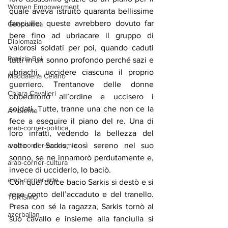
Women Empowerment
quale aveva istruito quaranta bellissime 
fanciulle: queste avrebbero dovuto far 
Geopolitica
bere fino ad ubriacare il gruppo di 
Diplomazia
valorosi soldati per poi, quando caduti 
Patrizia Boi
tutti in un sonno profondo perché sazi e 
ubriachi, uccidere ciascuna il proprio 
Maddalena Celano
guerriero. Trentanove delle donne 
Chiara Cavalieri
obbedirono all’ordine e uccisero i 
soldati. Tutte, tranne una che non ce la 
Ambiente
fece a eseguire il piano del re. Una di 
arab-corner-politica
loro infatti, vedendo la bellezza del 
volto di Sarkis, così sereno nel suo 
arab-corner-economia
sonno, se ne innamorò perdutamente e, 
arab-corner-cultura
invece di ucciderlo, lo baciò.
arab-corner-arte
Con quel dolce bacio Sarkis si destò e si 
rese conto dell’accaduto e del tranello. 
TURISMO
Presa con sé la ragazza, Sarkis tornò al 
azerbaijan
suo cavallo e insieme alla fanciulla si 