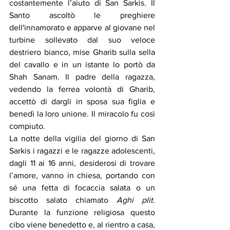
costantemente l’aiuto di San Sarkis. Il 
Santo ascoltò le preghiere 
dell'innamorato e apparve al giovane nel 
turbine sollevato dal suo veloce 
destriero bianco, mise Gharib sulla sella 
del cavallo e in un istante lo portò da 
Shah Sanam. Il padre della ragazza, 
vedendo la ferrea volontà di Gharib, 
accettò di dargli in sposa sua figlia e 
benedì la loro unione. Il miracolo fu così 
compiuto.
La notte della vigilia del giorno di San 
Sarkis i ragazzi e le ragazze adolescenti, 
dagli 11 ai 16 anni, desiderosi di trovare 
l’amore, vanno in chiesa, portando con 
sé una fetta di focaccia salata o un 
biscotto salato chiamato 
Aghi plit
. 
Durante la funzione religiosa questo 
cibo viene benedetto e, al rientro a casa, 