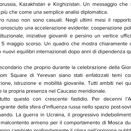
orussia, Kazakhstan e Kirghizistan. Un messaggio che
 più che come una semplice analisi diplomatica.
ro russo non sono casuali. Negli ultimi mesi il rapport
nosciuto una accelerazione evidente: cooperazione poli
stituzionale, iniziative giovanili e persino un vertice uffi
il 5 maggio scorso. Un quadro che mostra chiaramente c
nuovi equilibri internazionali dopo anni di dipendenza qu
econdario che proprio durante la celebrazione della Giorn
dom Square di Yerevan siano stati enfatizzati temi c
one, istruzione e mobilità giovanile. Tutti ambiti nei qua
e la propria presenza nel Caucaso meridionale.
utto questo con crescente fastidio. Per decenni l’A
egrante della sfera d’influenza russa nello spazio post-sovi
inando. La guerra in Ucraina, il progressivo indeboliment
il malcontento armeno per il comportamento di Mosca duran
no cambiato profondamente il clima nell’opinione pubbl