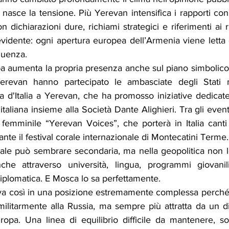
nasce la tensione. Più Yerevan intensifica i rapporti con B
 dichiarazioni dure, richiami strategici e riferimenti ai r
idente: ogni apertura europea dell’Armenia viene letta
fluenza.
a aumenta la propria presenza anche sul piano simbolico e
erevan hanno partecipato le ambasciate degli Stati m
'Italia a Yerevan, che ha promosso iniziative dedicate a
italiana insieme alla Società Dante Alighieri. Tra gli event
 femminile “Yerevan Voices”, che porterà in Italia canti 
ante il festival corale internazionale di Montecatini Terme.
ale può sembrare secondaria, ma nella geopolitica non l
nche attraverso università, lingua, programmi giovanil
diplomatica. E Mosca lo sa perfettamente.
ova così in una posizione estremamente complessa perché 
itarmente alla Russia, ma sempre più attratta da un dia
uropa. Una linea di equilibrio difficile da mantenere, so