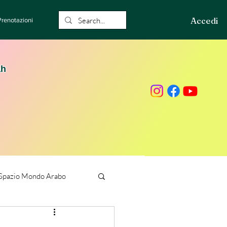
Accedi
Prenotazioni
ah
Spazio Mondo Arabo
ione