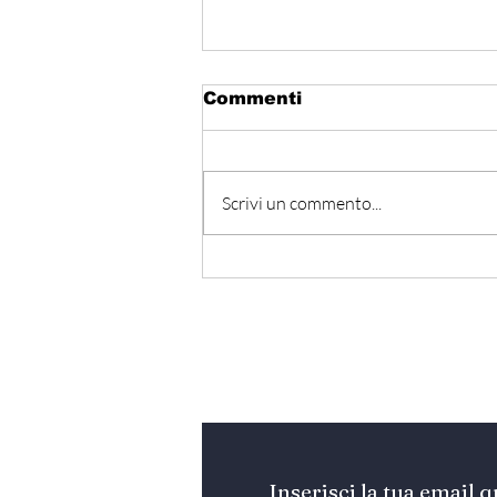
Commenti
Scrivi un commento...
Egitto - Scoperta la
tomba di Thutmose II
Iscriviti alla nostra Ne