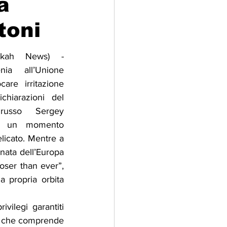
a
toni
adizioni
Storia
akah News) - 
nia all’Unione 
ti Umani
re irritazione 
hiarazioni del 
russo Sergey 
in un momento 
licato. Mentre a 
nata dell’Europa 
ser than ever”, 
 propria orbita 
ilegi garantiti 
a che comprende 