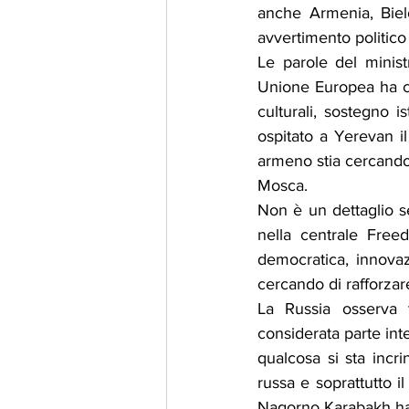
anche Armenia, Biel
avvertimento politico
Le parole del minist
Unione Europea ha co
culturali, sostegno i
ospitato a Yerevan 
armeno stia cercando 
Mosca.
Non è un dettaglio s
nella centrale Free
democratica, innovazi
cercando di rafforzar
La Russia osserva t
considerata parte int
qualcosa si sta incr
russa e soprattutto 
Nagorno Karabakh han