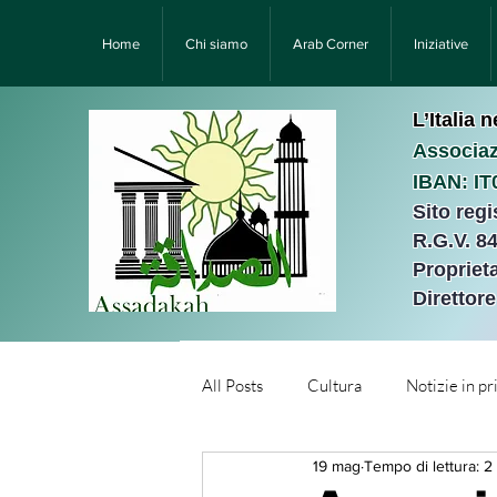
Home
Chi siamo
Arab Corner
Iniziative
L’Italia 
Associaz
IBAN: I
Sito reg
R.G.V. 8
Proprieta
Direttor
All Posts
Cultura
Notizie in p
19 mag
Tempo di lettura: 2
Նորություններ/Notizie Armen