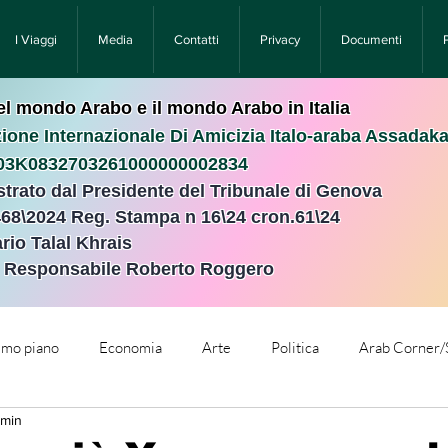
I Viaggi
Media
Contatti
Privacy
Documenti
nel mondo Arabo e il mondo Arabo in Italia
ione Internazionale Di Amicizia Italo-araba Assadak
T03K0832703261000000002834
istrato dal Presidente del Tribunale di Genova
468\2024 Reg. Stampa n 16\24 cron.61\24 ​
rio Talal Khrais
e Responsabile Roberto Roggero
rimo piano
Economia
Arte
Politica
Arab Corner/
 min
e
Comunicati Stampa
Cronaca
Tecnologia
Relig