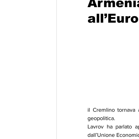
Armenia
all’Eur
Migrazione e Rifugiati
Sport
Filosofia
Mostre
Festivi
Relazioni Internazionali
Confl
il Cremlino tornava 
geopolitica.
Lavrov ha parlato ap
dall’Unione Economic