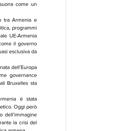
 suona come un 
o tra Armenia e 
tica, programmi 
ciale UE-Armenia 
ome il governo 
asi esclusiva da 
ata dell’Europa 
ome governance 
li Bruxelles sta 
rmenia è stata 
etico. Oggi però 
o dell’immagine 
te la crisi del 
ica armena.