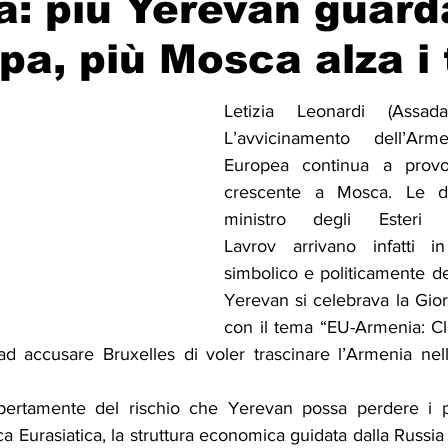
: più Yerevan guard
opa, più Mosca alza i 
Solidarietà
Archeologia
Musica
Cinema
Tr
Letizia Leonardi (Assad
L’avvicinamento dell’Arme
tà
Eventi
Teatro
Lega Araba
Società
Dirit
Europea continua a provoca
crescente a Mosca. Le dic
ministro degli Esteri 
itti e Pace
Gastronomia
Lavrov arrivano infatti 
simbolico e politicamente de
Yerevan si celebrava la Gior
con il tema “EU-Armenia: Clo
ad accusare Bruxelles di voler trascinare l’Armenia nella
ertamente del rischio che Yerevan possa perdere i priv
a Eurasiatica, la struttura economica guidata dalla Russi