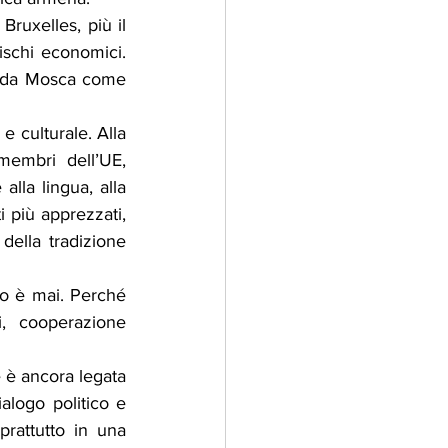
ruxelles, più il 
ischi economici. 
 da Mosca come 
 culturale. Alla 
embri dell’UE, 
lla lingua, alla 
i più apprezzati, 
della tradizione 
o è mai. Perché 
i, cooperazione 
è ancora legata 
logo politico e 
prattutto in una 