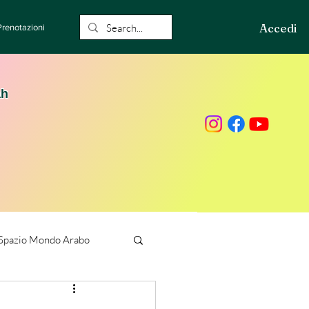
Accedi
Prenotazioni
ah
Spazio Mondo Arabo
ione