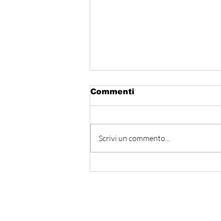
Commenti
Scrivi un commento...
Hormuz - Iran e Oman
verso l’accordo
ufficiale?
Iscriviti alla nostra Ne