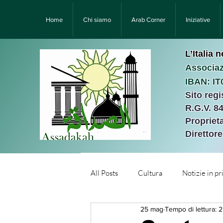
Home
Chi siamo
Arab Corner
Iniziative
L’Italia 
Associaz
IBAN: I
Sito reg
R.G.V. 8
Proprieta
Direttor
All Posts
Cultura
Notizie in p
25 mag
Tempo di lettura: 
Նորություններ/Notizie Armen