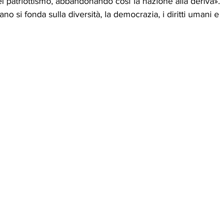
del patriottismo, abbandonando così la nazione alla deriva».
ano si fonda sulla diversità, la democrazia, i diritti umani e 