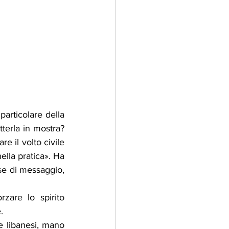
articolare della 
tterla in mostra? 
e il volto civile 
lla pratica». Ha 
se di messaggio, 
rzare lo spirito 
.
e libanesi, mano 