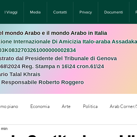
I Viaggi
Media
Contatti
Privacy
Documenti
nel mondo Arabo e il mondo Arabo in Italia
ione Internazionale Di Amicizia Italo-araba Assadak
T03K0832703261000000002834
istrato dal Presidente del Tribunale di Genova
468\2024 Reg. Stampa n 16\24 cron.61\24 ​
rio Talal Khrais
e Responsabile Roberto Roggero
rimo piano
Economia
Arte
Politica
Arab Corner/
2 min
e
Comunicati Stampa
Cronaca
Tecnologia
Relig