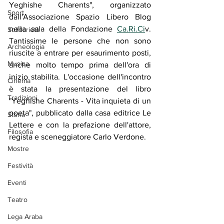
Yeghishe Charents", organizzato 
Sport
dall'Associazione Spazio Libero Blog 
nella sala della Fondazione 
Ca.Ri.Ci
v. 
Solidarietà
Tantissime le persone che non sono 
Archeologia
riuscite a entrare per esaurimento posti, 
Musica
anche molto tempo prima dell'ora di 
inizio stabilita. L'occasione dell'incontro 
Cinema
è stata la presentazione del libro 
Tradizioni
"Yeghishe Charents - Vita inquieta di un 
poeta", pubblicato dalla casa editrice Le 
Storia
Lettere e con la prefazione dell'attore, 
Filosofia
regista e sceneggiatore Carlo Verdone. 
Mostre
Festività
Eventi
Teatro
Lega Araba