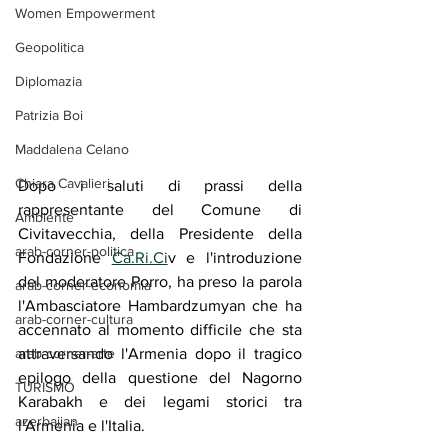
Women Empowerment
Geopolitica
Diplomazia
Patrizia Boi
Maddalena Celano
Chiara Cavalieri
Dopo i saluti di prassi della 
rappresentante del Comune di 
Ambiente
Civitavecchia, della Presidente della 
arab-corner-politica
Fondazione 
Ca.Ri.Ci
v e l'introduzione 
del moderatore Porro, ha preso la parola 
arab-corner-economia
l'Ambasciatore Hambardzumyan che ha 
arab-corner-cultura
accennato al momento difficile che sta 
attraversando l'Armenia dopo il tragico 
arab-corner-arte
epilogo della questione del Nagorno 
TURISMO
Karabakh e dei legami storici tra 
azerbaijan
l'Armenia e l'Italia. 