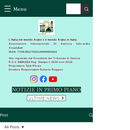
Menu
L’Italia nel mondo Arabo e il mondo Arabo in Italia
Associazione Internazionale Di Amicizia Italo-araba
Assadakah
IBAN: IT03K0832703261000000002834
Sito registrato dal Presidente del Tribunale di Genova
R.G.V. 8468\2024 Reg. Stampa n 16\24 cron.61\24 ​
Proprietario Talal Khrais
Direttore Responsabile Roberto Roggero
NOTIZIE IN PRIMO PIANO
ULTIME NEWS
Post
All Posts