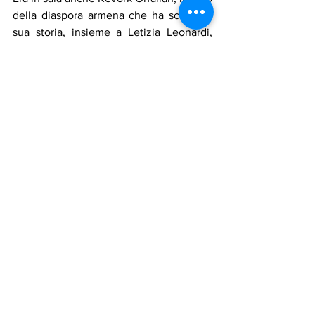
della diaspora armena che ha scritto la 
sua storia, insieme a Letizia Leonardi, 
nel libro "Il chicco acre della melagrana", 
ripubblicato con il titolo "Destino 
Imperfetto". Lui ha voluto leggere al 
pubblico le parole di William Saroyan sul 
genocidio del popolo armeno.
Il moderatore Porro ha concluso 
salutando tutti i relatori e, rivolto 