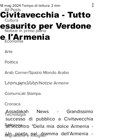
18 mag 2024
Tempo di lettura: 2 min
All Posts
Civitavecchia - Tutto
Cultura
esaurito per Verdone
Notizie in primo piano
e l'Armenia
Economia
Arte
Politica
Arab Corner/Spazio Mondo Arabo
Նորություններ/Notizie Armene
Comunicati Stampa
Cronaca
Assadakah News - Grandissimo 
Tecnologia
successo di pubblico a Civitavecchia 
Religione
all'incontro "Della mia dolce Armenia - 
Un poeta nel dramma dell'Armenia - 
Migrazione e Rifugiati