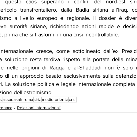
questo caos superano i confini del nord-est sirian
icolo transfrontaliero, dalla Badia siriana all’Iraq, con
rismo a livello europeo e regionale. Il dossier è dive
e autorità siriane, richiedendo azioni rapide e decisive
, prima che si trasformi in una crisi incontrollabile.
nternazionale cresce, come sottolineato dall’ex Presid
soluzione resta tardiva rispetto alla portata della mina
e nelle prigioni di Raqqa e al-Shaddadi non è solo un
llo di un approccio basato esclusivamente sulla detenzio
ri. La soluzione politica e legale internazionale completa è
zione dell’estremismo.
s
assadakah roma
siria
medio oriente
crisi
ronaca
Relazioni Internazionali