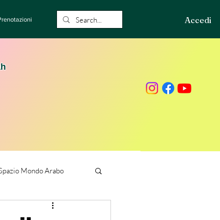
Accedi
Prenotazioni
ah
Spazio Mondo Arabo
ione