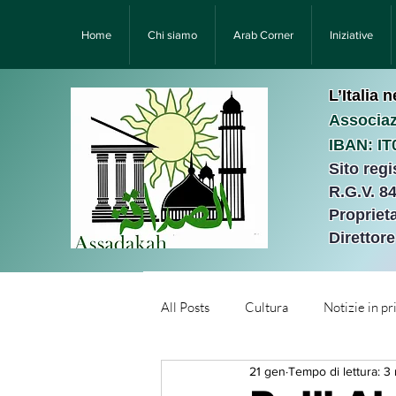
Home
Chi siamo
Arab Corner
Iniziative
L’Italia 
Associaz
IBAN: I
Sito reg
R.G.V. 8
Proprieta
Direttor
All Posts
Cultura
Notizie in p
21 gen
Tempo di lettura: 3
Նորություններ/Notizie Armen