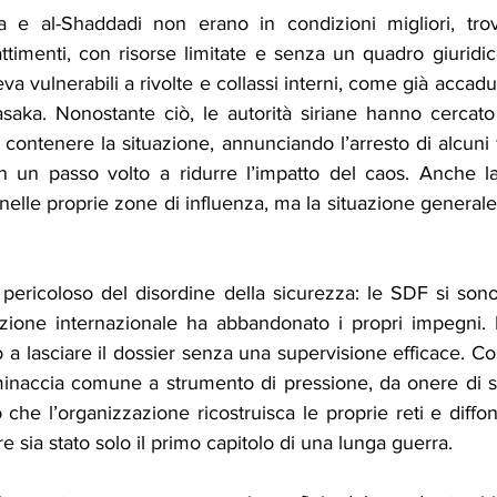
a e al-Shaddadi non erano in condizioni migliori, trov
timenti, con risorse limitate e senza un quadro giuridico
eva vulnerabili a rivolte e collassi interni, come già accadu
aka. Nonostante ciò, le autorità siriane hanno cercato
 contenere la situazione, annunciando l’arresto di alcuni fu
 in un passo volto a ridurre l’impatto del caos. Anche la
nelle proprie zone di influenza, ma la situazione generale r
ù pericoloso del disordine della sicurezza: le SDF si sono 
izione internazionale ha abbandonato i propri impegni.
a lasciare il dossier senza una supervisione efficace. Così,
minaccia comune a strumento di pressione, da onere di si
io che l’organizzazione ricostruisca le proprie reti e diffo
are sia stato solo il primo capitolo di una lunga guerra.