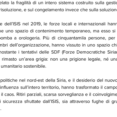
to la fragilità di un intero sistema costruito sulla gesti
risoluzione, e sul congelamento invece che sulla soluzion
re dell’ISIS nel 2019, le forze locali e internazionali hann
e uno spazio di contenimento temporaneo, ma esso si 
bomba a orologeria. Più di cinquantamila persone, per 
mbri dell’organizzazione, hanno vissuto in uno spazio chi
Nonostante i tentativi delle SDF (Forze Democratiche Sirian
 rimasto un’area grigia: non una prigione legale, né una
 umanitario sostenibile.
 politiche nel nord-est della Siria, e il desiderio del nuovo
nfluenza sull’intero territorio, hanno trasformato il campo 
il caos. Ritiri parziali, scarsa sorveglianza e il coinvolgiment
 sicurezza sfruttate dall’ISIS, sia attraverso fughe di gr
.