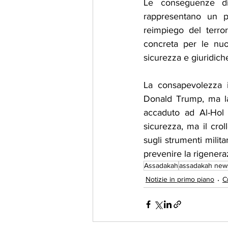
Le conseguenze di 
rappresentano un per
reimpiego del terro
concreta per le nuov
sicurezza e giuridiche
La consapevolezza i
Donald Trump, ma la 
accaduto ad Al-Hol 
sicurezza, ma il cro
sugli strumenti milita
prevenire la rigenera
Assadakah
assadakah new
Notizie in primo piano
C