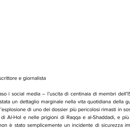
rittore e giornalista
o i social media – l’uscita di centinaia di membri dell’IS
ata un dettaglio marginale nella vita quotidiana della gu
l’esplosione di uno dei dossier più pericolosi rimasti in so
i Al-Hol e nelle prigioni di Raqqa e al-Shaddadi, e più 
, non è stato semplicemente un incidente di sicurezza im