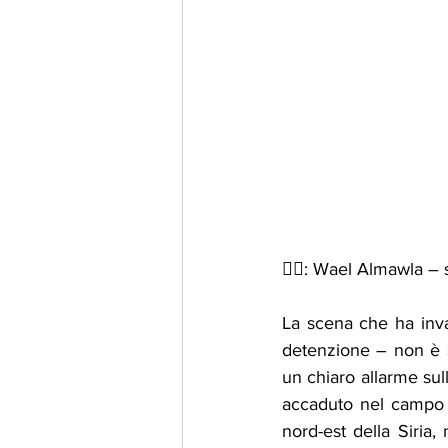
✍🏻: Wael Almawla – sc
La scena che ha invas
detenzione – non è st
un chiaro allarme sul
accaduto nel campo d
nord-est della Siria