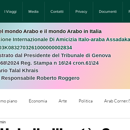
I Viaggi
Media
Contatti
Privacy
Documenti
nel mondo Arabo e il mondo Arabo in Italia
ione Internazionale Di Amicizia Italo-araba Assadak
T03K0832703261000000002834
istrato dal Presidente del Tribunale di Genova
468\2024 Reg. Stampa n 16\24 cron.61\24 ​
rio Talal Khrais
e Responsabile Roberto Roggero
rimo piano
Economia
Arte
Politica
Arab Corner/
 min
e
Comunicati Stampa
Cronaca
Tecnologia
Relig