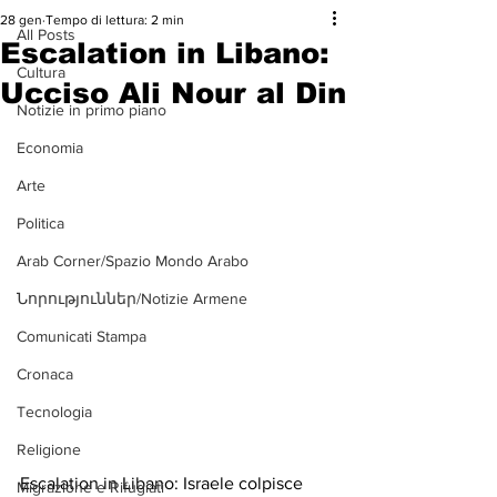
28 gen
Tempo di lettura: 2 min
All Posts
Escalation in Libano:
Cultura
Ucciso Ali Nour al Din
Notizie in primo piano
Economia
Arte
Politica
Arab Corner/Spazio Mondo Arabo
Նորություններ/Notizie Armene
Comunicati Stampa
Cronaca
Tecnologia
Religione
Escalation in Libano: Israele colpisce 
Migrazione e Rifugiati