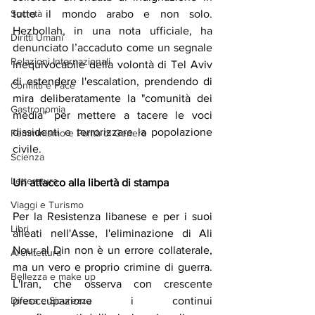
Società
tutto il mondo arabo e non solo. 
Hezbollah, in una nota ufficiale, ha 
Diritti Umani
denunciato l’accaduto come un segnale 
Relazioni Internazionali
inequivocabile della volontà di Tel Aviv 
di estendere l'escalation, prendendo di 
Conflitti e Pace
mira deliberatamente la "comunità dei 
Gastronomia
media" per mettere a tacere le voci 
dissidenti e terrorizzare la popolazione 
Femminismo e Parità di Genere
civile.
Scienza
Letteratura
Un
attacco
alla
libertà
di
stampa
Viaggi e Turismo
Per la Resistenza libanese e per i suoi 
Libri
alleati nell'Asse, l'eliminazione di Ali 
Nour al Din non è un errore collaterale, 
Architettura
ma un vero e proprio crimine di guerra. 
Bellezza e make up
L'Iran, che osserva con crescente 
Difesa e Sicurezza
preoccupazione i continui 