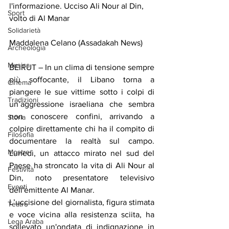
l'informazione. Ucciso Ali Nour al Din, 
Sport
volto di Al Manar
Solidarietà
Maddalena Celano (Assadakah News)
Archeologia
Musica
BEIRUT – In un clima di tensione sempre 
più soffocante, il Libano torna a 
Cinema
piangere le sue vittime sotto i colpi di 
Tradizioni
un’aggressione israeliana che sembra 
non conoscere confini, arrivando a 
Storia
colpire direttamente chi ha il compito di 
Filosofia
documentare la realtà sul campo. 
Mostre
Lunedì, un attacco mirato nel sud del 
Paese ha stroncato la vita di Ali Nour al 
Festività
Din, noto presentatore televisivo 
Eventi
dell'emittente Al Manar.
L’uccisione del giornalista, figura stimata 
Teatro
e voce vicina alla resistenza sciita, ha 
Lega Araba
sollevato un'ondata di indignazione in 