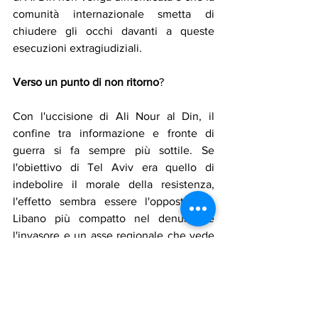
comunità internazionale smetta di 
chiudere gli occhi davanti a queste 
esecuzioni extragiudiziali.
Verso
un
punto
di
non
ritorno
?
Con l'uccisione di Ali Nour al Din, il 
confine tra informazione e fronte di 
guerra si fa sempre più sottile. Se 
l'obiettivo di Tel Aviv era quello di 
indebolire il morale della resistenza, 
l'effetto sembra essere l'opposto: un 
Libano più compatto nel denunciare 
l'invasore e un asse regionale che vede 
nell'aggressione a un giornalista 
l'ennesima prova di una politica di 
sterminio che non risparmia nessuno.