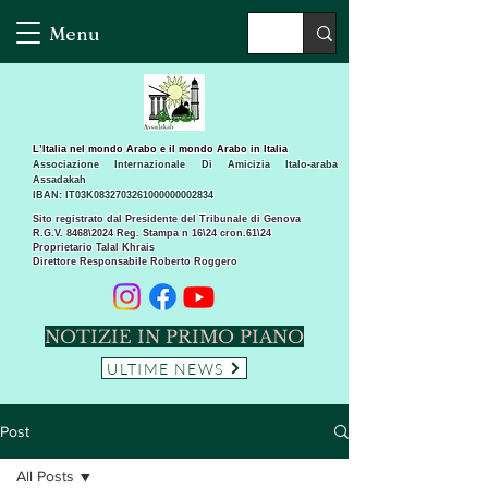
Menu
L’Italia nel mondo Arabo e il mondo Arabo in Italia
Associazione Internazionale Di Amicizia Italo-araba
Assadakah
IBAN: IT03K0832703261000000002834
Sito registrato dal Presidente del Tribunale di Genova
R.G.V. 8468\2024 Reg. Stampa n 16\24 cron.61\24 ​
Proprietario Talal Khrais
Direttore Responsabile Roberto Roggero
NOTIZIE IN PRIMO PIANO
ULTIME NEWS
Post
All Posts