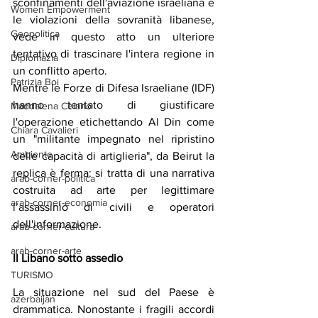
sconfinamenti dell'aviazione israeliana e 
Women Empowerment
le violazioni della sovranità libanese, 
Geopolitica
vede in questo atto un ulteriore 
tentativo di trascinare l'intera regione in 
Diplomazia
un conflitto aperto.
Patrizia Boi
Mentre le Forze di Difesa Israeliane (IDF) 
hanno tentato di giustificare 
Maddalena Celano
l'operazione etichettando Al Din come 
Chiara Cavalieri
un "militante impegnato nel ripristino 
Ambiente
delle capacità di artiglieria", da Beirut la 
replica è ferma: si tratta di una narrativa 
arab-corner-politica
costruita ad arte per legittimare 
arab-corner-economia
l’assassinio di civili e operatori 
dell'informazione.
arab-corner-cultura
arab-corner-arte
Il
Libano
sotto
assedio
TURISMO
La situazione nel sud del Paese è 
azerbaijan
drammatica. Nonostante i fragili accordi 