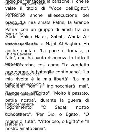
radio per far tacere la canzone, il che le 
Women Empowerment
valse il titolo di "Voce dell'Egitto". 
Geopolitica
Partecipò anche all'esecuzione del 
brano "La mia amata Patria, la Grande 
Diplomazia
Patria" con un gruppo di artisti tra cui 
Patrizia Boi
Abdel Halim Hafez, Sabah, Warda Al-
Jazairia, Shadia e Najat Al-Saghira. Ha 
Maddalena Celano
anche cantato "La pace è tornata, o 
Chiara Cavalieri
Nilo", che ha avuto risonanza in tutto il 
Ambiente
mondo arabo, così come "La vendetta 
non dorme, le battaglie continuano", "La 
arab-corner-politica
mia rivolta è la mia libertà", "La mia 
arab-corner-economia
bandiera non si inginocchierà mai", 
"Lunga vita all'Egitto", "Molto è passato, 
arab-corner-cultura
patria nostra", durante la guerra di 
arab-corner-arte
logoramento, "O Sadat, nostro 
TURISMO
condottiero", "Per Dio, o Egitto", "O 
regina di tutti", "Vittorioso, o Egitto" e "Il 
azerbaijan
nostro amato Sinai".