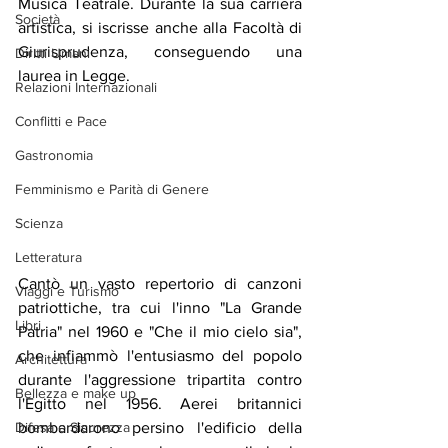
Musica Teatrale. Durante la sua carriera 
Società
artistica, si iscrisse anche alla Facoltà di 
Giurisprudenza, conseguendo una 
Diritti Umani
laurea in Legge.
Relazioni Internazionali
Conflitti e Pace
Gastronomia
Femminismo e Parità di Genere
Scienza
Letteratura
Cantò un vasto repertorio di canzoni 
Viaggi e Turismo
patriottiche, tra cui l'inno "La Grande 
Libri
Patria" nel 1960 e "Che il mio cielo sia", 
che infiammò l'entusiasmo del popolo 
Architettura
durante l'aggressione tripartita contro 
Bellezza e make up
l'Egitto nel 1956. Aerei britannici 
Difesa e Sicurezza
bombardarono persino l'edificio della 