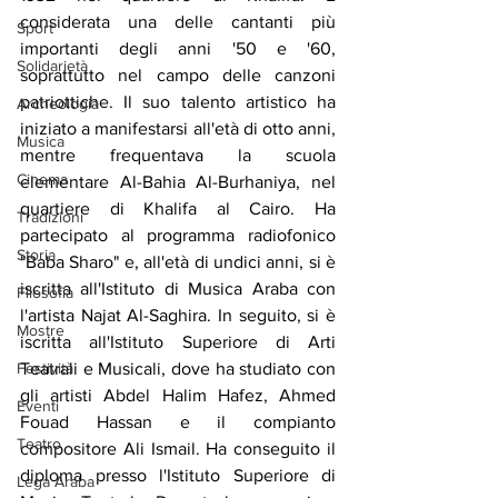
considerata una delle cantanti più 
Sport
importanti degli anni '50 e '60, 
Solidarietà
soprattutto nel campo delle canzoni 
patriottiche. Il suo talento artistico ha 
Archeologia
iniziato a manifestarsi all'età di otto anni, 
Musica
mentre frequentava la scuola 
Cinema
elementare Al-Bahia Al-Burhaniya, nel 
quartiere di Khalifa al Cairo. Ha 
Tradizioni
partecipato al programma radiofonico 
Storia
"Baba Sharo" e, all'età di undici anni, si è 
iscritta all'Istituto di Musica Araba con 
Filosofia
l'artista Najat Al-Saghira. In seguito, si è 
Mostre
iscritta all'Istituto Superiore di Arti 
Festività
Teatrali e Musicali, dove ha studiato con 
gli artisti Abdel Halim Hafez, Ahmed 
Eventi
Fouad Hassan e il compianto 
Teatro
compositore Ali Ismail. Ha conseguito il 
diploma presso l'Istituto Superiore di 
Lega Araba