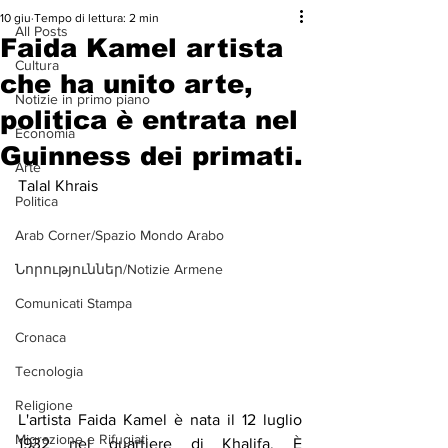
10 giu
Tempo di lettura: 2 min
All Posts
Faida Kamel artista
Cultura
che ha unito arte,
Notizie in primo piano
politica è entrata nel
Economia
Guinness dei primati.
Arte
Talal Khrais
Politica
Arab Corner/Spazio Mondo Arabo
Նորություններ/Notizie Armene
Comunicati Stampa
Cronaca
Tecnologia
Religione
L'artista Faida Kamel è nata il 12 luglio 
Migrazione e Rifugiati
1932 nel quartiere di Khalifa. È 