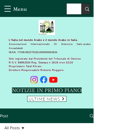
Menu
L’Italia nel mondo Arabo e il mondo Arabo in Italia
Associazione Internazionale Di Amicizia Italo-araba
Assadakah
IBAN: IT03K0832703261000000002834
Sito registrato dal Presidente del Tribunale di Genova
R.G.V. 8468\2024 Reg. Stampa n 16\24 cron.61\24 ​
Proprietario Talal Khrais
Direttore Responsabile Roberto Roggero
NOTIZIE IN PRIMO PIANO
ULTIME NEWS
Post
All Posts