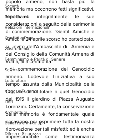
popolo armeno, non basta più la 
Società
memoria ma occorrono fatti significativi. 
Riportiamo integralmente le sue 
Diritti Umani
considerazioni a seguito della cerimonia 
Relazioni Internazionali
di commemorazione: "Gentili Amiche e 
Conflitti e Pace
Amici,  il 24 aprile scorso ho partecipato, 
su invito dell'Ambasciata di  Armenia e 
Gastronomia
del Consiglio della Comunità Armena di 
Femminismo e Parità di Genere
Roma, alla cerimonia
 di commemorazione del Genocidio 
Scienza
armeno. Lodevole l'iniziativa a suo 
Letteratura
tempo assunta dalla Municipalità della 
Viaggi e Turismo
Capitale di intitolare a quel Genocidio 
del 1915 il giardino di Piazza Augusto 
Libri
Lorenzini. Certamente, la conservazione 
Architettura
della memoria è fondamentale quale 
occasione per esprimere tutta la nostra 
Bellezza e make up
riprovazione per tali misfatti; ed è anche 
Difesa e Sicurezza
imprescindibile come testimonianza 