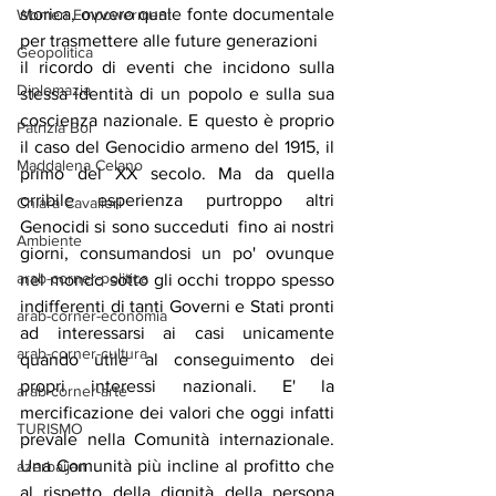
storica, ovvero quale fonte documentale 
Women Empowerment
per trasmettere alle future generazioni
Geopolitica
il ricordo di eventi che incidono sulla 
Diplomazia
stessa identità di un popolo e sulla sua 
coscienza nazionale. E questo è proprio 
Patrizia Boi
il caso del Genocidio armeno del 1915, il 
Maddalena Celano
primo del XX secolo. Ma da quella 
orribile esperienza purtroppo altri 
Chiara Cavalieri
Genocidi si sono succeduti  fino ai nostri 
Ambiente
giorni, consumandosi un po' ovunque 
arab-corner-politica
nel mondo sotto gli occhi troppo spesso 
indifferenti di tanti Governi e Stati pronti 
arab-corner-economia
ad interessarsi ai casi unicamente 
arab-corner-cultura
quando utile al conseguimento dei 
propri interessi nazionali. E' la 
arab-corner-arte
mercificazione dei valori che oggi infatti 
TURISMO
prevale nella Comunità internazionale. 
Una Comunità più incline al profitto che 
azerbaijan
al rispetto della dignità della persona 