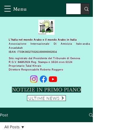
Menu
L’Italia nel mondo Arabo e il mondo Arabo in Italia
Associazione Internazionale Di Amicizia Italo-araba
Assadakah
IBAN: IT03K0832703261000000002834
Sito registrato dal Presidente del Tribunale di Genova
R.G.V. 8468\2024 Reg. Stampa n 16\24 cron.61\24 ​
Proprietario Talal Khrais
Direttore Responsabile Roberto Roggero
NOTIZIE IN PRIMO PIANO
ULTIME NEWS
Post
All Posts