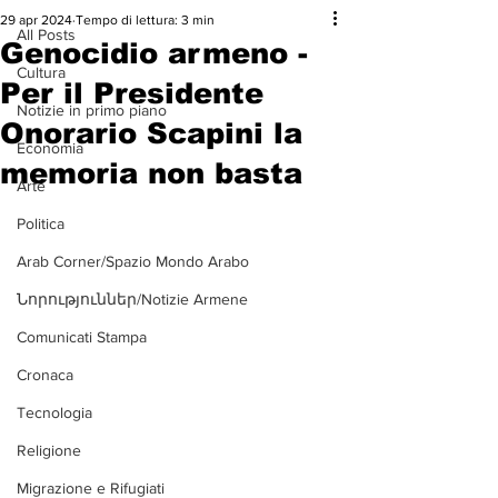
29 apr 2024
Tempo di lettura: 3 min
All Posts
Genocidio armeno -
Cultura
Per il Presidente
Notizie in primo piano
Onorario Scapini la
Economia
memoria non basta
Arte
Politica
Arab Corner/Spazio Mondo Arabo
Նորություններ/Notizie Armene
Comunicati Stampa
Cronaca
Tecnologia
Religione
Migrazione e Rifugiati