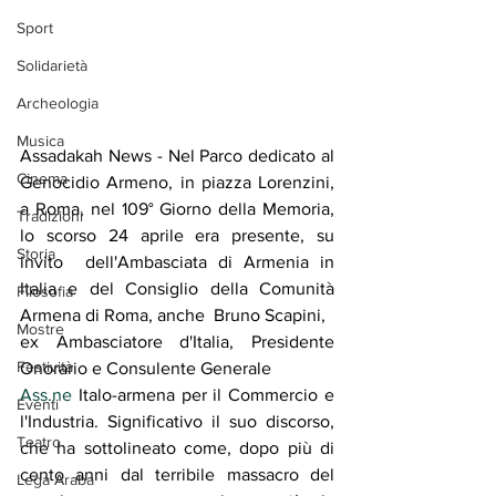
Sport
Solidarietà
Archeologia
Musica
Assadakah News - Nel Parco dedicato al 
Cinema
Genocidio Armeno, in piazza Lorenzini, 
a Roma, nel 109° Giorno della Memoria, 
Tradizioni
lo scorso 24 aprile era presente, su 
Storia
invito  dell'Ambasciata di Armenia in 
Italia e del Consiglio della Comunità 
Filosofia
Armena di Roma, anche  Bruno Scapini, 
Mostre
ex Ambasciatore d'Italia, Presidente 
Festività
Onorario e Consulente Generale
Ass.ne
 Italo-armena per il Commercio e 
Eventi
l'Industria. Significativo il suo discorso,  
Teatro
che ha sottolineato come, dopo più di 
cento anni dal terribile massacro del 
Lega Araba