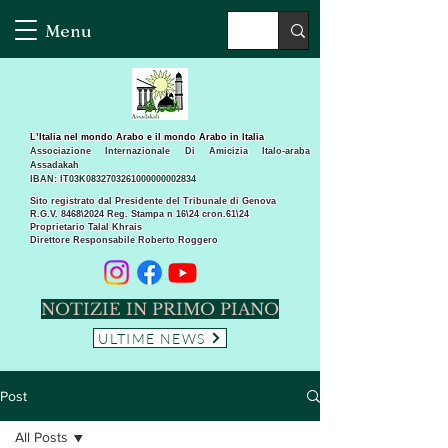
Menu
L’Italia nel mondo Arabo e il mondo Arabo in Italia
Associazione Internazionale Di Amicizia Italo-araba
Assadakah
IBAN: IT03K0832703261000000002834
Sito registrato dal Presidente del Tribunale di Genova
R.G.V. 8468\2024 Reg. Stampa n 16\24 cron.61\24 ​
Proprietario Talal Khrais
Direttore Responsabile Roberto Roggero
NOTIZIE IN PRIMO PIANO
ULTIME NEWS
Post
All Posts