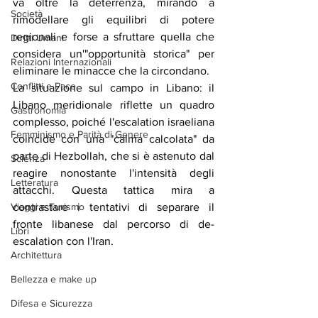
va oltre la deterrenza, mirando a 
Società
rimodellare gli equilibri di potere 
regionali e forse a sfruttare quella che 
Diritti Umani
considera un'"opportunità storica" ​​per 
Relazioni Internazionali
eliminare le minacce che la circondano.
Conflitti e Pace
La situazione sul campo in Libano: il 
Libano meridionale riflette un quadro 
Gastronomia
complesso, poiché l'escalation israeliana 
Femminismo e Parità di Genere
coincide con una "calma calcolata" da 
parte di Hezbollah, che si è astenuto dal 
Scienza
reagire nonostante l'intensità degli 
Letteratura
attacchi. Questa tattica mira a 
contrastare i tentativi di separare il 
Viaggi e Turismo
fronte libanese dal percorso di de-
Libri
escalation con l'Iran.
Architettura
Bellezza e make up
Difesa e Sicurezza