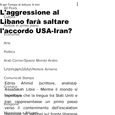
9 apr
Tempo di lettura: 4 min
All Posts
L'aggressione al
Cultura
Libano farà saltare
Notizie in primo piano
l'accordo USA-Iran?
Economia
Arte
Politica
Arab Corner/Spazio Mondo Arabo
Նորություններ/Notizie Armene
Comunicati Stampa
Edriss Ahmid (scrittore, analista)-
Cronaca
Assadakah Libia - Mentre il mondo si 
aspettava che la tregua tra Stati Uniti e 
Tecnologia
Iran rappresentasse un primo passo 
Religione
verso il contenimento dell'escalation 
Migrazione e Rifugiati
regionale, gli sviluppi sul fronte libanese 