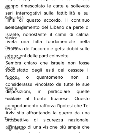
hanno rimescolato le carte e sollevato 
Sport
seri interrogativi sulla fattibilità e sui 
Solidarietà
limiti di questo accordo. Il continuo 
bombardamento del Libano da parte di 
Archeologia
Israele, nonostante il clima di calma, 
Musica
rivela una falla fondamentale nella 
Cinema
struttura dell'accordo e getta dubbi sulle 
intenzioni delle parti coinvolte.
Tradizioni
Sembra chiaro che Israele non fosse 
Storia
soddisfatto degli esiti del cessate il 
fuoco, o quantomeno non si 
Filosofia
considerasse vincolato da tutte le sue 
Mostre
disposizioni, in particolare quelle 
relative al fronte libanese. Questo 
Festività
comportamento rafforza l'ipotesi che Tel 
Eventi
Aviv stia affrontando la guerra da una 
Teatro
prospettiva di sicurezza nazionale, 
all'interno di una visione più ampia che 
Lega Araba