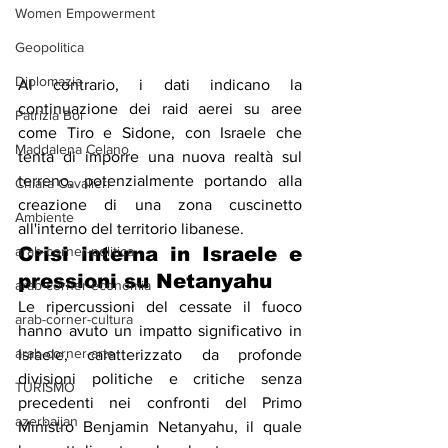
Women Empowerment
Geopolitica
Diplomazia
Al contrario, i dati indicano la 
continuazione dei raid aerei su aree 
Patrizia Boi
come Tiro e Sidone, con Israele che 
Maddalena Celano
tenta di imporre una nuova realtà sul 
terreno, potenzialmente portando alla 
Chiara Cavalieri
creazione di una zona cuscinetto 
Ambiente
all'interno del territorio libanese.
arab-corner-politica
Crisi interna in Israele e 
pressioni su Netanyahu
arab-corner-economia
Le ripercussioni del cessate il fuoco 
arab-corner-cultura
hanno avuto un impatto significativo in 
arab-corner-arte
Israele, caratterizzato da profonde 
divisioni politiche e critiche senza 
TURISMO
precedenti nei confronti del Primo 
azerbaijan
Ministro Benjamin Netanyahu, il quale 