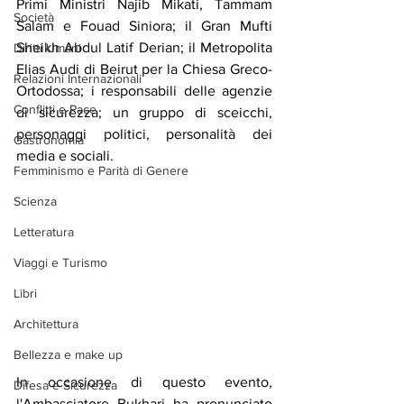
Primi Ministri Najib Mikati, Tammam 
Società
Salam e Fouad Siniora; il Gran Mufti 
Sheikh Abdul Latif Derian; il Metropolita 
Diritti Umani
Elias Audi di Beirut per la Chiesa Greco-
Relazioni Internazionali
Ortodossa; i responsabili delle agenzie 
Conflitti e Pace
di sicurezza; un gruppo di sceicchi, 
personaggi politici, personalità dei 
Gastronomia
media e sociali.
Femminismo e Parità di Genere
Scienza
Letteratura
Viaggi e Turismo
Libri
Architettura
Bellezza e make up
In occasione di questo evento, 
Difesa e Sicurezza
l'Ambasciatore Bukhari ha pronunciato 