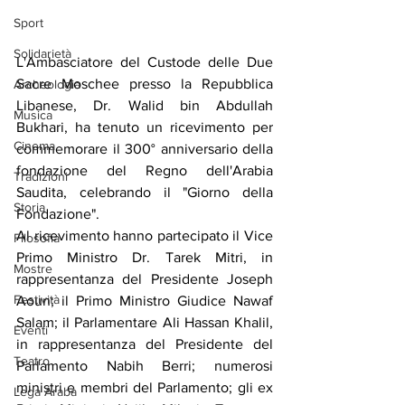
Sport
Solidarietà
L'Ambasciatore del Custode delle Due 
Sacre Moschee presso la Repubblica 
Archeologia
Libanese, Dr. Walid bin Abdullah 
Musica
Bukhari, ha tenuto un ricevimento per 
Cinema
commemorare il 300° anniversario della 
fondazione del Regno dell'Arabia 
Tradizioni
Saudita, celebrando il "Giorno della 
Storia
Fondazione".
Al ricevimento hanno partecipato il Vice 
Filosofia
Primo Ministro Dr. Tarek Mitri, in 
Mostre
rappresentanza del Presidente Joseph 
Festività
Aoun; il Primo Ministro Giudice Nawaf 
Salam; il Parlamentare Ali Hassan Khalil, 
Eventi
in rappresentanza del Presidente del 
Teatro
Parlamento Nabih Berri; numerosi 
ministri e membri del Parlamento; gli ex 
Lega Araba