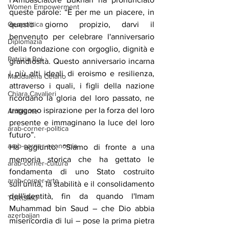
Women Empowerment
queste parole: “È per me un piacere, in 
Geopolitica
questo giorno propizio, darvi il 
benvenuto per celebrare l'anniversario 
Diplomazia
della fondazione con orgoglio, dignità e 
Patrizia Boi
grandiosità. Questo anniversario incarna 
i più alti ideali di eroismo e resilienza, 
Maddalena Celano
attraverso i quali, i figli della nazione 
Chiara Cavalieri
ricordano la gloria del loro passato, ne 
traggono ispirazione per la forza del loro 
Ambiente
presente e immaginano la luce del loro 
arab-corner-politica
futuro”.
arab-corner-economia
Ha aggiunto: “Siamo di fronte a una 
memoria storica che ha gettato le 
arab-corner-cultura
fondamenta di uno Stato costruito 
arab-corner-arte
sull'unità, la stabilità e il consolidamento 
dell'identità, fin da quando l'Imam 
TURISMO
Muhammad bin Saud – che Dio abbia 
azerbaijan
misericordia di lui – pose la prima pietra 