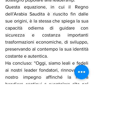
Questa equazione, in cui il Regno 
dell'Arabia Saudita è riuscito fin dalle 
sue origini, è la stessa che spiega la sua 
capacità odierna di guidare con 
sicurezza e costanza importanti 
trasformazioni economiche, di sviluppo, 
preservando al contempo la sua identità 
costante e autentica.
Ha concluso: “Oggi, siamo leali e fedeli 
ai nostri leader fondatori, rinnovando il 
nostro impegno affinché la nostra 
bandiera continui a sventolare alta nel 
cielo... Aspiriamo con orgoglio alle 
vette... Non accettiamo niente di meno 
che la vetta... Seguiamo i leader nel 
nostro viaggio... Mio signore, il Custode 
delle Due Sacre Moschee, Re Salman 
bin Abdulaziz Al Saud – che Dio lo 