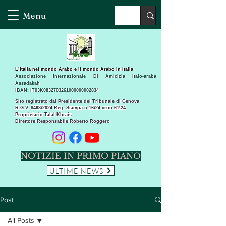
Menu
L’Italia nel mondo Arabo e il mondo Arabo in Italia
Associazione Internazionale Di Amicizia Italo-araba
Assadakah
IBAN: IT03K0832703261000000002834
Sito registrato dal Presidente del Tribunale di Genova
R.G.V. 8468\2024 Reg. Stampa n 16\24 cron.61\24 ​
Proprietario Talal Khrais
Direttore Responsabile Roberto Roggero
NOTIZIE IN PRIMO PIANO
ULTIME NEWS
Post
All Posts