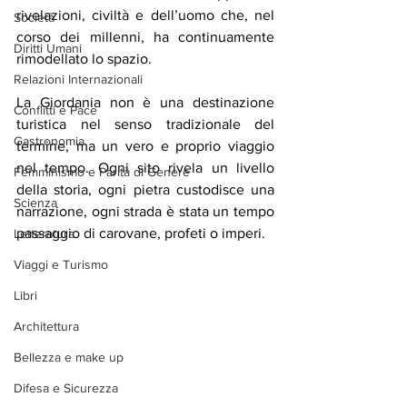
rivelazioni, civiltà e dell’uomo che, nel 
Società
corso dei millenni, ha continuamente 
Diritti Umani
rimodellato lo spazio.
Relazioni Internazionali
La Giordania non è una destinazione 
Conflitti e Pace
turistica nel senso tradizionale del 
Gastronomia
termine, ma un vero e proprio viaggio 
nel tempo. Ogni sito rivela un livello 
Femminismo e Parità di Genere
della storia, ogni pietra custodisce una 
Scienza
narrazione, ogni strada è stata un tempo 
passaggio di carovane, profeti o imperi.
Letteratura
Viaggi e Turismo
Libri
Architettura
Bellezza e make up
Difesa e Sicurezza