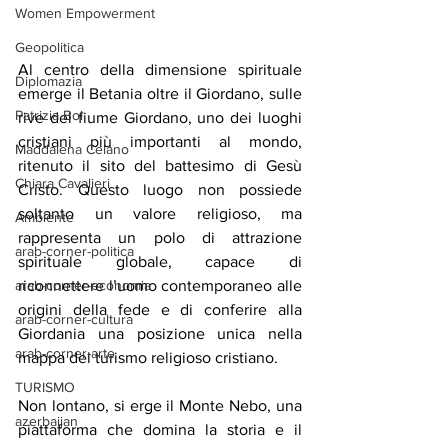
Women Empowerment
Geopolitica
Al centro della dimensione spirituale 
Diplomazia
emerge il Betania oltre il Giordano, sulle 
Patrizia Boi
rive del fiume Giordano, uno dei luoghi 
cristiani più importanti al mondo, 
Maddalena Celano
ritenuto il sito del battesimo di Gesù 
Chiara Cavalieri
Cristo. Questo luogo non possiede 
soltanto un valore religioso, ma 
Ambiente
rappresenta un polo di attrazione 
arab-corner-politica
spirituale globale, capace di 
riconnettere l’uomo contemporaneo alle 
arab-corner-economia
origini della fede e di conferire alla 
arab-corner-cultura
Giordania una posizione unica nella 
arab-corner-arte
mappa del turismo religioso cristiano.
TURISMO
Non lontano, si erge il Monte Nebo, una 
azerbaijan
piattaforma che domina la storia e il 