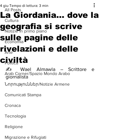
4 giu
Tempo di lettura: 3 min
All Posts
La Giordania… dove la
Cultura
geografia si scrive
Notizie in primo piano
sulle pagine delle
Economia
rivelazioni e delle
Arte
civiltà
Politica
✍️ Wael Almawla – Scrittore e 
Arab Corner/Spazio Mondo Arabo
giornalista
Նորություններ/Notizie Armene
Comunicati Stampa
Cronaca
Tecnologia
Religione
Migrazione e Rifugiati