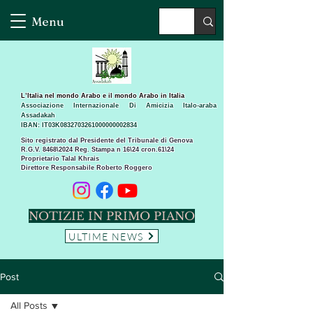
Menu
L’Italia nel mondo Arabo e il mondo Arabo in Italia
Associazione Internazionale Di Amicizia Italo-araba
Assadakah
IBAN: IT03K0832703261000000002834
Sito registrato dal Presidente del Tribunale di Genova
R.G.V. 8468\2024 Reg. Stampa n 16\24 cron.61\24 ​
Proprietario Talal Khrais
Direttore Responsabile Roberto Roggero
NOTIZIE IN PRIMO PIANO
ULTIME NEWS
Post
All Posts