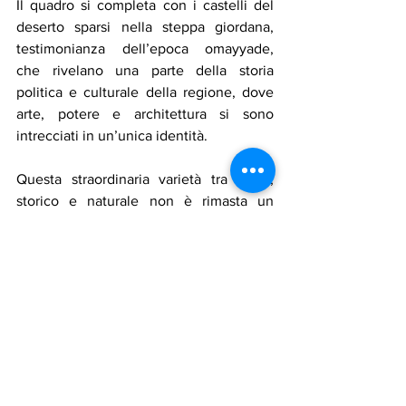
Il quadro si completa con i castelli del 
deserto sparsi nella steppa giordana, 
testimonianza dell’epoca omayyade, 
che rivelano una parte della storia 
politica e culturale della regione, dove 
arte, potere e architettura si sono 
intrecciati in un’unica identità.
Questa straordinaria varietà tra sacro, 
storico e naturale non è rimasta un 
semplice patrimonio conservato, ma si è 
trasformata in una visione turistica 
avanzata attraverso cui la Giordania si 
propone come destinazione globale per 
il turismo religioso e culturale, capace di 
attrarre visitatori da ogni parte del 
mondo e di aprire nuovi percorsi di 
dialogo tra i popoli attraverso la memoria 
condivisa.