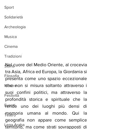
Sport
Solidarietà
Archeologia
Musica
Cinema
Tradizioni
Nel cuore del Medio Oriente, al crocevia 
Storia
tra Asia, Africa ed Europa, la Giordania si 
Filosofia
presenta come uno spazio eccezionale 
che non si misura soltanto attraverso i 
Mostre
suoi confini politici, ma attraverso la 
Festività
profondità storica e spirituale che la 
Eventi
rende uno dei luoghi più densi di 
memoria umana al mondo. Qui la 
Teatro
geografia non appare come semplice 
Lega Araba
territorio, ma come strati sovrapposti di 