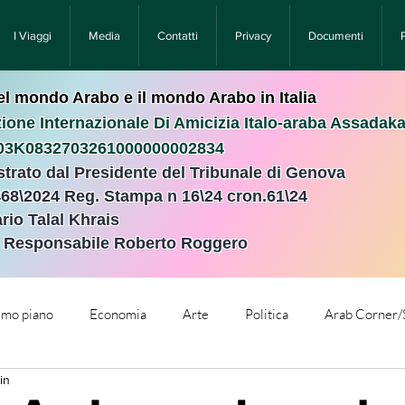
I Viaggi
Media
Contatti
Privacy
Documenti
nel mondo Arabo e il mondo Arabo in Italia
ione Internazionale Di Amicizia Italo-araba Assadak
T03K0832703261000000002834
istrato dal Presidente del Tribunale di Genova
468\2024 Reg. Stampa n 16\24 cron.61\24 ​
rio Talal Khrais
e Responsabile Roberto Roggero
rimo piano
Economia
Arte
Politica
Arab Corner/
in
e
Comunicati Stampa
Cronaca
Tecnologia
Relig