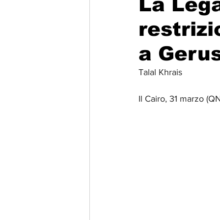
La Leg
restriz
Migrazione e Rifugiati
Sport
a Geru
Filosofia
Mostre
Festivi
Talal Khrais
Il Cairo, 31 marzo (Q
Relazioni Internazionali
Confl