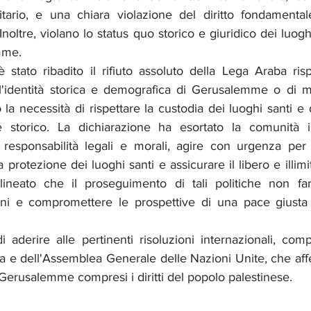
tario, e una chiara violazione del diritto fondamentale 
Inoltre, violano lo status quo storico e giuridico dei luoghi
mme.
 stato ribadito il rifiuto assoluto della Lega Araba risp
e l'identità storica e demografica di Gerusalemme o di mi
 la necessità di rispettare la custodia dei luoghi santi e d
 e storico. La dichiarazione ha esortato la comunità i
e responsabilità legali e morali, agire con urgenza per
la protezione dei luoghi santi e assicurare il libero e illim
olineato che il proseguimento di tali politiche non fa
oni e compromettere le prospettive di una pace giusta 
di aderire alle pertinenti risoluzioni internazionali, com
a e dell'Assemblea Generale delle Nazioni Unite, che aff
i Gerusalemme compresi i diritti del popolo palestinese.