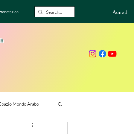
Accedi
Prenotazioni
ah
Spazio Mondo Arabo
ione