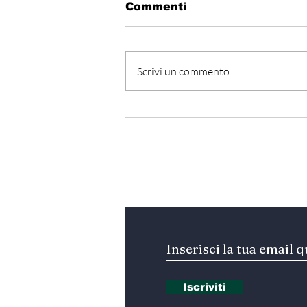
Commenti
Scrivi un commento...
Hormuz - Iran e Oman
verso l’accordo
ufficiale?
Iscriviti alla nostra Ne
Iscriviti