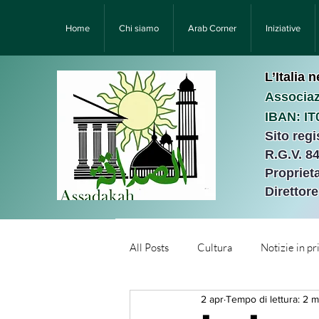
Home
Chi siamo
Arab Corner
Iniziative
L’Italia 
Associaz
IBAN: I
Sito reg
R.G.V. 8
Proprieta
Direttor
All Posts
Cultura
Notizie in p
2 apr
Tempo di lettura: 2 m
Նորություններ/Notizie Armen