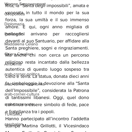
Women Empowerment
Rita, la “Santa degli impossibili”, amata e 
venerata in tutto il mondo per la sua 
Geopolitica
forza, la sua umiltà e il suo immenso 
Diplomazia
amore. E qui, ogni anno migliaia di 
pellegrini arrivano per raccogliersi 
Patrizia Boi
davanti al suo Santuario, per affidare alla 
Maddalena Celano
Santa preghiere, sogni e ringraziamenti. 
Chiara Cavalieri
Ma anche chi non cerca un percorso 
religioso resta incantato dalla bellezza 
Ambiente
autentica di questo luogo sospeso tra 
arab-corner-politica
cielo e terra. 
La statua, donata dieci anni 
fa, simboleggia la devozione alla “Santa 
arab-corner-economia
dell’Impossibile”, 
considerata la Patrona 
arab-corner-cultura
di tantissimi libanesi.
 Oggi, quel dono 
arab-corner-arte
continua a essere simbolo di fede, pace 
e fratellanza tra i popoli.
TURISMO
Hanno partecipato all’incontro l’addetta 
azerbaijan
stampa Martina Grillotti, il Vicesindaco 