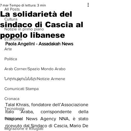
7 mar
Tempo di lettura: 3 min
All Posts
La solidarietà del
Cultura
sindaco di Cascia al
Notizie in primo piano
popolo libanese
Economia
Paola Angelini - Assadakah News
Arte
Politica
Arab Corner/Spazio Mondo Arabo
Նորություններ/Notizie Armene
Comunicati Stampa
Cronaca
Talal Khrais, fondatore dell’Associazione 
Tecnologia
Italo Araba, corrispondente della 
Nazional News Agency NNA, è stato 
Religione
ricevuto dal Sindaco di Cascia, Mario De 
Migrazione e Rifugiati