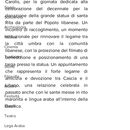
Carolis, per la giornata dedicata alla 
Sport
celebrazione del decennale per la 
donazione della grande statua di santa 
Solidarietà
Rita da parte del Popolo libanese. Un 
Archeologia
incontro di raccoglimento, un momento 
istituzionale 
per rinnovare il legame tra 
Musica
la città umbra con la comunità 
Cinema
libanese,
 con la proiezione del filmato di 
Tradizioni
benedizione e posizionamento 
di una 
targa presso la statua. Un appuntamento 
Storia
che rappresenta il forte legame di 
Filosofia
amicizia e devozione tra Cascia e il 
Libano, una relazione celebrata in 
Mostre
passato anche con le sante messe in rito 
Festività
maronita e lingua araba all’interno della 
Basilica.
Eventi
Teatro
Lega Araba