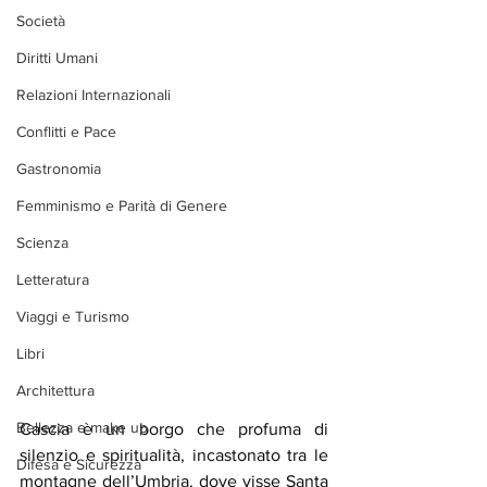
Società
Diritti Umani
Relazioni Internazionali
Conflitti e Pace
Gastronomia
Femminismo e Parità di Genere
Scienza
Letteratura
Viaggi e Turismo
Libri
Architettura
Bellezza e make up
Cascia
 è un borgo che profuma di 
silenzio e spiritualità,
 i
ncastonato tra le 
Difesa e Sicurezza
montagne dell’Umbria, dove visse Santa 