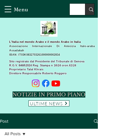
Menu
L’Italia nel mondo Arabo e il mondo Arabo in Italia
Associazione Internazionale Di Amicizia Italo-araba
Assadakah
IBAN: IT03K0832703261000000002834
Sito registrato dal Presidente del Tribunale di Genova
R.G.V. 8468\2024 Reg. Stampa n 16\24 cron.61\24 ​
Proprietario Talal Khrais
Direttore Responsabile Roberto Roggero
NOTIZIE IN PRIMO PIANO
ULTIME NEWS
Post
All Posts