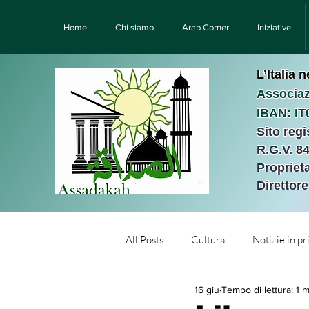
Home
Chi siamo
Arab Corner
Iniziative
L’Italia 
Associaz
IBAN: I
Sito reg
R.G.V. 8
Proprieta
Direttor
All Posts
Cultura
Notizie in p
16 giu
Tempo di lettura: 1 m
Նորություններ/Notizie Armen