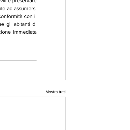
vili e preservare 
ale ad assumersi 
conformità con il 
 gli abitanti di 
zione immediata 
Mostra tutti