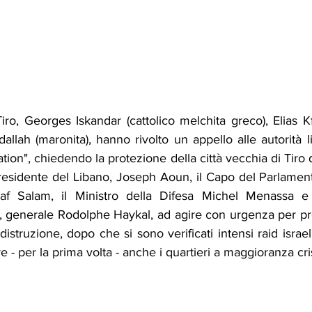
Tiro, Georges Iskandar (cattolico melchita greco), Elias K
llah (maronita), hanno rivolto un appello alle autorità li
ation", chiedendo la protezione della città vecchia di Tiro d
 Presidente del Libano, Joseph Aoun, il Capo del Parlamento
af Salam, il Ministro della Difesa Michel Menassa e
e, generale Rodolphe Haykal, ad agire con urgenza per pro
distruzione, dopo che si sono verificati intensi raid israelia
e - per la prima volta - anche i quartieri a maggioranza cri