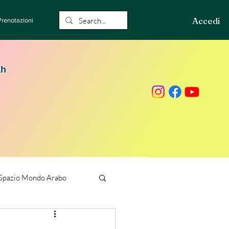
Accedi
Prenotazioni
ah
Spazio Mondo Arabo
ione