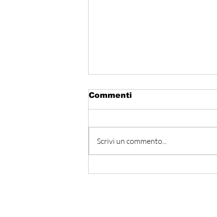
Commenti
Scrivi un commento...
Hormuz - Iran e Oman
verso l’accordo
ufficiale?