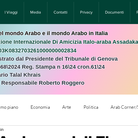
I Viaggi
Media
Contatti
Privacy
Documenti
nel mondo Arabo e il mondo Arabo in Italia
ione Internazionale Di Amicizia Italo-araba Assadak
T03K0832703261000000002834
istrato dal Presidente del Tribunale di Genova
468\2024 Reg. Stampa n 16\24 cron.61\24 ​
rio Talal Khrais
e Responsabile Roberto Roggero
rimo piano
Economia
Arte
Politica
Arab Corner/
in
e
Comunicati Stampa
Cronaca
Tecnologia
Relig