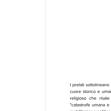
I prelati sottolinean
cuore storico e umano
religioso che risale
"catastrofe umana e n