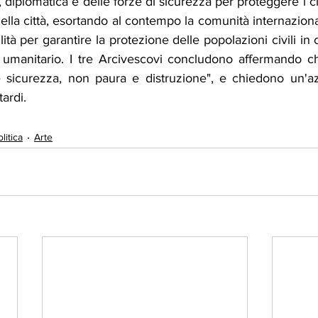
, diplomatica e delle forze di sicurezza per proteggere i ci
 nella città, esortando al contempo la comunità internazion
ità per garantire la protezione delle popolazioni civili in 
e umanitario. I tre Arcivescovi concludono affermando che
e sicurezza, non paura e distruzione", e chiedono un'a
ardi.
litica
Arte