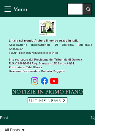
Menu
L’Italia nel mondo Arabo e il mondo Arabo in Italia
Associazione Internazionale Di Amicizia Italo-araba
Assadakah
IBAN: IT03K0832703261000000002834
Sito registrato dal Presidente del Tribunale di Genova
R.G.V. 8468\2024 Reg. Stampa n 16\24 cron.61\24 ​
Proprietario Talal Khrais
Direttore Responsabile Roberto Roggero
NOTIZIE IN PRIMO PIANO
ULTIME NEWS
Post
All Posts