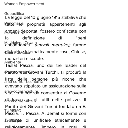
Women Empowerment
Geopolitica
La legge del 10 giugno 1915 stabiliva che 
Diplomazia
tutte le proprietà appartenenti agli 
armeni deportati fossero confiscate con 
Patrizia Boi
la definizione di “beni 
Maddalena Celano
abbandonati” 
(emvali metruke); 
furono 
distrutte sistematicamente case, Chiese, 
Chiara Cavalieri
monasteri e scuole.
Ambiente
Taalat Pascià, uno dei tre leader del 
arab-corner-politica
Partito dei Giovani Turchi, si procurò la 
lista delle persone più ricche che 
arab-corner-economia
avevano stipulato un’assicurazione sulla 
arab-corner-cultura
vita, in modo da consentire al Governo 
di incassare gli utili delle polizze. Il 
arab-corner-arte
Partito dei Giovani Turchi fondato da E. 
TURISMO
Pascià, T. Pascià, A. Jemal si forma con 
l’intento di unificare etnicamente e 
azerbaijan
religiosamente l’Impero in crisi, di 