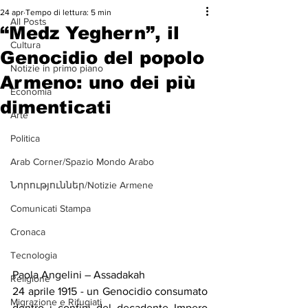
24 apr
Tempo di lettura: 5 min
All Posts
“Medz Yeghern”, il
Cultura
Genocidio del popolo
Notizie in primo piano
Armeno: uno dei più
Economia
dimenticati
Arte
Politica
Arab Corner/Spazio Mondo Arabo
Նորություններ/Notizie Armene
Comunicati Stampa
Cronaca
Tecnologia
Paola Angelini – Assadakah 
Religione
24 aprile 1915 - un Genocidio consumato 
Migrazione e Rifugiati
dentro i confini del decadente Impero 