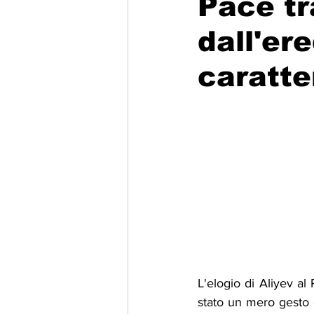
Pace tr
dall'ere
Migrazione e Rifugiati
Sport
caratte
Filosofia
Mostre
Festivi
Relazioni Internazionali
Confl
L'elogio di Aliyev al
stato un mero gesto 