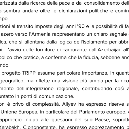
tterizzata dalla ricerca della pace e dal consolidamento del
embra andare oltre le dichiarazioni politiche e cominci
mpo.
ioni al transito imposte dagli anni '90 e la possibilità di fa
rio azero verso l'Armenia rappresentano un chiaro segnale de
a, che si allontana dalla logica dell'isolamento per abbra
i. L'avvio delle forniture di carburante dall'Azerbaijan all
bolico che pratico, a conferma che la fiducia, sebbene ancor
ndo.
l progetto TRIPP assume particolare importanza, in quanto
geografico, ma riflette una visione più ampia per la rico
amento dell'integrazione regionale, contribuendo così a
ontatto in ponti di comunicazione.
on è privo di complessità. Aliyev ha espresso riserve su
ll'Unione Europea, in particolare del Parlamento europeo, c
approccio iniquo alle questioni del suo Paese, sopratt
Karabakh. Ciononostante, ha espresso apprezzamento per