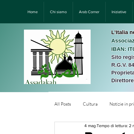
Home
Chi siamo
Arab Corner
Iniziative
L’Italia 
Associaz
IBAN: I
Sito reg
R.G.V. 8
Proprieta
Direttor
All Posts
Cultura
Notizie in p
4 mag
Tempo di lettura: 2 
Նորություններ/Notizie Armen