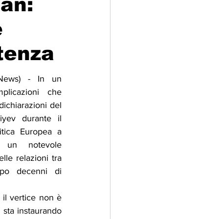
an:
e
adizioni
Storia
stenza
ti Umani
News) - In un 
plicazioni che 
ichiarazioni del 
yev durante il 
itica Europea a 
 un notevole 
le relazioni tra 
po decenni di 
il vertice non è 
sta instaurando 