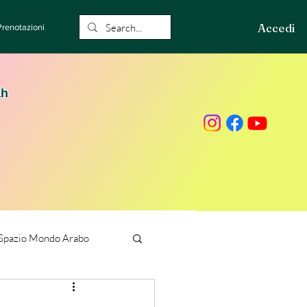
Accedi
Prenotazioni
ah
Spazio Mondo Arabo
ione