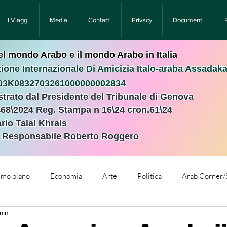
I Viaggi
Media
Contatti
Privacy
Documenti
nel mondo Arabo e il mondo Arabo in Italia
ione Internazionale Di Amicizia Italo-araba Assadak
T03K0832703261000000002834
istrato dal Presidente del Tribunale di Genova
468\2024 Reg. Stampa n 16\24 cron.61\24 ​
rio Talal Khrais
e Responsabile Roberto Roggero
rimo piano
Economia
Arte
Politica
Arab Corner/
min
e
Comunicati Stampa
Cronaca
Tecnologia
Relig