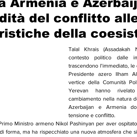
a Armenia e Azerbaij
dità del conflitto all
Solidarietà
Archeologia
Musica
Cinema
Tr
ristiche della coesi
tà
Eventi
Teatro
Lega Araba
Società
Dirit
Talal Khrais (Assadakah 
contesto politico dalle im
trascendono l'immediato, le d
itti e Pace
Gastronomia
Presidente azero Ilham Ali
vertice della Comunità Pol
Yerevan hanno rivelato
cambiamento nella natura del
Azerbaijan e Armenia do
tensione e conflitto.
 Primo Ministro armeno Nikol Pashinyan per aver ospitato 
di forma, ma ha rispecchiato una nuova atmosfera che si 