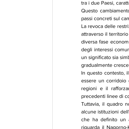
tra i due Paesi, cara
Questo cambiamento s
passi concreti sul ca
La revoca delle restriz
attraverso il territo
diversa fase economic
degli interessi comun
un significato sia sim
gradualmente cresce
In questo contesto, i
essere un corridoio 
regioni e il rafforz
precedenti linee di c
Tuttavia, il quadro n
alcune istituzioni de
che ha definito un 
riguarda il Nagorno-