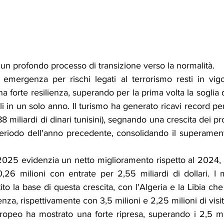
o un profondo processo di transizione verso la normalità.
emergenza per rischi legati al terrorismo resti in vigo
forte resilienza, superando per la prima volta la soglia deg
ali in un solo anno. Il turismo ha generato ricavi record per
7,88 miliardi di dinari tunisini), segnando una crescita dei p
periodo dell'anno precedente, consolidando il superamento
025 evidenzia un netto miglioramento rispetto al 2024, qu
,26 milioni con entrate per 2,55 miliardi di dollari. I m
ito la base di questa crescita, con l'Algeria e la Libia che
tenza, rispettivamente con 3,5 milioni e 2,25 milioni di visit
peo ha mostrato una forte ripresa, superando i 2,5 milio