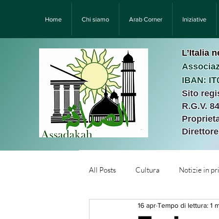
Home
Chi siamo
Arab Corner
Iniziative
L’Italia 
Associaz
IBAN: I
Sito reg
R.G.V. 8
Proprieta
Direttor
All Posts
Cultura
Notizie in p
16 apr
Tempo di lettura: 1 
Նորություններ/Notizie Armen