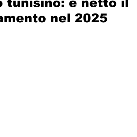
 tunisino: è netto il
amento nel 2025
Solidarietà
Archeologia
Musica
Cinema
Tr
tà
Eventi
Teatro
Lega Araba
Società
Dirit
itti e Pace
Gastronomia