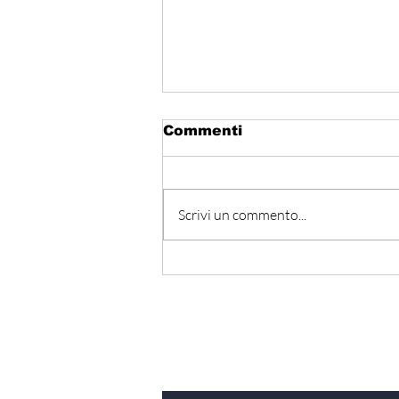
Commenti
Scrivi un commento...
Hormuz - Iran e Oman
verso l’accordo
ufficiale?
Iscriviti alla nostra Ne