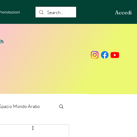
Accedi
Prenotazioni
ah
Spazio Mondo Arabo
ione