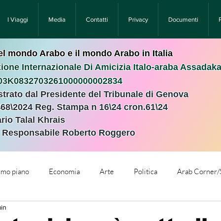
I Viaggi
Media
Contatti
Privacy
Documenti
nel mondo Arabo e il mondo Arabo in Italia
ione Internazionale Di Amicizia Italo-araba Assadak
T03K0832703261000000002834
istrato dal Presidente del Tribunale di Genova
468\2024 Reg. Stampa n 16\24 cron.61\24 ​
rio Talal Khrais
e Responsabile Roberto Roggero
rimo piano
Economia
Arte
Politica
Arab Corner/
min
e
Comunicati Stampa
Cronaca
Tecnologia
Relig