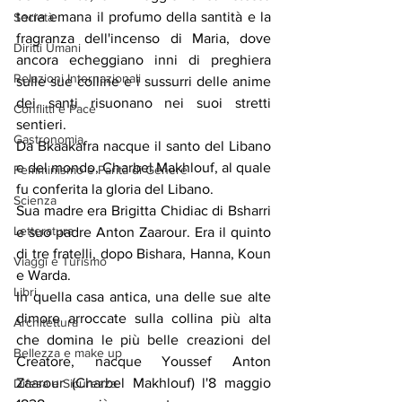
terra emana il profumo della santità e la 
Società
fragranza dell'incenso di Maria, dove 
Diritti Umani
ancora echeggiano inni di preghiera 
Relazioni Internazionali
sulle sue colline e i sussurri delle anime 
dei santi risuonano nei suoi stretti 
Conflitti e Pace
sentieri.
Gastronomia
Da Bkaakafra nacque il santo del Libano 
e del mondo, Charbel Makhlouf, al quale 
Femminismo e Parità di Genere
fu conferita la gloria del Libano.
Scienza
Sua madre era Brigitta Chidiac di Bsharri 
Letteratura
e suo padre Anton Zaarour. Era il quinto 
di tre fratelli, dopo Bishara, Hanna, Koun 
Viaggi e Turismo
e Warda.
Libri
In quella casa antica, una delle sue alte 
dimore arroccate sulla collina più alta 
Architettura
che domina le più belle creazioni del 
Bellezza e make up
Creatore, nacque Youssef Anton 
Zaarour (Charbel Makhlouf) l'8 maggio 
Difesa e Sicurezza