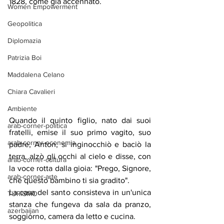
1828, come già accennato.
Women Empowerment
Geopolitica
Diplomazia
Patrizia Boi
Maddalena Celano
Chiara Cavalieri
Ambiente
Quando il quinto figlio, nato dai suoi 
arab-corner-politica
fratelli, emise il suo primo vagito, suo 
arab-corner-economia
padre, Anton, si inginocchiò e baciò la 
terra, alzò gli occhi al cielo e disse, con 
arab-corner-cultura
la voce rotta dalla gioia: "Prego, Signore, 
arab-corner-arte
che questo bambino ti sia gradito".
La casa del santo consisteva in un'unica 
TURISMO
stanza che fungeva da sala da pranzo, 
azerbaijan
soggiorno, camera da letto e cucina.