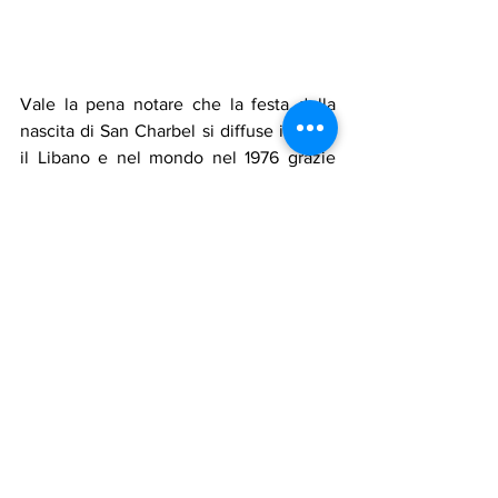
Vale la pena notare che la festa della 
nascita di San Charbel si diffuse in tutto 
il Libano e nel mondo nel 1976 grazie 
all'impegno della virtuosa signora 
Margot Tyan, che la rese popolare nella 
maggior parte dei paesi cristiani del 
mondo.
Un cedro fu piantato in suo nome nel 
luogo a lei più caro nel 2009, quaranta 
giorni dopo la sua morte, con una 
solenne cerimonia a cui parteciparono la 
sua famiglia e personalità politiche e 
religiose.
Da quel momento in poi, il Libano e il 
mondo hanno rivolto la loro attenzione 