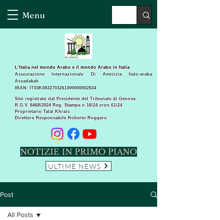
Menu
L’Italia nel mondo Arabo e il mondo Arabo in Italia
Associazione Internazionale Di Amicizia Italo-araba
Assadakah
IBAN: IT03K0832703261000000002834
Sito registrato dal Presidente del Tribunale di Genova
R.G.V. 8468\2024 Reg. Stampa n 16\24 cron.61\24 ​
Proprietario Talal Khrais
Direttore Responsabile Roberto Roggero
NOTIZIE IN PRIMO PIANO
ULTIME NEWS
Post
All Posts