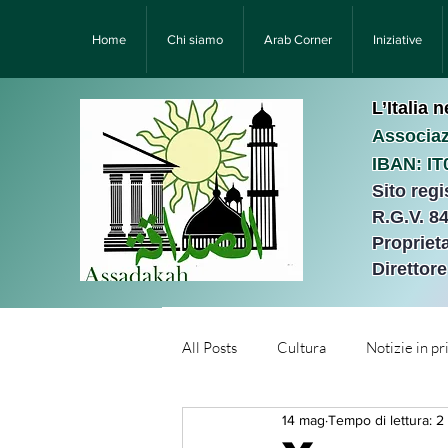
Home
Chi siamo
Arab Corner
Iniziative
L’Italia 
Associaz
IBAN: I
Sito reg
R.G.V. 8
Proprieta
Direttor
All Posts
Cultura
Notizie in p
14 mag
Tempo di lettura: 2
Նորություններ/Notizie Armen