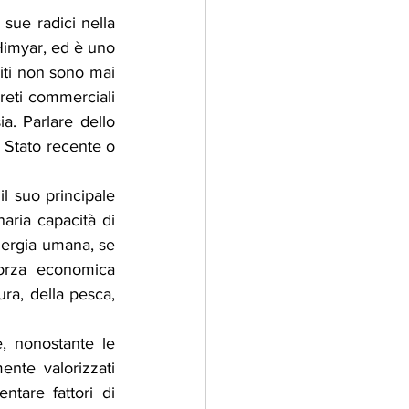
sue radici nella 
 Himyar, ed è uno 
iti non sono mai 
reti commerciali 
a. Parlare dello 
 Stato recente o 
 suo principale 
aria capacità di 
nergia umana, se 
forza economica 
ura, della pesca, 
, nonostante le 
nte valorizzati 
tare fattori di 