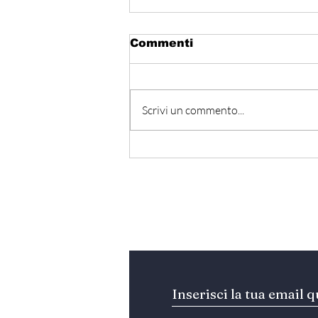
Commenti
Scrivi un commento...
Hormuz - Iran e Oman
verso l’accordo
ufficiale?
Iscriviti alla nostra Ne