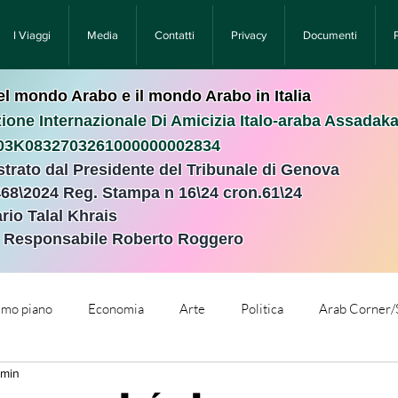
I Viaggi
Media
Contatti
Privacy
Documenti
nel mondo Arabo e il mondo Arabo in Italia
ione Internazionale Di Amicizia Italo-araba Assadak
T03K0832703261000000002834
istrato dal Presidente del Tribunale di Genova
468\2024 Reg. Stampa n 16\24 cron.61\24 ​
rio Talal Khrais
e Responsabile Roberto Roggero
rimo piano
Economia
Arte
Politica
Arab Corner/
 min
e
Comunicati Stampa
Cronaca
Tecnologia
Relig