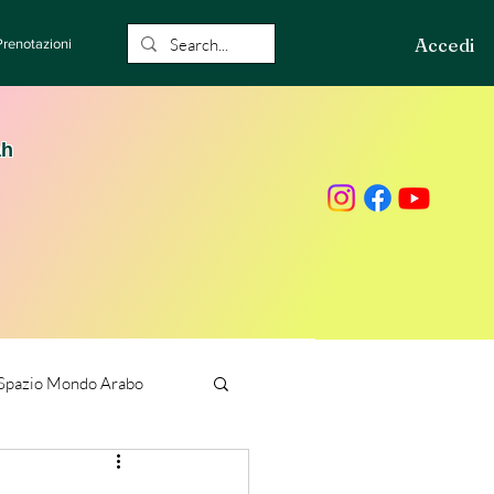
Accedi
Prenotazioni
ah
Spazio Mondo Arabo
ione