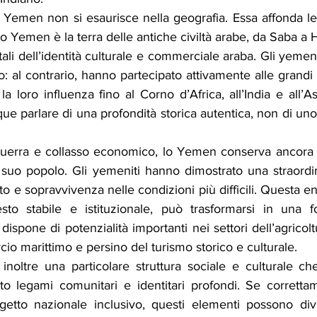
o Yemen non si esaurisce nella geografia. Essa affonda le 
. Lo Yemen è la terra delle antiche civiltà arabe, da Saba a
tali dell’identità culturale e commerciale araba. Gli yemen
to: al contrario, hanno partecipato attivamente alle grandi 
a loro influenza fino al Corno d’Africa, all’India e all’Asi
e parlare di una profondità storica autentica, non di uno
uerra e collasso economico, lo Yemen conserva ancora il
 il suo popolo. Gli yemeniti hanno dimostrato una straordin
to e sopravvivenza nelle condizioni più difficili. Questa e
esto stabile e istituzionale, può trasformarsi in una 
e dispone di potenzialità importanti nei settori dell’agricolt
cio marittimo e persino del turismo storico e culturale.
oltre una particolare struttura sociale e culturale che
to legami comunitari e identitari profondi. Se correttame
ogetto nazionale inclusivo, questi elementi possono diven