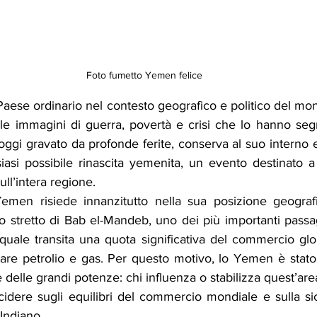
Foto fumetto Yemen felice
ese ordinario nel contesto geografico e politico del mon
le immagini di guerra, povertà e crisi che lo hanno segn
ggi gravato da profonde ferite, conserva al suo interno e
iasi possibile rinascita yemenita, un evento destinato a
sull’intera regione.
emen risiede innanzitutto nella sua posizione geografica
lo stretto di Bab el-Mandeb, uno dei più importanti passag
quale transita una quota significativa del commercio glob
olare petrolio e gas. Per questo motivo, lo Yemen è stato
e delle grandi potenze: chi influenza o stabilizza quest’are
ncidere sugli equilibri del commercio mondiale e sulla s
Indiano.