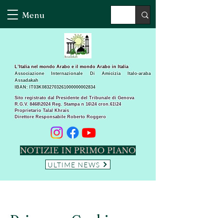
Menu
L’Italia nel mondo Arabo e il mondo Arabo in Italia
Associazione Internazionale Di Amicizia Italo-araba
Assadakah
IBAN: IT03K0832703261000000002834
Sito registrato dal Presidente del Tribunale di Genova
R.G.V. 8468\2024 Reg. Stampa n 16\24 cron.61\24 ​
Proprietario Talal Khrais
Direttore Responsabile Roberto Roggero
NOTIZIE IN PRIMO PIANO
ULTIME NEWS