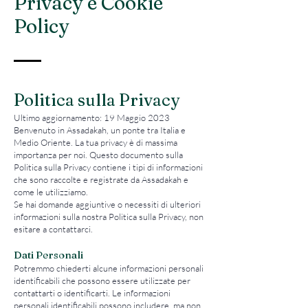
Privacy e Cookie
Policy
Politica sulla Privacy
Ultimo aggiornamento: 19 Maggio 2023
Benvenuto in Assadakah, un ponte tra Italia e
Medio Oriente. La tua privacy è di massima
importanza per noi. Questo documento sulla
Politica sulla Privacy contiene i tipi di informazioni
che sono raccolte e registrate da Assadakah e
come le utilizziamo.
Se hai domande aggiuntive o necessiti di ulteriori
informazioni sulla nostra Politica sulla Privacy, non
esitare a contattarci.
Dati Personali
Potremmo chiederti alcune informazioni personali
identificabili che possono essere utilizzate per
contattarti o identificarti. Le informazioni
personali identificabili possono includere, ma non