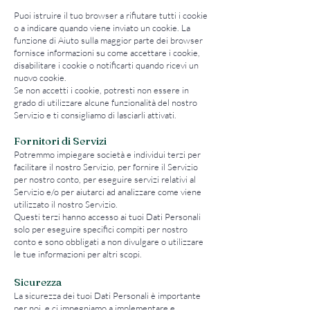
Puoi istruire il tuo browser a rifiutare tutti i cookie
o a indicare quando viene inviato un cookie. La
funzione di Aiuto sulla maggior parte dei browser
fornisce informazioni su come accettare i cookie,
disabilitare i cookie o notificarti quando ricevi un
nuovo cookie.
Se non accetti i cookie, potresti non essere in
grado di utilizzare alcune funzionalità del nostro
Servizio e ti consigliamo di lasciarli attivati.
Fornitori di Servizi
Potremmo impiegare società e individui terzi per
facilitare il nostro Servizio, per fornire il Servizio
per nostro conto, per eseguire servizi relativi al
Servizio e/o per aiutarci ad analizzare come viene
utilizzato il nostro Servizio.
Questi terzi hanno accesso ai tuoi Dati Personali
solo per eseguire specifici compiti per nostro
conto e sono obbligati a non divulgare o utilizzare
le tue informazioni per altri scopi.
Sicurezza
La sicurezza dei tuoi Dati Personali è importante
per noi, e ci impegniamo a implementare e