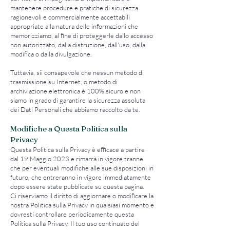
mantenere procedure e pratiche di sicurezza
ragionevoli e commercialmente accettabili
appropriate alla natura delle informazioni che
memorizziamo, al fine di proteggerle dallo accesso
non autorizzato, dalla distruzione, dall'uso, dalla
modifica o dalla divulgazione.
Tuttavia, sii consapevole che nessun metodo di
trasmissione su Internet, o metodo di
archiviazione elettronica è 100% sicuro e non
siamo in grado di garantire la sicurezza assoluta
dei Dati Personali che abbiamo raccolto da te.
Modifiche a Questa Politica sulla
Privacy
Questa Politica sulla Privacy è efficace a partire
dal 19 Maggio 2023 e rimarrà in vigore tranne
che per eventuali modifiche alle sue disposizioni in
futuro, che entreranno in vigore immediatamente
dopo essere state pubblicate su questa pagina.
Ci riserviamo il diritto di aggiornare o modificare la
nostra Politica sulla Privacy in qualsiasi momento e
dovresti controllare periodicamente questa
Politica sulla Privacy. Il tuo uso continuato del