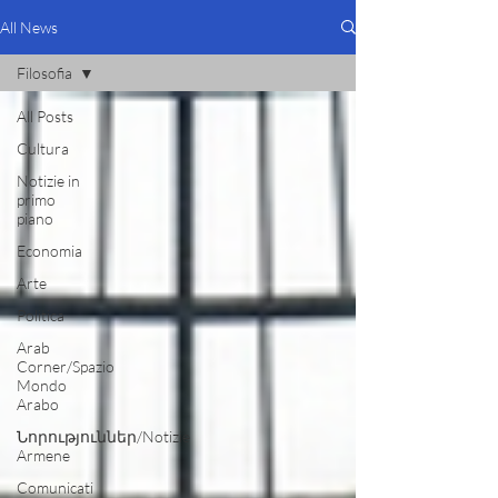
All News
Filosofia
All Posts
Cultura
Notizie in
primo
piano
Economia
Arte
Politica
Arab
Corner/Spazio
Mondo
Arabo
Նորություններ/Notizie
Armene
Comunicati