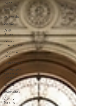
Eventi
Teatro
Lega Araba
Società
Diritti
Umani
Relazioni
Internazionali
Conflitti e
Pace
Gastronomia
Femminismo
e Parità di
Genere
Scienza
Letteratura
Viaggi e
Turismo