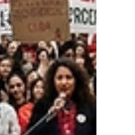
politica
arab-
corner-
economia
arab-
corner-
cultura
arab-
corner-
arte
TURISMO
azerbaijan