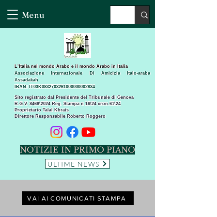
Menu
L’Italia nel mondo Arabo e il mondo Arabo in Italia
Associazione Internazionale Di Amicizia Italo-araba
Assadakah
IBAN: IT03K0832703261000000002834
Sito registrato dal Presidente del Tribunale di Genova
R.G.V. 8468\2024 Reg. Stampa n 16\24 cron.61\24 ​
Proprietario Talal Khrais
Direttore Responsabile Roberto Roggero
NOTIZIE IN PRIMO PIANO
ULTIME NEWS
VAI AI COMUNICATI STAMPA