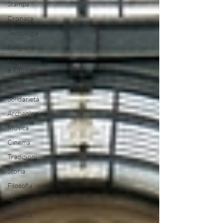
Stampa
Cronaca
Tecnologia
Religione
Migrazione
e Rifugiati
Sport
Solidarietà
Archeologia
Musica
Cinema
Tradizioni
Storia
Filosofia
Mostre
Festività