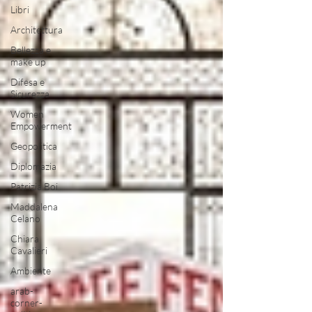
Libri
Architettura
Bellezza e
make up
Difesa e
Sicurezza
Women
Empowerment
Geopolitica
Diplomazia
Patrizia Boi
Maddalena
Celano
Chiara
Cavalieri
Ambiente
arab-
corner-