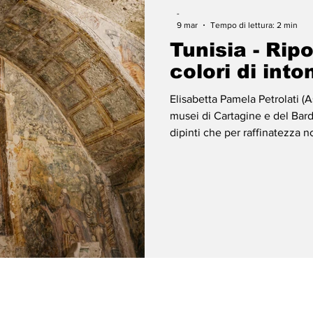
-
9 mar
Tempo di lettura: 2 min
Tunisia - Ripo
colori di int
Elisabetta Pamela Petrolati (
musei di Cartagine e del Bardo è riemerso u
dipinti che per raffinatezza non ha nulla da
esempi di Pompei. Da uno straordinario "scavo negli archivi" dei
musei di Cartagine e del Bardo
patrimonio di intonaci dipinti
invidiare ai celebri esempi di
cromatica