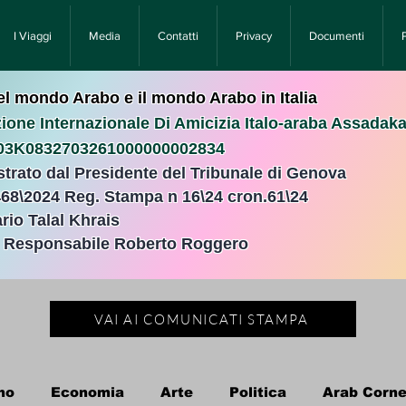
I Viaggi
Media
Contatti
Privacy
Documenti
nel mondo Arabo e il mondo Arabo in Italia
ione Internazionale Di Amicizia Italo-araba Assadak
T03K0832703261000000002834
istrato dal Presidente del Tribunale di Genova
468\2024 Reg. Stampa n 16\24 cron.61\24 ​
rio Talal Khrais
e Responsabile Roberto Roggero
VAI AI COMUNICATI STAMPA
no
Economia
Arte
Politica
Arab Corne