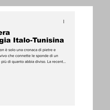
one
era
radizioni
Storia
gia Italo-Tunisina
on è solo una cronaca di pietre e
ti Umani
vivo che connette le sponde di un
 più di quanto abbia diviso. La recente
i (l’attuale El Matria, in Tunisia),
rsità di Sassari (Uniss) e l’Institut
di Tunisi, rappresenta oggi un caso
scoperta materiale si sposa con