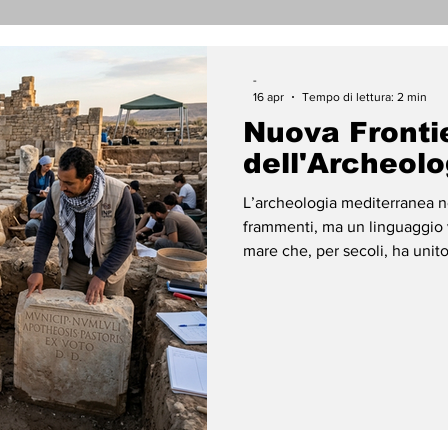
nicati Stampa
Cronaca
Tecnologia
Religi
-
16 apr
Tempo di lettura: 2 min
Nuova Fronti
darietà
Archeologia
Musica
Cinema
T
dell'Archeolo
L’archeologia mediterranea n
enti
Teatro
Lega Araba
Società
Dirit
frammenti, ma un linguaggio 
mare che, per secoli, ha unito
missione archeologica a Numlul
condotta in sinergia tra l’Unive
ace
Gastronomia
National du Patrimoine (Inp) 
studio d'eccellenza, dove la 
l'innovazione della dip