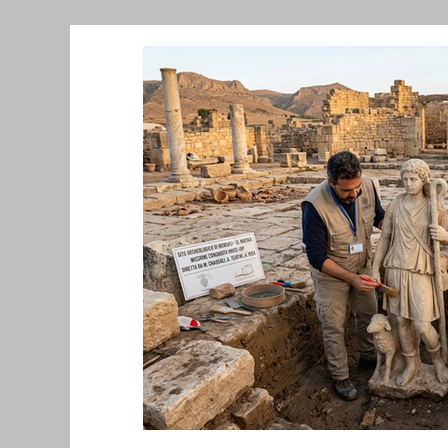
Նորություններ/Notizie Armene
Comu
Migrazione e Rifugiati
Sport
Soli
Filosofia
Mostre
Festività
Ev
Relazioni Internazionali
Conflitti e P