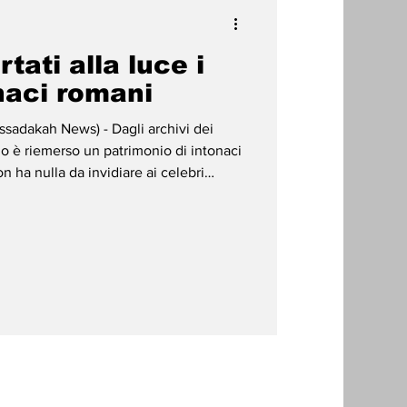
rtati alla luce i
onaci romani
Assadakah News) - Dagli archivi dei
n patrimonio di intonaci
 invidiare ai celebri
, in Tunisia, è tornato alla luce un
 che per raffinatezza non ha nulla da
 Pompei. Una riscoperta della cultura