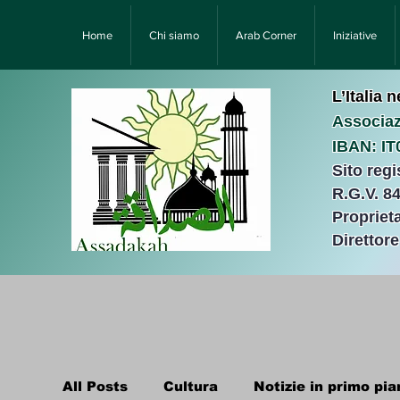
Home
Chi siamo
Arab Corner
Iniziative
L’Italia 
Associaz
IBAN: I
Sito reg
R.G.V. 8
Proprieta
Direttor
All Posts
Cultura
Notizie in primo pia