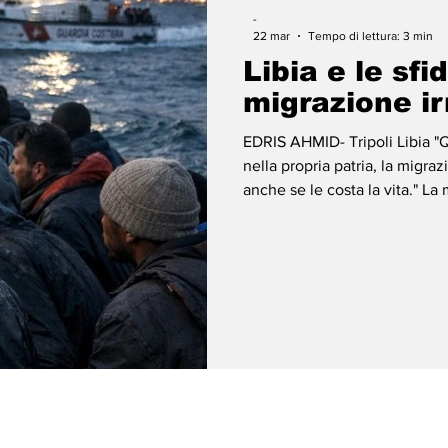
-
22 mar
Tempo di lettura: 3 min
Libia e le sfi
migrazione ir
EDRIS AHMID- Tripoli Libia "Quando una persona perde la speranza
nella propria patria, la migra
anche se le costa la vita." La migrazione è un antico fenomeno
umano che ha accompagnato l'
è trattato semplicemente di 
fattore significativo nello svil
le culture. Tuttavia, nell'er
un cara