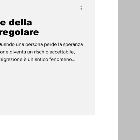
de della
regolare
zione diventa un rischio accettabile,
umanità nel corso della storia. Non si
uno spostamento geografico, ma di un
uppo delle civiltà e nell'interazione tra
a moderna, questo fenomeno ha assunto