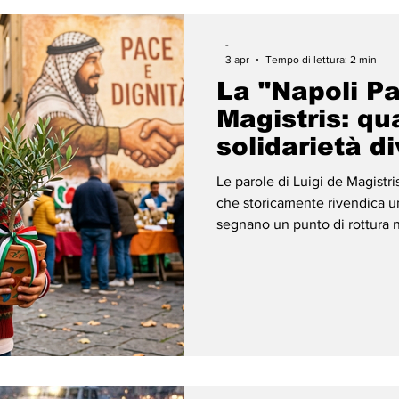
-
3 apr
Tempo di lettura: 2 min
La "Napoli Pa
Magistris: qu
solidarietà d
politica
Le parole di Luigi de Magistr
che storicamente rivendica un 
segnano un punto di rottura n
Governo centrale. L’ex sinda
identitario della città parten
amministrazione italiana a ri
Palestina. Questo richiamo al
di memoria, ma la