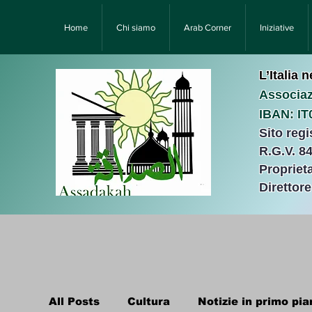
Home
Chi siamo
Arab Corner
Iniziative
L’Italia 
Associaz
IBAN: I
Sito reg
R.G.V. 8
Proprieta
Direttor
All Posts
Cultura
Notizie in primo pia