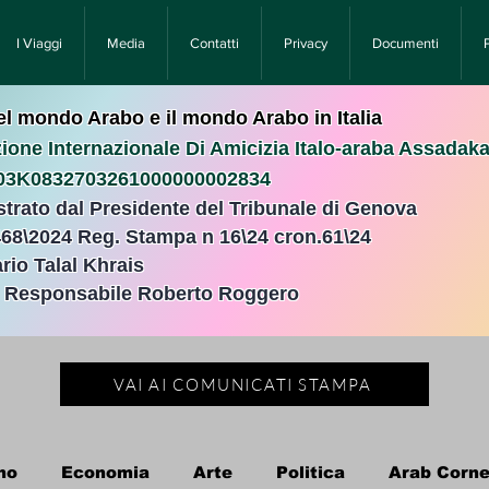
I Viaggi
Media
Contatti
Privacy
Documenti
nel mondo Arabo e il mondo Arabo in Italia
ione Internazionale Di Amicizia Italo-araba Assadak
T03K0832703261000000002834
istrato dal Presidente del Tribunale di Genova
468\2024 Reg. Stampa n 16\24 cron.61\24 ​
rio Talal Khrais
e Responsabile Roberto Roggero
VAI AI COMUNICATI STAMPA
no
Economia
Arte
Politica
Arab Corne