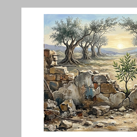
Նորություններ/Notizie Armene
Comu
Migrazione e Rifugiati
Sport
Soli
Filosofia
Mostre
Festività
Ev
Relazioni Internazionali
Conflitti e P