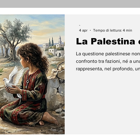
nicati Stampa
Cronaca
Tecnologia
Religi
-
4 apr
Tempo di lettura: 4 min
La Palestina o
darietà
Archeologia
Musica
Cinema
T
La questione palestinese non
confronto tra fazioni, né a una
rappresenta, nel profondo, una
enti
Teatro
Lega Araba
Società
Dirit
modernità: il lungo e doloroso
proprio riconoscimento e dell
causa palestinese significa ab
ace
Gastronomia
affonda le radici nel diritto i
che