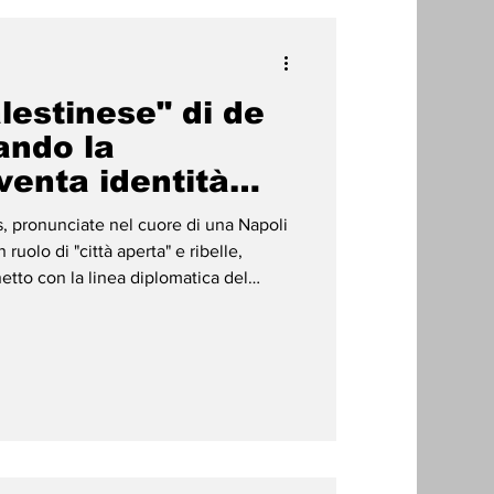
lestinese" di de
ando la
iventa identità
is, pronunciate nel cuore di una Napoli
ruolo di "città aperta" e ribelle,
etto con la linea diplomatica del
co richiama con forza un primato
opea: quel 2013 in cui Napoli fu la prima
conoscere simbolicamente lo Stato di
 passato non è un semplice esercizio