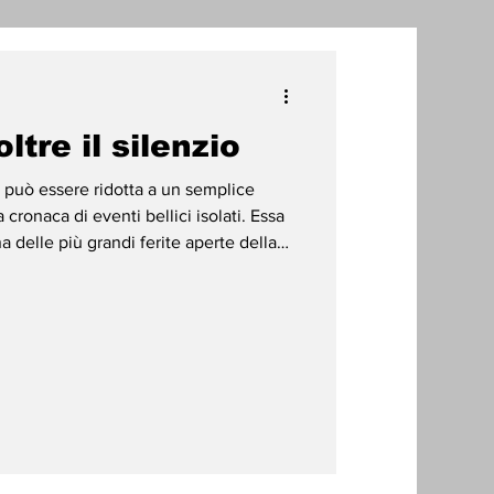
one
ltre il silenzio
radizioni
Storia
 può essere ridotta a un semplice
 cronaca di eventi bellici isolati. Essa
 delle più grandi ferite aperte della
ti Umani
 percorso di un popolo alla ricerca del
a propria terra. Sostenere oggi la
bracciare un’istanza di giustizia che
nternazionale e in un’etica dell’umanità