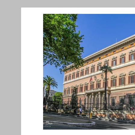
Նորություններ/Notizie Armene
Comu
Migrazione e Rifugiati
Sport
Soli
Filosofia
Mostre
Festività
Ev
Relazioni Internazionali
Conflitti e P