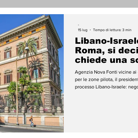
nicati Stampa
Cronaca
Tecnologia
Religi
-
15 lug
Tempo di lettura: 3 min
Libano-Israel
darietà
Archeologia
Musica
Cinema
T
Roma, si deci
chiede una 
enti
Teatro
Lega Araba
Società
Dirit
Agenzia Nova Fonti vicine ai colloqui: senza un calendario chiaro
per le zone pilota, il preside
processo Libano-Israele: nego
ace
Gastronomia
chiede una scadenza per il ri
più importante sul futuro del
Roma, davanti alle telecamere
internazionali che da ieri seg
delegazioni dall’amb