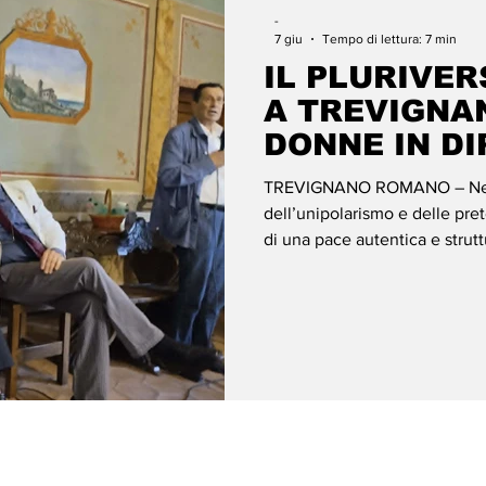
-
7 giu
Tempo di lettura: 7 min
IL PLURIVER
A TREVIGNA
DONNE IN D
RECLAMANO 
TREVIGNANO ROMANO – Nell’
DIRITTO IN
dell’unipolarismo e delle pre
di una pace autentica e strutt
vecchi cenacoli della diplomazi
potente messaggio emerso ieri
Consiliare del Municipio di 
ha ospitato l'importante conv
Giornata Inter