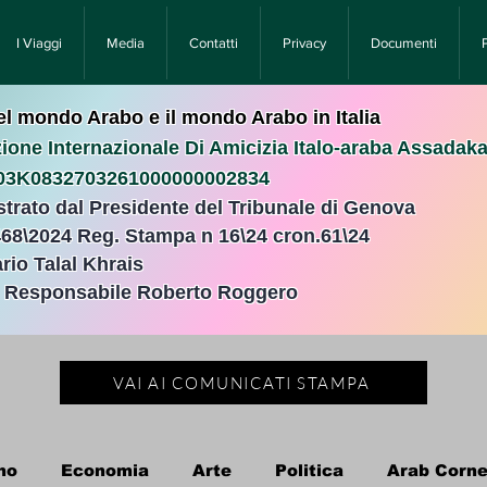
I Viaggi
Media
Contatti
Privacy
Documenti
nel mondo Arabo e il mondo Arabo in Italia
ione Internazionale Di Amicizia Italo-araba Assadak
T03K0832703261000000002834
istrato dal Presidente del Tribunale di Genova
468\2024 Reg. Stampa n 16\24 cron.61\24 ​
rio Talal Khrais
e Responsabile Roberto Roggero
VAI AI COMUNICATI STAMPA
no
Economia
Arte
Politica
Arab Corne