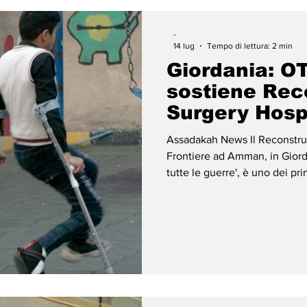
-
14 lug
Tempo di lettura: 2 min
Giordania: O
sostiene Rec
Surgery Hosp
Assadakah News Il Reconstructive Surgery Hospital di Medici Senza
Frontiere ad Amman, in Giorda
tutte le guerre', è uno dei pri
regione per la cura delle pers
Medioriente. Nato nel 2006 per
guerra in Iraq, oggi l'ospedal
Palestina, Siria, Iraq e Yem
che va ben o