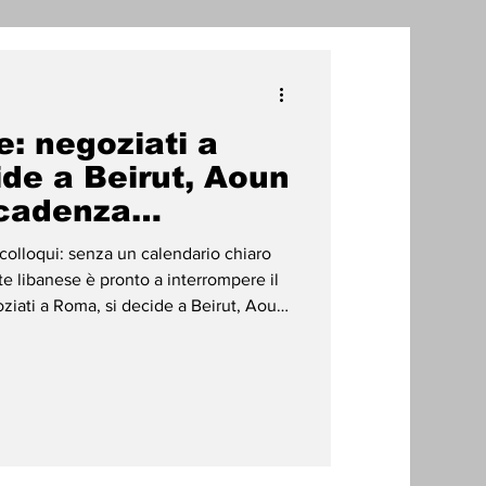
one
e: negoziati a
radizioni
Storia
de a Beirut, Aoun
scadenza…
ti Umani
nte libanese è pronto a interrompere il
ziati a Roma, si decide a Beirut, Aoun
tiro dalle zone pilota Roma Il negoziato
 Libano meridionale non si svolge a
 delle televisioni arabe e
uono l’ingresso e l’uscita delle