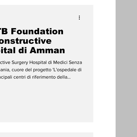
TB Foundation
onstructive
ital di Amman
nia, cuore del progetto 'L'ospedale di
ncipali centri di riferimento della
one sopravvissute ai conflitti in
 rispondere ai bisogni dei feriti della
e accoglie pazienti provenienti da
en, accompagnandoli lungo un percorso