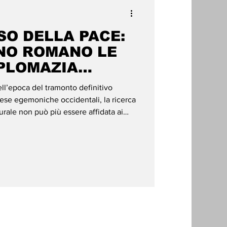
SO DELLA PACE:
NO ROMANO LE
IPLOMAZIA
IL RISPETTO DEL
epoca del tramonto definitivo
TERNAZIONALE
tese egemoniche occidentali, la ricerca
urale non può più essere affidata ai
a patriarcale e militarista. È questo il
, sabato 6 giugno, dall'affollata Aula
Trevignano Romano, che dalle ore 17:00
egno internazionale in occasione della