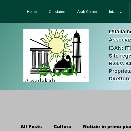
Home
Chi siamo
Arab Corner
Iniziative
L’Italia 
Associaz
IBAN: I
Sito reg
R.G.V. 8
Proprieta
Direttor
All Posts
Cultura
Notizie in primo pia