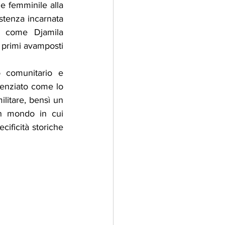
 femminile alla 
stenza incarnata 
, come Djamila 
 primi avamposti 
 comunitario e 
denziato come lo 
itare, bensì un 
n mondo in cui 
ificità storiche 