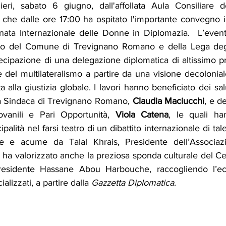
ri, sabato 6 giugno, dall'affollata Aula Consiliare de
he dalle ore 17:00 ha ospitato l'importante convegno in
nata Internazionale delle Donne in Diplomazia.  L’evento,
nio del Comune di Trevignano Romano e della Lega degli
rtecipazione di una delegazione diplomatica di altissimo pro
ie del multilateralismo a partire da una visione decolonial
 alla giustizia globale. I lavori hanno beneficiato dei salut
la Sindaca di Trevignano Romano, 
Claudia Maciucchi
, e de
iovanili e Pari Opportunità, 
Viola Catena
, le quali han
ipalità nel farsi teatro di un dibattito internazionale di tal
 e acume da Talal Khrais, Presidente dell’Associazio
 ha valorizzato anche la preziosa sponda culturale del Ce
residente Hassane Abou Harbouche, raccogliendo l’eco 
alizzati, a partire dalla 
Gazzetta Diplomatica
.