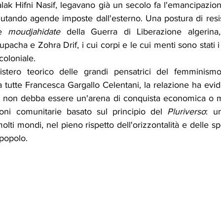
ak Hifni Nasif, legavano già un secolo fa l'emancipazione
rifiutando agende imposte dall'esterno. Una postura di resi
e 
moudjahidate
 della Guerra di Liberazione algerina
pacha e Zohra Drif, i cui corpi e le cui menti sono stati i
oloniale.  
stero teorico delle grandi pensatrici del femminismo
a tutte Francesca Gargallo Celentani, la relazione ha evi
e non debba essere un'arena di conquista economica o mil
oni comunitarie basato sul principio del 
Pluriverso
: u
ti mondi, nel pieno rispetto dell'orizzontalità e delle spec
 popolo.