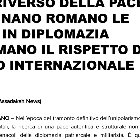
RIVERSO DELLA PACE
GNANO ROMANO LE
Solidarietà
Archeologia
Musica
Cinema
Tr
IN DIPLOMAZIA
tà
Eventi
Teatro
Lega Araba
Società
Dirit
ANO IL RISPETTO 
O INTERNAZIONALE
itti e Pace
Gastronomia
(Assadakah News) 
ANO
 – Nell’epoca del tramonto definitivo dell’unipolarismo
li, la ricerca di una pace autentica e strutturale non
enacoli della diplomazia patriarcale e militarista. È qu