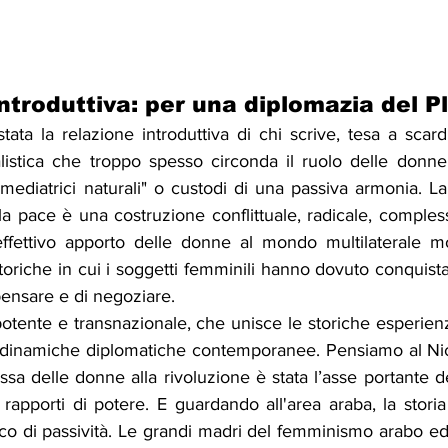
introduttiva: per una diplomazia del P
stata la relazione introduttiva di chi scrive, tesa a scardi
listica che troppo spesso circonda il ruolo delle donne 
mediatrici naturali" o custodi di una passiva armonia. L
la pace è una costruzione conflittuale, radicale, comples
ffettivo apporto delle donne al mondo multilaterale mo
toriche in cui i soggetti femminili hanno dovuto conquistars
i pensare e di negoziare.
 potente e transnazionale, che unisce le storiche esperienz
 dinamiche diplomatiche contemporanee. Pensiamo al Nic
sa delle donne alla rivoluzione è stata l’asse portante del
 rapporti di potere. E guardando all'area araba, la stori
ico di passività. Le grandi madri del femminismo arabo ed