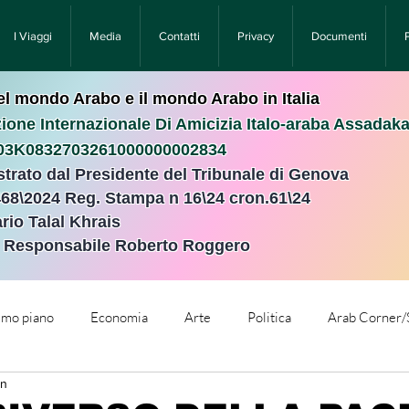
I Viaggi
Media
Contatti
Privacy
Documenti
nel mondo Arabo e il mondo Arabo in Italia
ione Internazionale Di Amicizia Italo-araba Assadak
T03K0832703261000000002834
istrato dal Presidente del Tribunale di Genova
468\2024 Reg. Stampa n 16\24 cron.61\24 ​
rio Talal Khrais
e Responsabile Roberto Roggero
rimo piano
Economia
Arte
Politica
Arab Corner/
in
e
Comunicati Stampa
Cronaca
Tecnologia
Relig