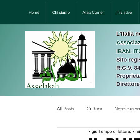
Home
Chi siamo
Arab Corner
Iniziative
L’Italia 
Associaz
IBAN: I
Sito reg
R.G.V. 8
Proprieta
Direttor
All Posts
Cultura
Notizie in p
7 giu
Tempo di lettura: 7 m
Նորություններ/Notizie Armen