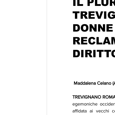
IL PLU
TREVI
Migrazione e Rifugiati
Sport
DONNE 
Filosofia
Mostre
Festivi
RECLAM
DIRITT
Relazioni Internazionali
Confl
 Maddalena Celano 
TREVIGNANO ROM
egemoniche occidenta
affidata ai vecchi c