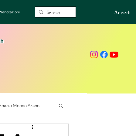
Accedi
Prenotazioni
ah
Spazio Mondo Arabo
ione