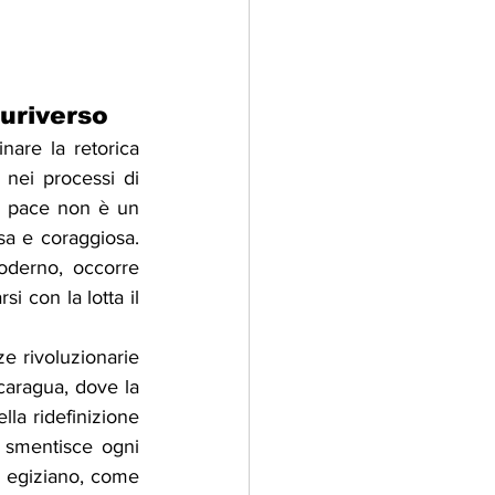
luriverso
nare la retorica 
nei processi di 
a pace non è un 
sa e coraggiosa. 
derno, occorre 
i con la lotta il 
e rivoluzionarie 
aragua, dove la 
la ridefinizione 
a smentisce ogni 
 egiziano, come 