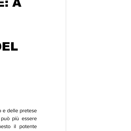
: A
adizioni
Storia
ti Umani
DEL
 e delle pretese 
 può più essere 
esto il potente 