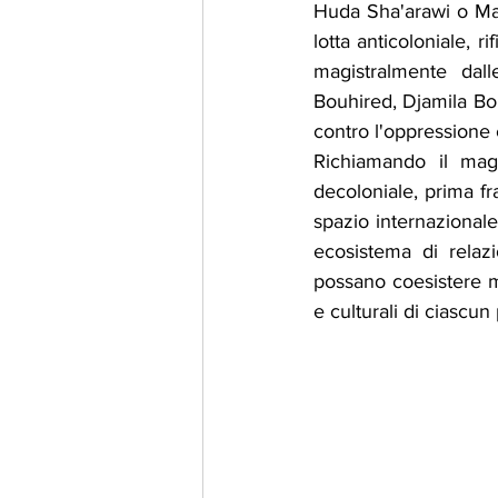
Huda Sha'arawi o Mal
lotta anticoloniale, 
magistralmente dall
Bouhired, Djamila Bou
contro l'oppressione c
Richiamando il magi
decoloniale, prima fr
spazio internazional
ecosistema di relazi
possano coesistere mol
e culturali di ciascun