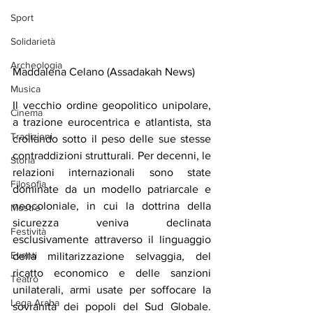
Sport
Solidarietà
Archeologia
Maddalena Celano (Assadakah News)
Musica
Il vecchio ordine geopolitico unipolare, 
Cinema
a trazione eurocentrica e atlantista, sta 
Tradizioni
crollando sotto il peso delle sue stesse 
contraddizioni strutturali. Per decenni, le 
Storia
relazioni internazionali sono state 
Filosofia
dominate da un modello patriarcale e 
neocoloniale, in cui la dottrina della 
Mostre
sicurezza veniva declinata 
Festività
esclusivamente attraverso il linguaggio 
Eventi
della militarizzazione selvaggia, del 
ricatto economico e delle sanzioni 
Teatro
unilaterali, armi usate per soffocare la 
Lega Araba
sovranità dei popoli del Sud Globale. 