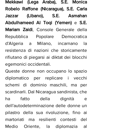
Mekkawi (Lega Araba), S.E. Monica 
Robelo Raffone (Nicaragua), S.E. Carla 
Jazzar (Libano), S.E. Asmahan 
Abdulhameed Al Toqi (Yemen)
 e 
S.E. 
Mariam Zaidi
, Console Generale della 
Repubblica Popolare Democratica 
d'Algeria a Milano, incarnano la 
resistenza di nazioni che storicamente 
rifiutano di piegarsi ai diktat dei blocchi 
egemonici occidentali.
Queste donne non occupano lo spazio 
diplomatico per replicare i vecchi 
schemi di dominio maschili, ma per 
scardinarli. Dal Nicaragua sandinista, che 
ha fatto della dignità e 
dell'autodeterminazione delle donne un 
pilastro della sua rivoluzione, fino ai 
martoriati ma resilienti contesti del 
Medio Oriente, la diplomazia al 