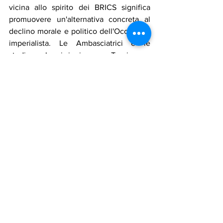
vicina allo spirito dei BRICS significa 
promuovere un'alternativa concreta al 
declino morale e politico dell'Occidente 
imperialista. Le Ambasciatrici e le 
studiose che si riuniranno a Trevignano 
Romano non chiedono un posto in un 
sistema intrinsecamente ingiusto, ma 
lavorano attivamente per abbatterlo e 
ricostruirlo. La Pace, nel XXI secolo, ha il 
volto del Sud Globale, ha la 
determinazione del femminismo 
antimilitarista e parla la lingua di un 
mondo policentrico, dove la diversità 
culturale è ricchezza e la sovranità dei 
popoli è sacra.