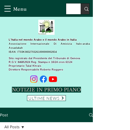
Menu
L’Italia nel mondo Arabo e il mondo Arabo in Italia
Associazione Internazionale Di Amicizia Italo-araba
Assadakah
IBAN: IT03K0832703261000000002834
Sito registrato dal Presidente del Tribunale di Genova
R.G.V. 8468\2024 Reg. Stampa n 16\24 cron.61\24 ​
Proprietario Talal Khrais
Direttore Responsabile Roberto Roggero
NOTIZIE IN PRIMO PIANO
ULTIME NEWS
Post
All Posts