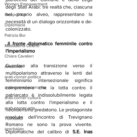
Women Empowerment
degli Stati Arabi: tre realtà che, ciascuna 
nel proprio alveo, rappresentano la 
Geopolitica
necessità di un dialogo orizzontale e de-
Diplomazia
colonizzato.
Patrizia Boi
 Il fronte diplomatico femminile contro 
Maddalena Celano
l'Imperialismo
Chiara Cavalieri
Guardare alla transizione verso il 
Ambiente
multipolarismo attraverso le lenti del 
arab-corner-politica
femminismo intersezionale significa 
arab-corner-economia
comprendere che la lotta contro il 
patriarcato è indissolubilmente legata 
arab-corner-cultura
alla lotta contro l'imperialismo e il 
arab-corner-arte
neoliberismo predatorio. Le protagoniste 
assolute dell'incontro di Trevignano 
TURISMO
Romano ne sono la prova vivente. 
azerbaijan
Diplomatiche del calibro di 
S.E. Inas 