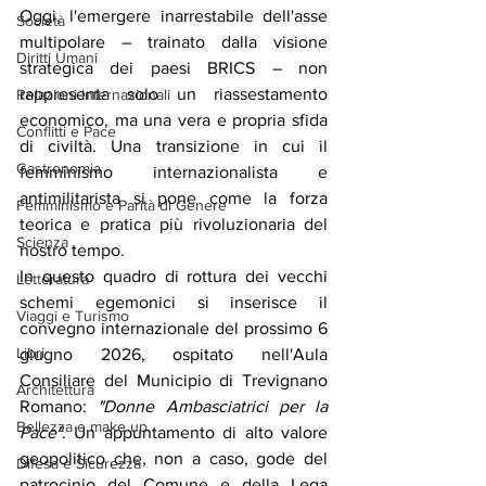
Oggi, l'emergere inarrestabile dell'asse 
Società
multipolare – trainato dalla visione 
Diritti Umani
strategica dei paesi BRICS – non 
rappresenta solo un riassestamento 
Relazioni Internazionali
economico, ma una vera e propria sfida 
Conflitti e Pace
di civiltà. Una transizione in cui il 
Gastronomia
femminismo internazionalista e 
antimilitarista si pone come la forza 
Femminismo e Parità di Genere
teorica e pratica più rivoluzionaria del 
Scienza
nostro tempo.
In questo quadro di rottura dei vecchi 
Letteratura
schemi egemonici si inserisce il 
Viaggi e Turismo
convegno internazionale del prossimo 6 
Libri
giugno 2026, ospitato nell'Aula 
Consiliare del Municipio di Trevignano 
Architettura
Romano: 
"Donne Ambasciatrici per la 
Bellezza e make up
Pace"
. Un appuntamento di alto valore 
geopolitico che, non a caso, gode del 
Difesa e Sicurezza
patrocinio del Comune e della Lega 