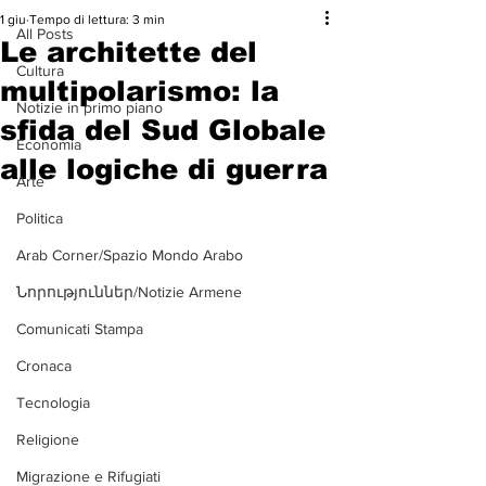
1 giu
Tempo di lettura: 3 min
All Posts
Le architette del
Cultura
multipolarismo: la
Notizie in primo piano
sfida del Sud Globale
Economia
alle logiche di guerra
Arte
Politica
Arab Corner/Spazio Mondo Arabo
Նորություններ/Notizie Armene
Comunicati Stampa
Cronaca
Tecnologia
Religione
Migrazione e Rifugiati