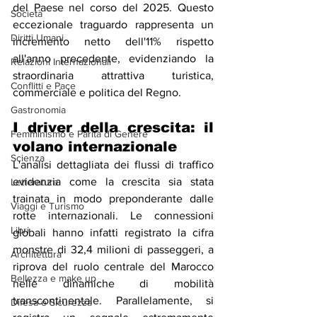
del Paese nel corso del 2025. Questo 
Società
eccezionale traguardo rappresenta un 
Diritti Umani
incremento netto dell'11% rispetto 
all'anno precedente, evidenziando la 
Relazioni Internazionali
straordinaria attrattiva turistica, 
Conflitti e Pace
commerciale e politica del Regno.
Gastronomia
I driver della crescita: il 
Femminismo e Parità di Genere
volano internazionale
Scienza
L'analisi dettagliata dei flussi di traffico 
evidenzia come la crescita sia stata 
Letteratura
trainata in modo preponderante dalle 
Viaggi e Turismo
rotte internazionali. Le connessioni 
Libri
globali hanno infatti registrato la cifra 
monstre di 32,4 milioni di passeggeri, a 
Architettura
riprova del ruolo centrale del Marocco 
Bellezza e make up
nelle dinamiche di mobilità 
transcontinentale. Parallelamente, si 
Difesa e Sicurezza