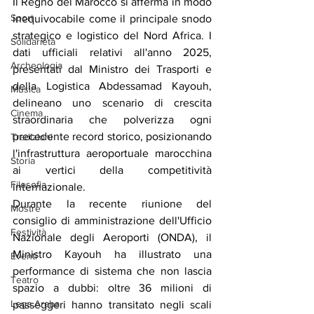
Il Regno del Marocco si afferma in modo 
Sport
inequivocabile come il principale snodo 
strategico e logistico del Nord Africa. I 
Solidarietà
dati ufficiali relativi all'anno 2025, 
Archeologia
presentati dal Ministro dei Trasporti e 
della Logistica Abdessamad Kayouh, 
Musica
delineano uno scenario di crescita 
Cinema
straordinaria che polverizza ogni 
precedente record storico, posizionando 
Tradizioni
l'infrastruttura aeroportuale marocchina 
Storia
ai vertici della competitività 
Filosofia
internazionale.
Durante la recente riunione del 
Mostre
consiglio di amministrazione dell'Ufficio 
Festività
Nazionale degli Aeroporti (ONDA), il 
Ministro Kayouh ha illustrato una 
Eventi
performance di sistema che non lascia 
Teatro
spazio a dubbi: oltre 36 milioni di 
Lega Araba
passeggeri hanno transitato negli scali 