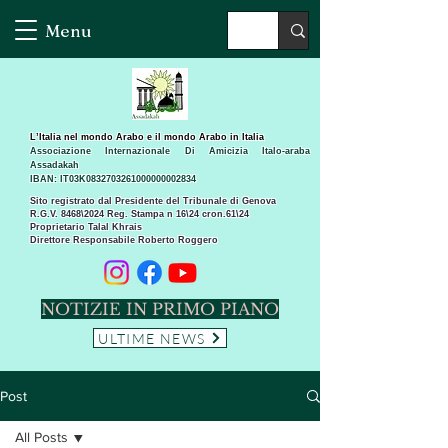
Menu
L’Italia nel mondo Arabo e il mondo Arabo in Italia
Associazione Internazionale Di Amicizia Italo-araba
Assadakah
IBAN: IT03K0832703261000000002834
Sito registrato dal Presidente del Tribunale di Genova
R.G.V. 8468\2024 Reg. Stampa n 16\24 cron.61\24 ​
Proprietario Talal Khrais
Direttore Responsabile Roberto Roggero
NOTIZIE IN PRIMO PIANO
ULTIME NEWS
Post
All Posts