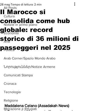
28 mag
Tempo di lettura: 2 min
All Posts
Il Marocco si
Cultura
consolida come hub
Notizie in primo piano
globale: record
Economia
storico di 36 milioni di
Arte
passeggeri nel 2025
Politica
Arab Corner/Spazio Mondo Arabo
Նորություններ/Notizie Armene
Comunicati Stampa
Cronaca
Tecnologia
Religione
Maddalena Celano (Assadakah News)
Migrazione e Rifugiati