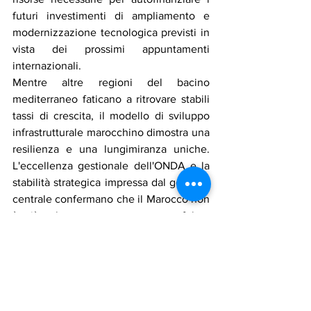
futuri investimenti di ampliamento e 
modernizzazione tecnologica previsti in 
vista dei prossimi appuntamenti 
internazionali.
Mentre altre regioni del bacino 
mediterraneo faticano a ritrovare stabili 
tassi di crescita, il modello di sviluppo 
infrastrutturale marocchino dimostra una 
resilienza e una lungimiranza uniche. 
L'eccellenza gestionale dell'ONDA e la 
stabilità strategica impressa dal governo 
centrale confermano che il Marocco non 
è più soltanto una meta, ma un fulcro 
imprescindibile delle rotte globali future.
La sottoscritta Maddalena Celano
Analisi 
e geopolitica dei trasporti 
mediterranei
Maggio 2026