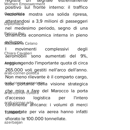
registra un segnale estremamente 
Women Empowerment
positivo sul fronte interno: il traffico 
Geopolitica
nazionale mostra una solida ripresa, 
attestandosi a 3,9 milioni di passeggeri 
Diplomazia
nel medesimo periodo, segno di una 
Patrizia Boi
dinamicità economica interna in pieno 
sviluppo.
Maddalena Celano
I movimenti complessivi degli 
Chiara Cavalieri
aeromobili sono aumentati del 9%, 
raggiungendo l'importante quota di circa 
Ambiente
265.000 voli gestiti nell'arco dell'anno. 
arab-corner-politica
Non meno rilevante è il comparto cargo, 
arab-corner-economia
asse portante della visione strategica 
che mira a fare del Marocco la porta 
arab-corner-cultura
d'accesso logistica per l'intero 
arab-corner-arte
continente africano: i volumi di merci 
trasportate per via aerea hanno infatti 
TURISMO
sfiorato le 100.000 tonnellate.
azerbaijan