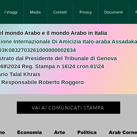
I Viaggi
Media
Contatti
Privacy
Documenti
nel mondo Arabo e il mondo Arabo in Italia
ione Internazionale Di Amicizia Italo-araba Assadak
T03K0832703261000000002834
istrato dal Presidente del Tribunale di Genova
468\2024 Reg. Stampa n 16\24 cron.61\24 ​
rio Talal Khrais
e Responsabile Roberto Roggero
VAI AI COMUNICATI STAMPA
no
Economia
Arte
Politica
Arab Corne