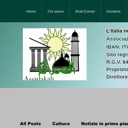
Home
Chi siamo
Arab Corner
Iniziative
L’Italia 
Associaz
IBAN: I
Sito reg
R.G.V. 8
Proprieta
Direttor
All Posts
Cultura
Notizie in primo pia