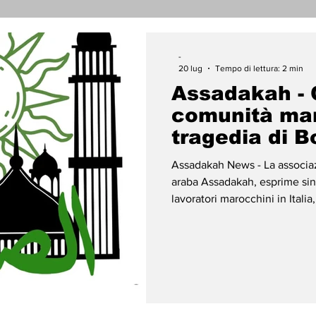
nicati Stampa
Cronaca
Tecnologia
Religi
-
20 lug
Tempo di lettura: 2 min
Assadakah - C
darietà
Archeologia
Musica
Cinema
T
comunità mar
tragedia di 
enti
Teatro
Lega Araba
Società
Dirit
Assadakah News - La associazi
araba Assadakah, esprime sin
lavoratori marocchini in Itali
ace
Gastronomia
Regno del Marocco, Yousef Bal
Bologna, in cui è stato uccis
impiegato come facchino, ori
in via Svevo, nel quartiere Pi
della polizia, mentre si st