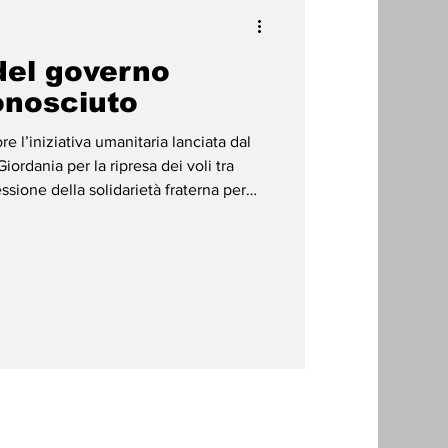
el governo
onosciuto
e l’iniziativa umanitaria lanciata dal
ordania per la ripresa dei voli tra
ione della solidarietà fraterna per
polo yemenita. * Il Governo ha ribadito
ente coerente con le proposte
llo Stato yemenita per garantire
Internazionale di Sana’a in modo legale