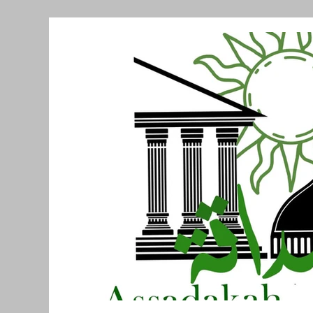
Նորություններ/Notizie Armene
Comu
Migrazione e Rifugiati
Sport
Soli
Filosofia
Mostre
Festività
Ev
Relazioni Internazionali
Conflitti e P