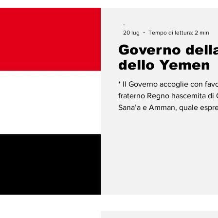
-
20 lug
Tempo di lettura: 2 min
Governo dell
dello Yemen
* Il Governo accoglie con favor
fraterno Regno hascemita di Gi
Sana’a e Amman, quale espre
ad alleviare le sofferenze de
ribadito che tale iniziativa è
precedentemente avanzate da
l’operatività dell’Aeroporto 
e sicuro, tramite l