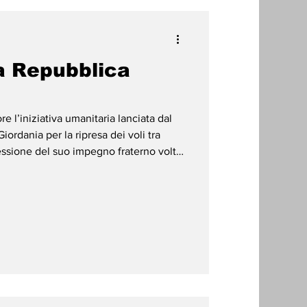
a Repubblica
e l’iniziativa umanitaria lanciata dal
ordania per la ripresa dei voli tra
ssione del suo impegno fraterno volto
l popolo yemenita. * Il Governo ha
 pienamente in linea con le proposte
llo Stato yemenita per garantire
Internazionale di Sana’a in modo legale