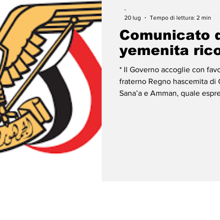
-
20 lug
Tempo di lettura: 2 min
Comunicato d
yemenita ric
* Il Governo accoglie con favor
fraterno Regno hascemita di Gi
Sana’a e Amman, quale espress
alleviare le sofferenze del po
che tale iniziativa è pienam
precedentemente avanzate da
l’operatività dell’Aeroporto 
e sicuro tramite la co