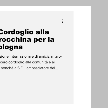
one
ordoglio alla
radizioni
Storia
occhina per la
Bologna
ti Umani
one internazionale di amicizia italo-
cero cordoglio alla comunità e ai
a, nonché a S.E: l’ambasciatore del
la, per il triste avvenimento di
o Abderrahim Fakir, lavoratore
ginario del Marocco, di 43 anni, morto
lastro a Bologna, durante un intervento