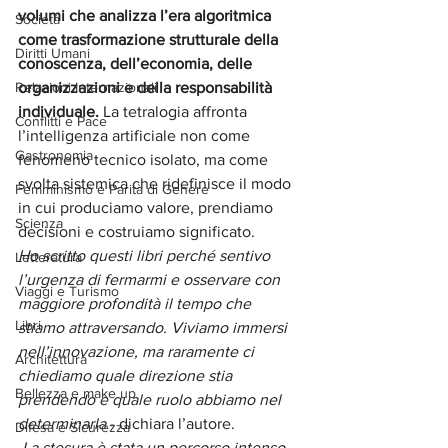
volumi che analizza l’era algoritmica 
Società
come trasformazione strutturale della 
Diritti Umani
conoscenza, dell’economia, delle 
Relazioni Internazionali
organizzazioni e della responsabilità 
individuale.
 La tetralogia affronta 
Conflitti e Pace
l’intelligenza artificiale non come 
Gastronomia
fenomeno tecnico isolato, ma come 
svolta sistemica che ridefinisce il modo 
Femminismo e Parità di Genere
in cui produciamo valore, prendiamo 
Scienza
decisioni e costruiamo significato.
Ho scritto questi libri perché sentivo 
Letteratura
l’urgenza di fermarmi e osservare con 
Viaggi e Turismo
maggiore profondità il tempo che 
Libri
stiamo attraversando. Viviamo immersi 
nell’innovazione, ma raramente ci 
Architettura
chiediamo quale direzione stia 
Bellezza e make up
prendendo e quale ruolo abbiamo nel 
determinarla 
- dichiara l’autore.
Difesa e Sicurezza
 La stesura è stata un percorso intenso, 