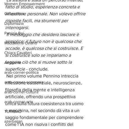
Women Empowerment
fatto di studio, esperienza concreta e 
Geopolitica
riflessione personale. Non volevo offrire 
risposte facili, ma strumenti per 
Diplomazia
interrogarsi.
Patrizia Boi
 Il messaggio che desidero lasciare è 
semplice: il futuro non è qualcosa che 
Maddalena Celano
accade, è qualcosa che si costruisce. E 
Chiara Cavalieri
si costruisce solo se impariamo a 
leggere ciò che si muove sotto la 
Ambiente
superficie
 - conclude.
arab-corner-politica
 Nel primo volume Pennino intreccia 
arab-corner-economia
riflessione esistenziale, neuroscienze, 
filosofia della mente e intelligenza 
arab-corner-cultura
artificiale, offrendo una prospettiva 
arab-corner-arte
unica sulla futura coesistenza tra uomo 
e macchina, nel secondo dà vita a un 
TURISMO
saggio fondamentale per comprendere 
azerbaijan
come l’IA non risolva i conflitti del 