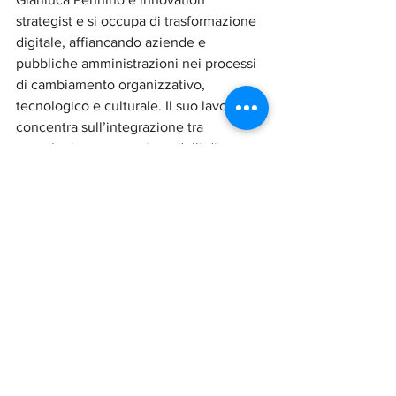
strategist e si occupa di trasformazione 
digitale, affiancando aziende e 
pubbliche amministrazioni nei processi 
di cambiamento organizzativo, 
tecnologico e culturale.
 Il
 suo lavoro si 
concentra sull’integrazione tra 
tecnologie emergenti, modelli di 
business e dimensione umana 
dell’innovazione, con l’obiettivo di 
progettare sistemi sostenibili e orientati 
al valore. Nei suoi saggi e interventi 
pubblici analizza l’impatto delle 
evoluzioni tecnologiche sul lavoro e 
sulle organizzazioni, interrogandosi su 
come governare la complessità senza 
perdere centralità umana.