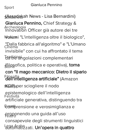
Gianluca Pennino
Sport
(Assadakah News - Lisa Bernardini) 
Solidarietà
Gianluca Pennino, 
Chief Strategy & 
Archeologia
Innovation Officer già autore dei tre 
Musica
volumi "L'intelligenza oltre il biologico", 
"Dalla fabbrica all'algoritmo" e "L'Umano 
Cinema
invisibile" con cui ha affrontato il tema 
Tradizioni
da tre angolazioni complementari 
(filosofica, politica e operativa), 
torna
Storia
con “Il mago meccanico: Dietro il sipario 
Filosofia
dell'intelligenza artificiale” 
(Amazon 
KDP)
per sciogliere il nodo 
Mostre
epistemologico dell’intelligenza 
Festività
artificiale generativa, distinguendo tra 
Eventi
comprensione e verosimiglianza e 
proponendo una guida all’uso 
Teatro
consapevole degli strumenti linguistici 
Lega Araba
automatizzati. 
Un’opera in quattro 