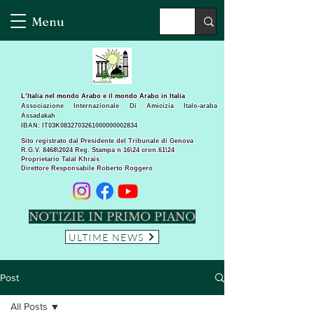
Menu
L’Italia nel mondo Arabo e il mondo Arabo in Italia
Associazione Internazionale Di Amicizia Italo-araba
Assadakah
IBAN: IT03K0832703261000000002834
Sito registrato dal Presidente del Tribunale di Genova
R.G.V. 8468\2024 Reg. Stampa n 16\24 cron.61\24 ​
Proprietario Talal Khrais
Direttore Responsabile Roberto Roggero
NOTIZIE IN PRIMO PIANO
ULTIME NEWS
Post
All Posts