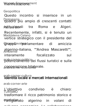
Women Empowerment
manifestazione.
Geopolitica
Questo incontro si inserisce in un 
Diplomazia
quadro più ampio di crescenti contatti 
istituzionali tra Roma e Algeri. 
Patrizia Boi
Recentemente, infatti, si è tenuto un 
Maddalena Celano
vertice strategico con il presidente del 
Chiara Cavalieri
gruppo parlamentare di amicizia 
algerino-italiana, **Andrea Mascaretti**, 
Ambiente
interamente focalizzato sul 
arab-corner-politica
potenziamento dei flussi turistici e sulla 
cooperazione bilaterale.
arab-corner-economia
arab-corner-cultura
Identità locale e mercati internazionali
arab-corner-arte
L’obiettivo condiviso è chiaro: 
TURISMO
trasformare il ricco patrimonio storico e 
azerbaijan
l'artigianato algerino in volani di 