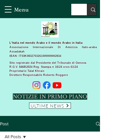
Menu
L’Italia nel mondo Arabo e il mondo Arabo in Italia
Associazione Internazionale Di Amicizia Italo-araba
Assadakah
IBAN: IT03K0832703261000000002834
Sito registrato dal Presidente del Tribunale di Genova
R.G.V. 8468\2024 Reg. Stampa n 16\24 cron.61\24 ​
Proprietario Talal Khrais
Direttore Responsabile Roberto Roggero
NOTIZIE IN PRIMO PIANO
ULTIME NEWS
Post
All Posts