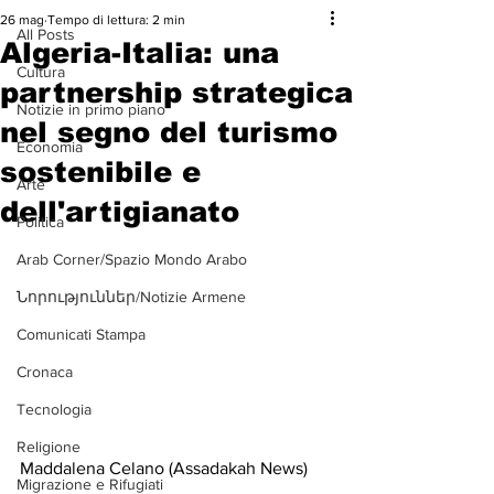
26 mag
Tempo di lettura: 2 min
All Posts
Algeria-Italia: una
Cultura
partnership strategica
Notizie in primo piano
nel segno del turismo
Economia
sostenibile e
Arte
dell'artigianato
Politica
Arab Corner/Spazio Mondo Arabo
Նորություններ/Notizie Armene
Comunicati Stampa
Cronaca
Tecnologia
Religione
Maddalena Celano (Assadakah News)
Migrazione e Rifugiati