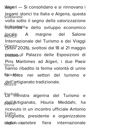
Algeri — Si consolidano e si rinnovano i 
Sport
legami storici tra Italia e Algeria, questa 
Solidarietà
volta sotto il segno della valorizzazione 
Archeologia
culturale e dello sviluppo economico 
locale. A margine del Salone 
Musica
Internazionale del Turismo e dei Viaggi 
Cinema
(Sitev 2026), svoltosi dal 18 al 21 maggio 
presso il Palazzo delle Esposizioni di 
Tradizioni
Pins Maritimes ad Algeri, i due Paesi 
Storia
hanno ribadito la ferma volontà di unire 
Filosofia
le forze nei settori del turismo e 
dell’artigianato tradizionale.
Mostre
Festività
La ministra algerina del Turismo e 
dell'Artigianato, Houria Meddahi, ha 
Eventi
ricevuto in un incontro ufficiale Antonio 
Teatro
Intiglietta, presidente e organizzatore 
della celebre fiera internazionale 
Lega Araba