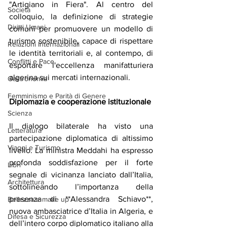
"Artigiano in Fiera". Al centro del 
Società
colloquio, la definizione di strategie 
Diritti Umani
comuni per promuovere un modello di 
turismo sostenibile, capace di rispettare 
Relazioni Internazionali
le identità territoriali e, al contempo, di 
Conflitti e Pace
esportare l'eccellenza manifatturiera 
algerina sui mercati internazionali.
Gastronomia
Femminismo e Parità di Genere
Diplomazia e cooperazione istituzionale
Scienza
Il dialogo bilaterale ha visto una 
Letteratura
partecipazione diplomatica di altissimo 
Viaggi e Turismo
livello. La ministra Meddahi ha espresso 
profonda soddisfazione per il forte 
Libri
segnale di vicinanza lanciato dall’Italia, 
Architettura
sottolineando l’importanza della 
presenza di **Alessandra Schiavo**, 
Bellezza e make up
nuova ambasciatrice d’Italia in Algeria, e 
Difesa e Sicurezza
dell’intero corpo diplomatico italiano alla 