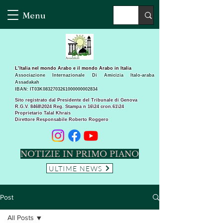
Menu
L’Italia nel mondo Arabo e il mondo Arabo in Italia
Associazione Internazionale Di Amicizia Italo-araba
Assadakah
IBAN: IT03K0832703261000000002834
Sito registrato dal Presidente del Tribunale di Genova
R.G.V. 8468\2024 Reg. Stampa n 16\24 cron.61\24 ​
Proprietario Talal Khrais
Direttore Responsabile Roberto Roggero
NOTIZIE IN PRIMO PIANO
ULTIME NEWS
Post
All Posts