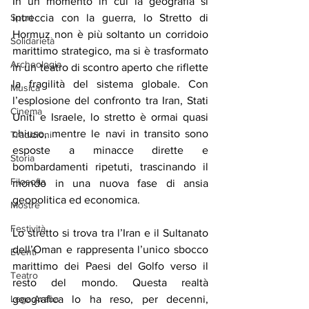
In un momento in cui la geografia si 
Sport
intreccia con la guerra, lo Stretto di 
Hormuz non è più soltanto un corridoio 
Solidarietà
marittimo strategico, ma si è trasformato 
Archeologia
in un teatro di scontro aperto che riflette 
la fragilità del sistema globale. Con 
Musica
l’esplosione del confronto tra Iran, Stati 
Cinema
Uniti e Israele, lo stretto è ormai quasi 
chiuso, mentre le navi in transito sono 
Tradizioni
esposte a minacce dirette e 
Storia
bombardamenti ripetuti, trascinando il 
Filosofia
mondo in una nuova fase di ansia 
geopolitica ed economica.
Mostre
Festività
Lo stretto si trova tra l’Iran e il Sultanato 
dell’Oman e rappresenta l’unico sbocco 
Eventi
marittimo dei Paesi del Golfo verso il 
Teatro
resto del mondo. Questa realtà 
Lega Araba
geografica lo ha reso, per decenni, 