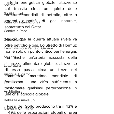
l’arteria energetica globale, attraverso 
Società
cui transita circa un quinto delle 
Diritti Umani
forniture mondiali di petrolio, oltre a 
enormi quantità di gas naturale, 
Relazioni Internazionali
soprattutto dal Qatar.
Conflitti e Pace
Ma ciò che la guerra attuale rivela va 
Gastronomia
oltre petrolio e gas. Lo Stretto di Hormuz 
Femminismo e Parità di Genere
non è solo un punto critico per l’energia, 
Scienza
ma anche un’arteria nascosta della 
sicurezza alimentare globale: attraverso 
Letteratura
di esso passa circa un terzo del 
Viaggi e Turismo
commercio marittimo mondiale di 
fertilizzanti, una cifra sufficiente a 
Libri
trasformare qualsiasi perturbazione in 
Architettura
una crisi agricola globale.
Bellezza e make up
I Paesi del Golfo producono tra il 43% e 
Difesa e Sicurezza
il 49% delle esportazioni globali di urea 