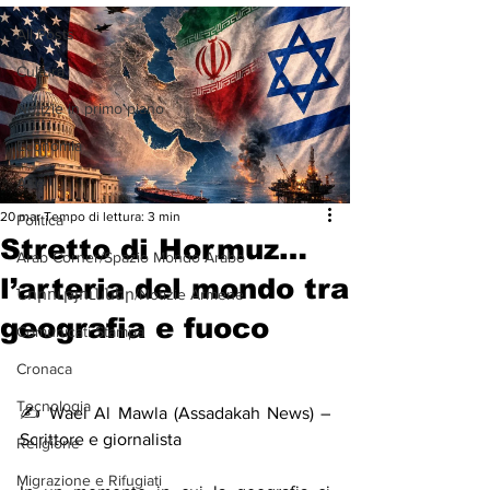
All Posts
Cultura
Notizie in primo piano
Economia
Arte
20 mar
Tempo di lettura: 3 min
Politica
Stretto di Hormuz…
Arab Corner/Spazio Mondo Arabo
l’arteria del mondo tra
Նորություններ/Notizie Armene
geografia e fuoco
Comunicati Stampa
Cronaca
Tecnologia
✍️ Wael Al Mawla (Assadakah News) – 
Scrittore e giornalista
Religione
Migrazione e Rifugiati