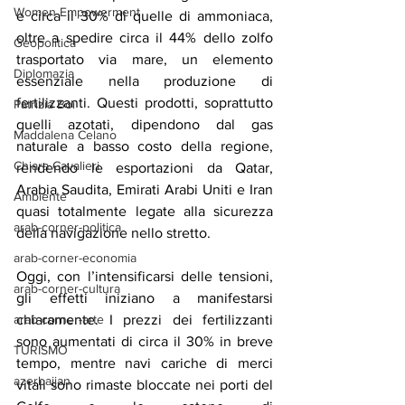
Women Empowerment
e circa il 30% di quelle di ammoniaca, 
oltre a spedire circa il 44% dello zolfo 
Geopolitica
trasportato via mare, un elemento 
Diplomazia
essenziale nella produzione di 
fertilizzanti. Questi prodotti, soprattutto 
Patrizia Boi
quelli azotati, dipendono dal gas 
Maddalena Celano
naturale a basso costo della regione, 
Chiara Cavalieri
rendendo le esportazioni da Qatar, 
Arabia Saudita, Emirati Arabi Uniti e Iran 
Ambiente
quasi totalmente legate alla sicurezza 
arab-corner-politica
della navigazione nello stretto.
arab-corner-economia
Oggi, con l’intensificarsi delle tensioni, 
arab-corner-cultura
gli effetti iniziano a manifestarsi 
arab-corner-arte
chiaramente. I prezzi dei fertilizzanti 
sono aumentati di circa il 30% in breve 
TURISMO
tempo, mentre navi cariche di merci 
azerbaijan
vitali sono rimaste bloccate nei porti del 