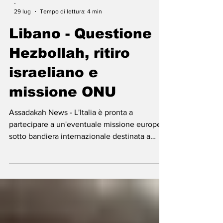
-
29 lug
Tempo di lettura: 4 min
Libano - Questione
Hezbollah, ritiro
israeliano e
missione ONU
Assadakah News - L'Italia è pronta a
partecipare a un'eventuale missione europea
sotto bandiera internazionale destinata a
sostituire la missione delle Nazioni Unite in
Libano (Unifil). Lo ha dichiarato il
vicepresidente del Consiglio e ministro degli
Esteri, Antonio Tajani, durante un punto
stampa alla Farnesina prima della seconda