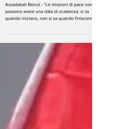
che non può essere
abbandonato”
Assadakah Beirut - ''Le missioni di pace non
possono avere una data di scadenza: si sa
quando iniziano, non si sa quando finiscono.
Tutte le volte che abbiamo abbandonato
frettolosamente un Paese, alla fine l'abbiamo
pagato. Vedi la Somalia, vedi l'Afghanistan,
vedi in un certo qual modo l'Iraq, dove
comunque ci siamo ma con un contingente
molto ridotto. Mentre se si osservano la ex
Jugoslavia e il Kosovo, dove oggi è possibile
fare i turisti, siamo ancora lì. Il Libano è la