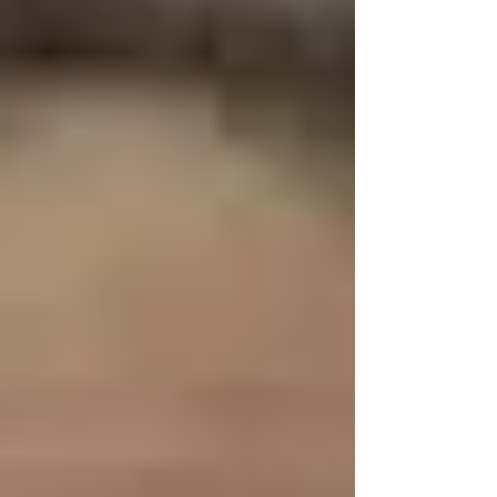
giornata dei lavori per l'Alleanza globale. Le
forze armate italiane, ha ricordato il ministro,
sono impegnate in Libano sia nella
formazione del