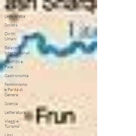
Teatro
Lega Araba
Società
Diritti
Umani
Relazioni
Internazionali
Conflitti e
Pace
Gastronomia
Femminismo
e Parità di
Genere
Scienza
Letteratura
Viaggi e
Turismo
Libri