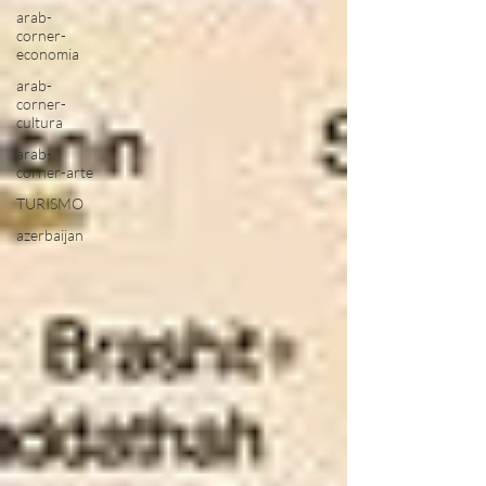
arab-
corner-
economia
arab-
corner-
cultura
arab-
corner-arte
TURISMO
azerbaijan