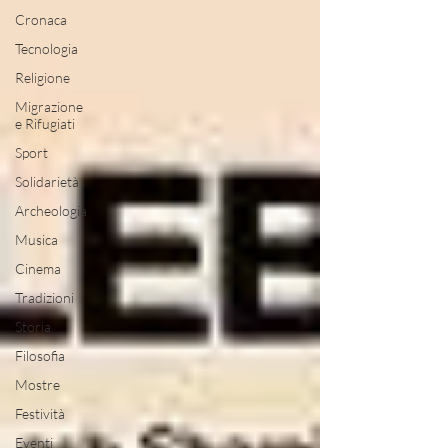
Cronaca
Tecnologia
Religione
Migrazione
e Rifugiati
Sport
Solidarietà
Archeologia
Musica
Cinema
Tradizioni
Storia
Filosofia
Mostre
Festività
Eventi