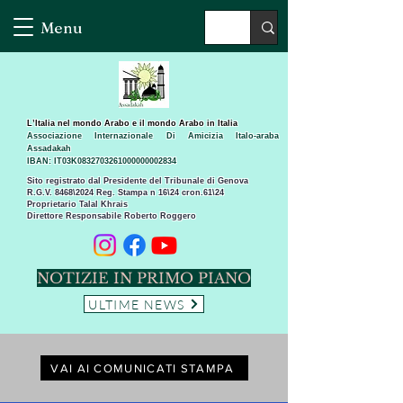
Menu
L’Italia nel mondo Arabo e il mondo Arabo in Italia
Associazione Internazionale Di Amicizia Italo-araba
Assadakah
IBAN: IT03K0832703261000000002834
Sito registrato dal Presidente del Tribunale di Genova
R.G.V. 8468\2024 Reg. Stampa n 16\24 cron.61\24 ​
Proprietario Talal Khrais
Direttore Responsabile Roberto Roggero
NOTIZIE IN PRIMO PIANO
ULTIME NEWS
VAI AI COMUNICATI STAMPA