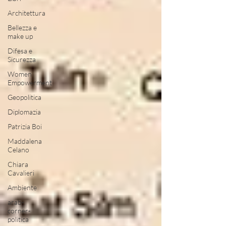
Architettura
Bellezza e
make up
Difesa e
Sicurezza
Women
Empowerment
Geopolitica
Diplomazia
Patrizia Boi
Maddalena
Celano
Chiara
Cavalieri
Ambiente
arab-
corner-
politica