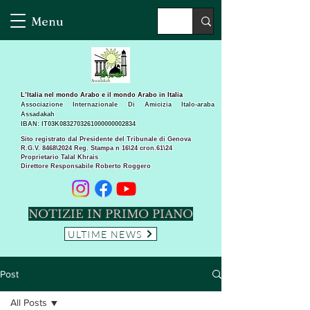
Menu
L’Italia nel mondo Arabo e il mondo Arabo in Italia
Associazione Internazionale Di Amicizia Italo-araba
Assadakah
IBAN: IT03K0832703261000000002834
Sito registrato dal Presidente del Tribunale di Genova
R.G.V. 8468\2024 Reg. Stampa n 16\24 cron.61\24 ​
Proprietario Talal Khrais
Direttore Responsabile Roberto Roggero
NOTIZIE IN PRIMO PIANO
ULTIME NEWS
Post
All Posts