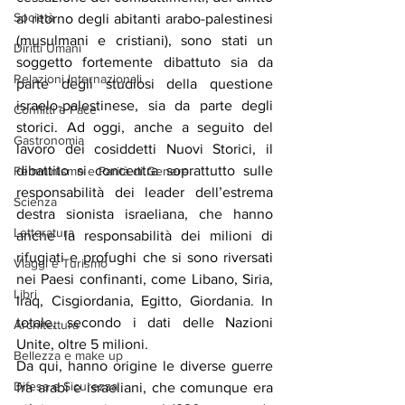
Società
al ritorno degli abitanti arabo-palestinesi 
(musulmani e cristiani), sono stati un 
Diritti Umani
soggetto fortemente dibattuto sia da 
Relazioni Internazionali
parte degli studiosi della questione 
israelo-palestinese, sia da parte degli 
Conflitti e Pace
storici. Ad oggi, anche a seguito del 
Gastronomia
lavoro dei cosiddetti Nuovi Storici, il 
dibattito si concentra soprattutto sulle 
Femminismo e Parità di Genere
responsabilità dei leader dell’estrema 
Scienza
destra sionista israeliana, che hanno 
Letteratura
anche la responsabilità dei milioni di 
rifugiati e profughi che si sono riversati 
Viaggi e Turismo
nei Paesi confinanti, come Libano, Siria, 
Libri
Iraq, Cisgiordania, Egitto, Giordania. In 
totale, secondo i dati delle Nazioni 
Architettura
Unite, oltre 5 milioni.
Bellezza e make up
Da qui, hanno origine le diverse guerre 
Difesa e Sicurezza
fra arabi e israeliani, che comunque era 