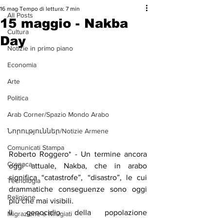
16 mag
Tempo di lettura: 7 min
All Posts
15 maggio - Nakba
Cultura
Day
Notizie in primo piano
Economia
Arte
Politica
Arab Corner/Spazio Mondo Arabo
Նորություններ/Notizie Armene
Comunicati Stampa
Roberto Roggero* - Un termine ancora 
Cronaca
oggi attuale, Nakba, che in arabo 
significa “catastrofe”, “disastro”, le cui 
Tecnologia
drammatiche conseguenze sono oggi 
Religione
più che mai visibili.
Il genocidio della popolazione 
Migrazione e Rifugiati