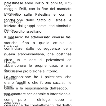
palestinese ebbe inizio 78 anni fa, il 15 
Sport
maggio 1948, con la fine del mandato 
Solidarietà
britannico sulla Palestina e con la 
fondazione dello Stato di Israele, e 
Archeologia
iniziato dai gruppi paramilitari sionisti e 
Musica
dell’esercito israeliano.
Il massacro ha attraversato diverse fasi 
Cinema
storiche, fino a quella attuale, a 
Tradizioni
cominciare dalle conseguenze della 
guerra arabo-israeliana, che costrinse 
Storia
circa un milione di palestinesi ad 
Filosofia
abbandonare le proprie case, e alla 
Mostre
successiva proibizione al ritorno.
La proporzione fra i palestinesi che 
Festività
erano fuggiti o che furono cacciati, le 
Eventi
cause e le responsabilità dell'esodo, il 
suo carattere accidentale o intenzionale, 
Teatro
come pure il diniego, dopo la 
Lega Araba
cessazione dei combattimenti, del diritto 