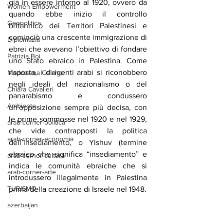
già in essere intorno al 1920, ovvero da 
Women Empowerment
quando ebbe inizio il controllo 
Geopolitica
britannico dei Territori Palestinesi e 
cominciò una crescente immigrazione di 
Diplomazia
ebrei che avevano l’obiettivo di fondare 
Patrizia Boi
uno Stato ebraico in Palestina. Come 
risposta, i dirigenti arabi si riconobbero 
Maddalena Celano
negli ideali del nazionalismo o del 
Chiara Cavalieri
panarabismo e condussero 
Ambiente
un'opposizione sempre più decisa, con 
le prime sommosse nel 1920 e nel 1929, 
arab-corner-politica
che vide contrapposti la politica 
arab-corner-economia
dell’insediamento, o Yishuv (termine 
ebraico che significa “insediamento” e 
arab-corner-cultura
indica le comunità ebraiche che si 
arab-corner-arte
introdussero illegalmente in Palestina 
TURISMO
prima della creazione di Israele nel 1948.
azerbaijan