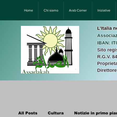
Home
Chi siamo
Arab Corner
Iniziative
L’Italia 
Associaz
IBAN: I
Sito reg
R.G.V. 8
Proprieta
Direttor
All Posts
Cultura
Notizie in primo pia