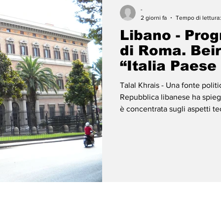
-
2 giorni fa
Tempo di lettura
Libano - Prog
di Roma. Beir
“Italia Paese
Talal Khrais - Una fonte politi
Repubblica libanese ha spiega
è concentrata sugli aspetti te
attuazione delle "zone pilota"
di negoziati tra Libano e Israel
colloqui, che proseguiranno o
impegno da parte di tutti i pa
concre