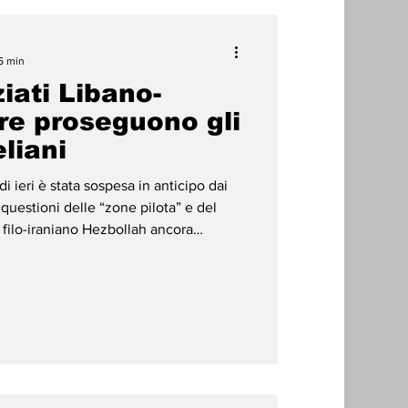
5 min
iati Libano-
re proseguono gli
liani
i ieri è stata sospesa in anticipo dai
 questioni delle “zone pilota” e del
filo-iraniano Hezbollah ancora
ina il settimo ciclo di negoziati diretti
 mediati da Washington, dopo che la
sa in anticipo dai mediatori
 delle “zone pilota” e del disarmo del