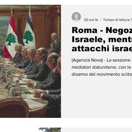
-
20 ore fa
Tempo di lettura: 
Roma - Negoz
Israele, ment
attacchi israe
(Agenzia Nova) - La sessione d
mediatori statunitensi, con le
disarmo del movimento sciita 
irrisolte. È ripreso questa matt
a Roma tra Libano e Israele,
sessione di ieri è stata sospe
statunitensi, con le questioni
movimento sciita f