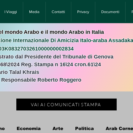
I Viaggi
Media
Contatti
Privacy
Documenti
nel mondo Arabo e il mondo Arabo in Italia
ione Internazionale Di Amicizia Italo-araba Assadak
T03K0832703261000000002834
istrato dal Presidente del Tribunale di Genova
468\2024 Reg. Stampa n 16\24 cron.61\24 ​
rio Talal Khrais
e Responsabile Roberto Roggero
VAI AI COMUNICATI STAMPA
no
Economia
Arte
Politica
Arab Corne