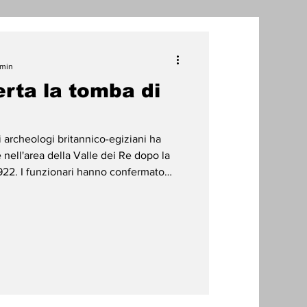
one
 min
erta la tomba di
radizioni
Storia
archeologi britannico-egiziani ha
ti Umani
 nell'area della Valle dei Re dopo la
22. I funzionari hanno confermato
II, il quarto faraone della XVIII
00 anni fa. Non si sa molto del re
dinario e inaspettato ritrovamento
eresse per una delle figure più oscure