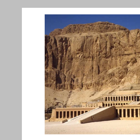
Նորություններ/Notizie Armene
Comu
Migrazione e Rifugiati
Sport
Soli
Filosofia
Mostre
Festività
Ev
Relazioni Internazionali
Conflitti e P