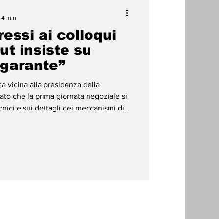
: 4 min
ressi ai colloqui
ut insiste su
 garante”
ca vicina alla presidenza della
to che la prima giornata negoziale si
cnici e sui dettagli dei meccanismi di
. Roma ospita da ieri il settimo round
e, sotto l’egida degli Stati Uniti. I
ggi, si svolgono in un clima di intenso
rtecipanti per raggiungere progressi