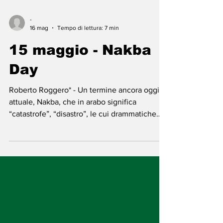
-
16 mag
Tempo di lettura: 7 min
15 maggio - Nakba
Day
Roberto Roggero* - Un termine ancora oggi
attuale, Nakba, che in arabo significa
“catastrofe”, “disastro”, le cui drammatiche
conseguenze sono oggi più che mai visibili. Il
genocidio della popolazione palestinese
ebbe inizio 78 anni fa, il 15 maggio 1948, con
la fine del mandato britannico sulla Palestina
e con la fondazione dello Stato di Israele, e
iniziato dai gruppi paramilitari sionisti e
dell’esercito israeliano. Il massacro ha