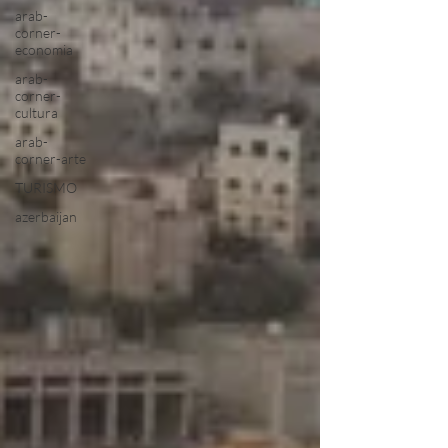
arab-
corner-
economia
arab-
corner-
cultura
arab-
corner-arte
TURISMO
azerbaijan