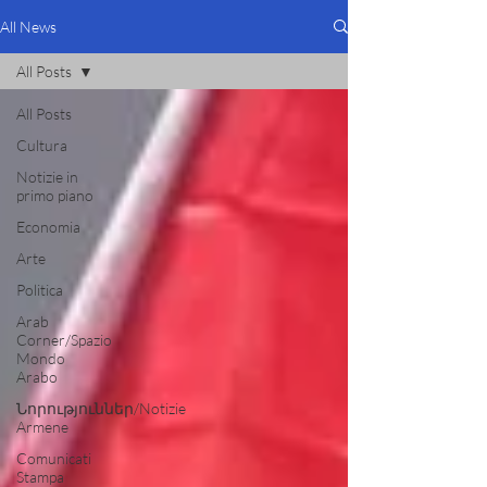
All News
All Posts
All Posts
Cultura
Notizie in
primo piano
Economia
Arte
Politica
Arab
Corner/Spazio
Mondo
Arabo
Նորություններ/Notizie
Armene
Comunicati
Stampa