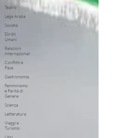
Teatro
Lega Araba
Società
Diritti
Umani
Relazioni
Internazionali
Conflitti e
Pace
Gastronomia
Femminismo
e Parità di
Genere
Scienza
Letteratura
Viaggi e
Turismo
Libri