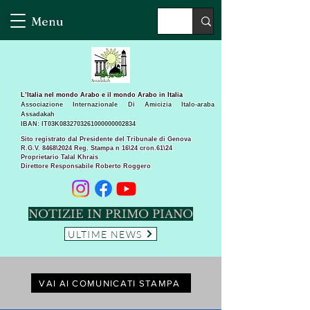
Menu
L’Italia nel mondo Arabo e il mondo Arabo in Italia
Associazione Internazionale Di Amicizia Italo-araba
Assadakah
IBAN: IT03K0832703261000000002834
Sito registrato dal Presidente del Tribunale di Genova
R.G.V. 8468\2024 Reg. Stampa n 16\24 cron.61\24 ​
Proprietario Talal Khrais
Direttore Responsabile Roberto Roggero
NOTIZIE IN PRIMO PIANO
ULTIME NEWS
VAI AI COMUNICATI STAMPA