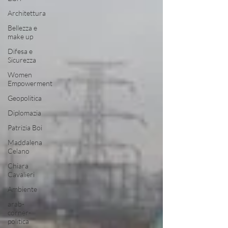
Architettura
Bellezza e
make up
Difesa e
Sicurezza
Women
Empowerment
Geopolitica
Diplomazia
Patrizia Boi
Maddalena
Celano
Chiara
Cavalieri
Ambiente
arab-
corner-
politica