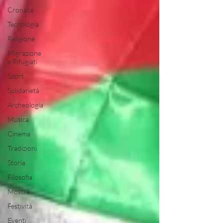
Cronaca
Tecnologia
Religione
Migrazione
e Rifugiati
Sport
Solidarietà
Archeologia
Musica
Cinema
Tradizioni
Storia
Filosofia
Mostre
Festività
Eventi