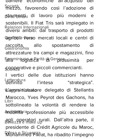
barriere economiche all’acquisto del 
Società
mezzo, favorendo così l’adozione di 
strumenti di lavoro più moderni e 
Diritti Umani
sostenibili. Il Fiat Tris sarà impiegato in 
Relazioni Internazionali
diversi ambiti: dal trasporto di prodotti 
agricoli verso mercati locali e centri di 
Conflitti e Pace
raccolta, allo spostamento di 
Gastronomia
attrezzature tra campi e magazzini, fino 
Femminismo e Parità di Genere
alla logistica di prossimità per 
cooperative e piccoli commercianti.
Scienza
I vertici delle due istituzioni hanno 
Letteratura
definito l’intesa “strategica”. 
L’amministratore delegato di Stellantis 
Viaggi e Turismo
Marocco, Yves Peyrot des Gachons, ha 
Libri
sottolineato la volontà di rendere la 
Architettura
mobilità professionale più accessibile 
agli operatori rurali. Dall’altra parte, il 
Bellezza e make up
presidente di Crédit Agricole du Maroc, 
Difesa e Sicurezza
Mohammed Fikrat, ha ribadito l’impegno 