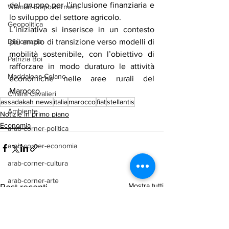
del gruppo per l’inclusione finanziaria e 
Women Empowerment
lo sviluppo del settore agricolo.
Geopolitica
L’iniziativa si inserisce in un contesto 
più ampio di transizione verso modelli di 
Diplomazia
mobilità sostenibile, con l’obiettivo di 
Patrizia Boi
rafforzare in modo duraturo le attività 
Maddalena Celano
economiche nelle aree rurali del 
Marocco.
Chiara Cavalieri
assadakah news
italia
marocco
fiat
stellantis
Ambiente
Notizie in primo piano
Economia
arab-corner-politica
arab-corner-economia
arab-corner-cultura
arab-corner-arte
Mostra tutti
Post recenti
TURISMO
azerbaijan