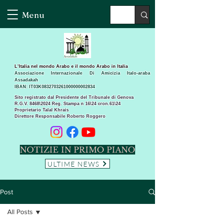
Menu
L’Italia nel mondo Arabo e il mondo Arabo in Italia
Associazione Internazionale Di Amicizia Italo-araba
Assadakah
IBAN: IT03K0832703261000000002834
Sito registrato dal Presidente del Tribunale di Genova
R.G.V. 8468\2024 Reg. Stampa n 16\24 cron.61\24 ​
Proprietario Talal Khrais
Direttore Responsabile Roberto Roggero
NOTIZIE IN PRIMO PIANO
ULTIME NEWS
Post
All Posts