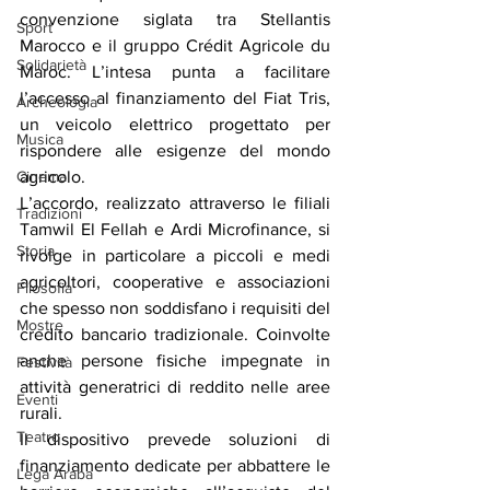
convenzione siglata tra Stellantis 
Sport
Marocco e il gruppo Crédit Agricole du 
Solidarietà
Maroc. L’intesa punta a facilitare 
l’accesso al finanziamento del Fiat Tris, 
Archeologia
un veicolo elettrico progettato per 
Musica
rispondere alle esigenze del mondo 
agricolo.
Cinema
L’accordo, realizzato attraverso le filiali 
Tradizioni
Tamwil El Fellah e Ardi Microfinance, si 
Storia
rivolge in particolare a piccoli e medi 
agricoltori, cooperative e associazioni 
Filosofia
che spesso non soddisfano i requisiti del 
Mostre
credito bancario tradizionale. Coinvolte 
anche persone fisiche impegnate in 
Festività
attività generatrici di reddito nelle aree 
Eventi
rurali.
Teatro
Il dispositivo prevede soluzioni di 
finanziamento dedicate per abbattere le 
Lega Araba