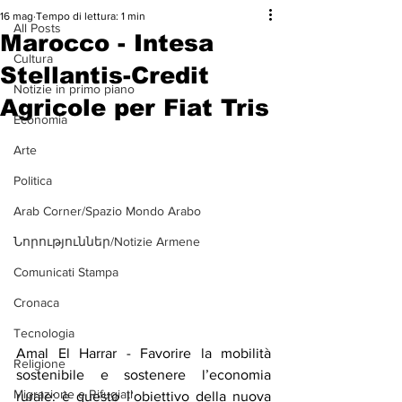
16 mag
Tempo di lettura: 1 min
All Posts
Marocco - Intesa
Cultura
Stellantis-Credit
Notizie in primo piano
Agricole per Fiat Tris
Economia
Arte
Politica
Arab Corner/Spazio Mondo Arabo
Նորություններ/Notizie Armene
Comunicati Stampa
Cronaca
Tecnologia
Amal El Harrar - Favorire la mobilità 
Religione
sostenibile e sostenere l’economia 
Migrazione e Rifugiati
rurale: è questo l’obiettivo della nuova 