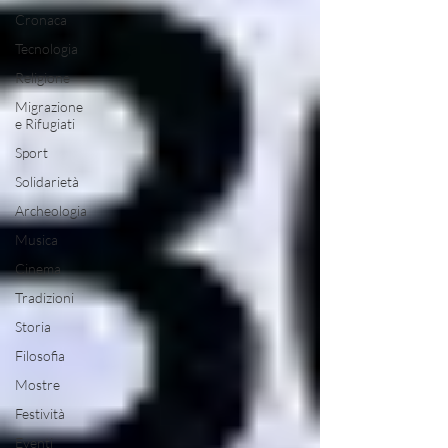
Cronaca
Tecnologia
Religione
Migrazione
e Rifugiati
Sport
Solidarietà
Archeologia
Musica
Cinema
Tradizioni
Storia
Filosofia
Mostre
Festività
Eventi