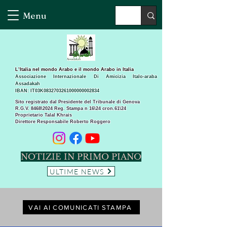
Menu
L’Italia nel mondo Arabo e il mondo Arabo in Italia
Associazione Internazionale Di Amicizia Italo-araba
Assadakah
IBAN: IT03K0832703261000000002834
Sito registrato dal Presidente del Tribunale di Genova
R.G.V. 8468\2024 Reg. Stampa n 16\24 cron.61\24 ​
Proprietario Talal Khrais
Direttore Responsabile Roberto Roggero
NOTIZIE IN PRIMO PIANO
ULTIME NEWS
VAI AI COMUNICATI STAMPA