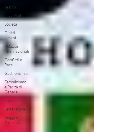
Teatro
Lega Araba
Società
Diritti
Umani
Relazioni
Internazionali
Conflitti e
Pace
Gastronomia
Femminismo
e Parità di
Genere
Scienza
Letteratura
Viaggi e
Turismo
Libri