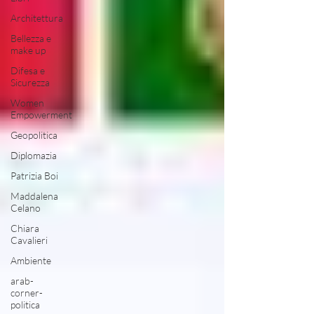
Architettura
Bellezza e
make up
Difesa e
Sicurezza
Women
Empowerment
Geopolitica
Diplomazia
Patrizia Boi
Maddalena
Celano
Chiara
Cavalieri
Ambiente
arab-
corner-
politica