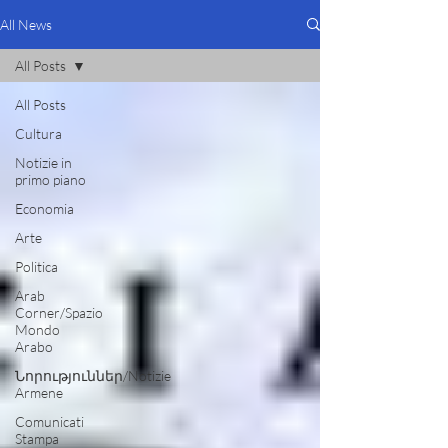
All News
All Posts
All Posts
Cultura
Notizie in
primo piano
Economia
Arte
Politica
Arab
Corner/Spazio
Mondo
Arabo
Նորություններ/Notizie
Armene
Comunicati
Stampa