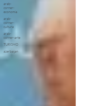
arab-
corner-
economia
arab-
corner-
cultura
arab-
corner-arte
TURISMO
azerbaijan