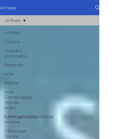
All News
All Posts
All Posts
Cultura
Notizie in
primo piano
Economia
Arte
Politica
Arab
Corner/Spazio
Mondo
Arabo
Նորություններ/Notizie
Armene
Comunicati
Stampa