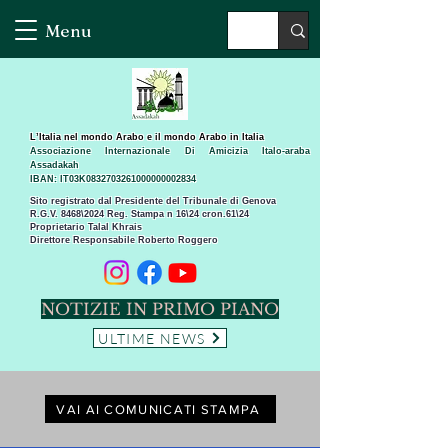
Menu
L’Italia nel mondo Arabo e il mondo Arabo in Italia
Associazione Internazionale Di Amicizia Italo-araba
Assadakah
IBAN: IT03K0832703261000000002834
Sito registrato dal Presidente del Tribunale di Genova
R.G.V. 8468\2024 Reg. Stampa n 16\24 cron.61\24 ​
Proprietario Talal Khrais
Direttore Responsabile Roberto Roggero
NOTIZIE IN PRIMO PIANO
ULTIME NEWS
VAI AI COMUNICATI STAMPA