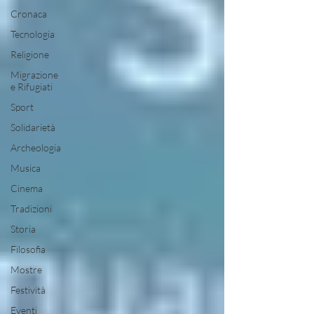
Cronaca
Tecnologia
Religione
Migrazione
e Rifugiati
Sport
Solidarietà
Archeologia
Musica
Cinema
Tradizioni
Storia
Filosofia
Mostre
Festività
Eventi