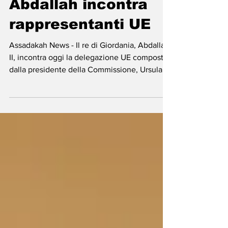
Amman - Re
Abdallah incontra
rappresentanti UE
Assadakah News - Il re di Giordania, Abdallah
II, incontra oggi la delegazione UE composta
dalla presidente della Commissione, Ursula
von der Leyen, e dal presidente del Consiglio
Europeo, Antonio Costa, che nei prossimi
giorni saranno in Siria e Libano. La missione
fa seguito all’adozione, lo scorso novembre,
del patto per il Mediterraneo, volto a
promuovere cooperazione, prosperità e
stabilità duratura nella regione. Nell’incontro,
la UE afferma l’impegno nei confronti dell