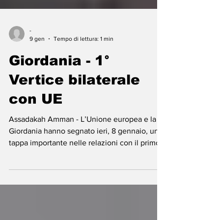
-
9 gen
Tempo di lettura: 1 min
Giordania - 1°
Vertice bilaterale
con UE
Assadakah Amman - L’Unione europea e la
Giordania hanno segnato ieri, 8 gennaio, una
tappa importante nelle relazioni con il primo
vertice bilaterale della loro storia. A
rappresentare l’Unione da Amman sono stati
la Presidente della Commissione, Ursula von
der Leyen, e il presidente del Consiglio
europeo, António Costa, mentre per la