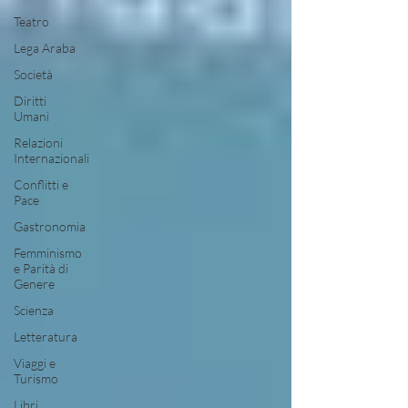
Teatro
Lega Araba
Società
Diritti
Umani
Relazioni
Internazionali
Conflitti e
Pace
Gastronomia
Femminismo
e Parità di
Genere
Scienza
Letteratura
Viaggi e
Turismo
Libri