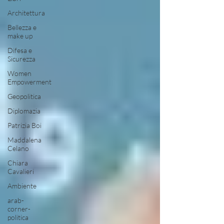
Architettura
Bellezza e
make up
Difesa e
Sicurezza
Women
Empowerment
Geopolitica
Diplomazia
Patrizia Boi
Maddalena
Celano
Chiara
Cavalieri
Ambiente
arab-
corner-
politica