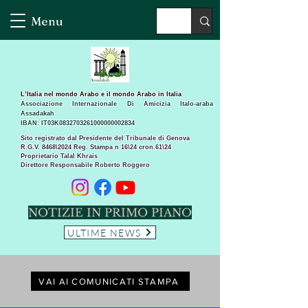
Menu
L’Italia nel mondo Arabo e il mondo Arabo in Italia
Associazione Internazionale Di Amicizia Italo-araba
Assadakah
IBAN: IT03K0832703261000000002834
Sito registrato dal Presidente del Tribunale di Genova
R.G.V. 8468\2024 Reg. Stampa n 16\24 cron.61\24 ​
Proprietario Talal Khrais
Direttore Responsabile Roberto Roggero
NOTIZIE IN PRIMO PIANO
ULTIME NEWS
VAI AI COMUNICATI STAMPA