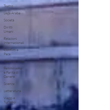
Teatro
Lega Araba
Società
Diritti
Umani
Relazioni
Internazionali
Conflitti e
Pace
Gastronomia
Femminismo
e Parità di
Genere
Scienza
Letteratura
Viaggi e
Turismo
Libri