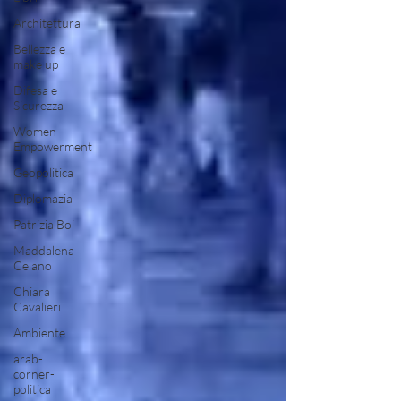
Architettura
Bellezza e
make up
Difesa e
Sicurezza
Women
Empowerment
Geopolitica
Diplomazia
Patrizia Boi
Maddalena
Celano
Chiara
Cavalieri
Ambiente
arab-
corner-
politica