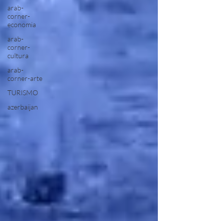
arab-
corner-
economia
arab-
corner-
cultura
arab-
corner-arte
TURISMO
azerbaijan